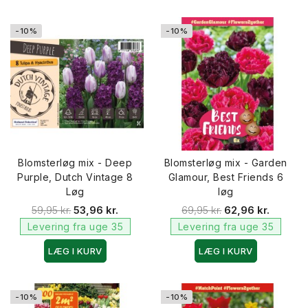
-10%
-10%
Blomsterløg mix - Deep
Blomsterløg mix - Garden
Purple, Dutch Vintage 8
Glamour, Best Friends 6
Løg
løg
59,95 kr.
53,96 kr.
69,95 kr.
62,96 kr.
Levering fra uge 35
Levering fra uge 35
LÆG I KURV
LÆG I KURV
-10%
-10%