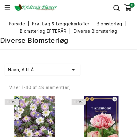
0
Forside
Frø, Løg & Læggekartofler
Blomsterløg
Blomsterløg EFTERÅR
Diverse Blomsterløg
Diverse Blomsterløg

Navn, A til Å
Viser 1-40 af 48 element(er)
-10%
-10%