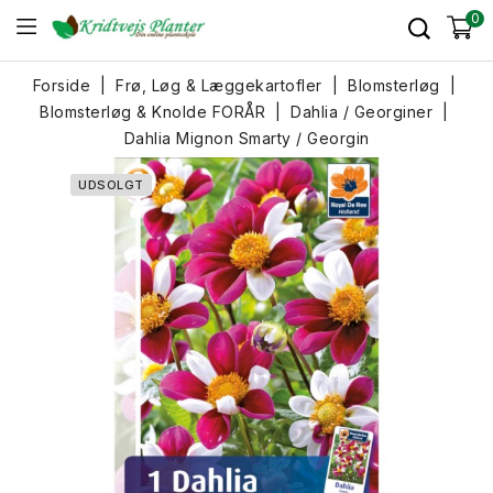
0
Forside
Frø, Løg & Læggekartofler
Blomsterløg
Blomsterløg & Knolde FORÅR
Dahlia / Georginer
Dahlia Mignon Smarty / Georgin
UDSOLGT