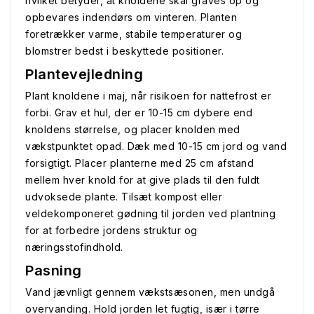
hvilket betyder, at knoldene skal graves op og
opbevares indendørs om vinteren. Planten
foretrækker varme, stabile temperaturer og
blomstrer bedst i beskyttede positioner.
Plantevejledning
Plant knoldene i maj, når risikoen for nattefrost er
forbi. Grav et hul, der er 10-15 cm dybere end
knoldens størrelse, og placer knolden med
vækstpunktet opad. Dæk med 10-15 cm jord og vand
forsigtigt. Placer planterne med 25 cm afstand
mellem hver knold for at give plads til den fuldt
udvoksede plante. Tilsæt kompost eller
veldekomponeret gødning til jorden ved plantning
for at forbedre jordens struktur og
næringsstofindhold.
Pasning
Vand jævnligt gennem vækstsæsonen, men undgå
overvanding. Hold jorden let fugtig, især i tørre