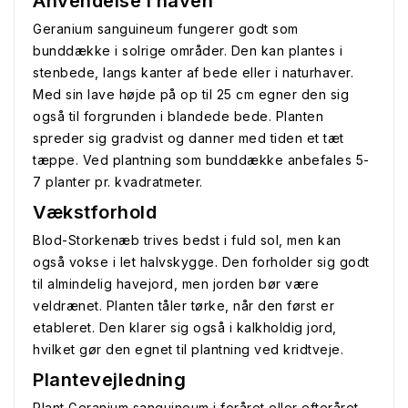
Anvendelse i haven
Geranium sanguineum fungerer godt som
bunddække i solrige områder. Den kan plantes i
stenbede, langs kanter af bede eller i naturhaver.
Med sin lave højde på op til 25 cm egner den sig
også til forgrunden i blandede bede. Planten
spreder sig gradvist og danner med tiden et tæt
tæppe. Ved plantning som bunddække anbefales 5-
7 planter pr. kvadratmeter.
Vækstforhold
Blod-Storkenæb trives bedst i fuld sol, men kan
også vokse i let halvskygge. Den forholder sig godt
til almindelig havejord, men jorden bør være
veldrænet. Planten tåler tørke, når den først er
etableret. Den klarer sig også i kalkholdig jord,
hvilket gør den egnet til plantning ved kridtveje.
Plantevejledning
Plant Geranium sanguineum i foråret eller efteråret.