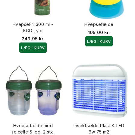
HvepseFri 300 ml -
Hvepsefælde
ECOstyle
105,00 kr.
249,95 kr.
LÆG I KURV
LÆG I KURV
Hvepsefælde med
Insektfælde Plast 8-LED
solcelle & led, 2 stk.
6w 75 m2