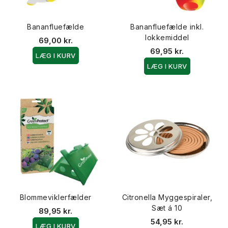
Bananfluefælde
Bananfluefælde inkl.
lokkemiddel
69,00 kr.
69,95 kr.
LÆG I KURV
LÆG I KURV
Blommeviklerfælder
Citronella Myggespiraler,
Sæt á 10
89,95 kr.
54,95 kr.
LÆG I KURV