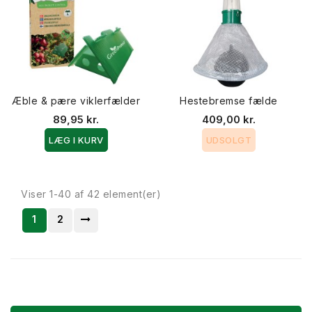
Æble & pære viklerfælder
Hestebremse fælde
89,95 kr.
409,00 kr.
LÆG I KURV
UDSOLGT
Viser 1-40 af 42 element(er)
1
2