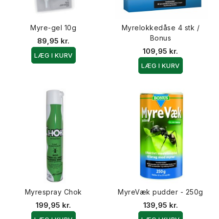
Myre-gel 10g
Myrelokkedåse 4 stk /
Bonus
89,95 kr.
109,95 kr.
LÆG I KURV
LÆG I KURV
Myrespray Chok
MyreVæk pudder - 250g
199,95 kr.
139,95 kr.