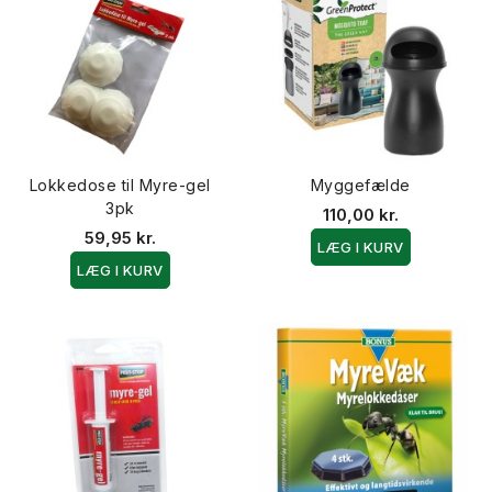
Lokkedose til Myre-gel
Myggefælde
3pk
110,00 kr.
59,95 kr.
LÆG I KURV
LÆG I KURV