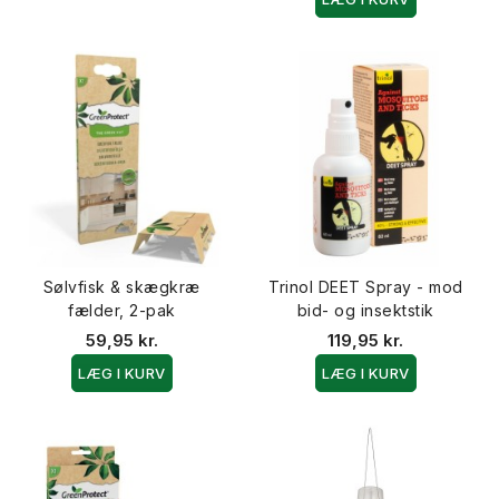
Sølvfisk & skægkræ
Trinol DEET Spray - mod
fælder, 2-pak
bid- og insektstik
59,95 kr.
119,95 kr.
LÆG I KURV
LÆG I KURV