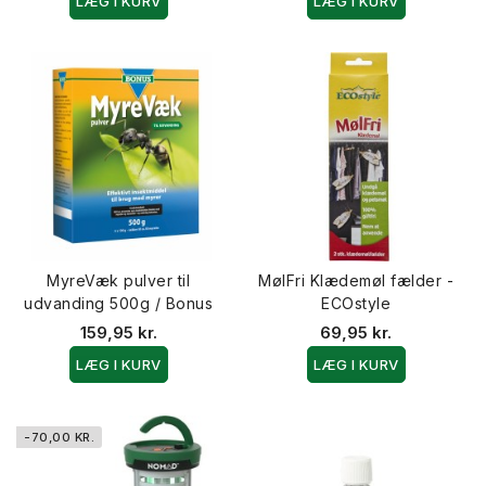
LÆG I KURV
LÆG I KURV
MyreVæk pulver til
MølFri Klædemøl fælder -
udvanding 500g / Bonus
ECOstyle
159,95 kr.
69,95 kr.
LÆG I KURV
LÆG I KURV
-70,00 KR.