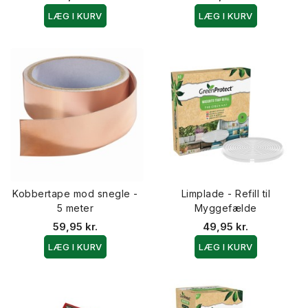
LÆG I KURV
LÆG I KURV
Kobbertape mod snegle -
Limplade - Refill til
5 meter
Myggefælde
59,95 kr.
49,95 kr.
LÆG I KURV
LÆG I KURV