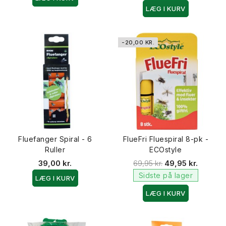
LÆG I KURV
-20,00 KR.
Fluefanger Spiral - 6
FlueFri Fluespiral 8-pk -
Ruller
ECOstyle
39,00 kr.
69,95 kr.
49,95 kr.
Sidste på lager
LÆG I KURV
LÆG I KURV