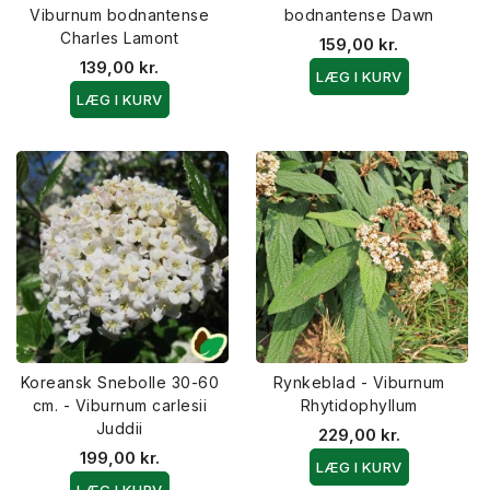
Viburnum bodnantense
bodnantense Dawn
Charles Lamont
159,00 kr.
139,00 kr.
LÆG I KURV
LÆG I KURV
Koreansk Snebolle 30-60
Rynkeblad - Viburnum
cm. - Viburnum carlesii
Rhytidophyllum
Juddii
229,00 kr.
199,00 kr.
LÆG I KURV
LÆG I KURV