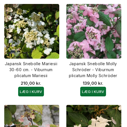
Japansk Snebolle Mariesii
Japansk Snebolle Molly
30-60 cm. - Viburnum
Schröder - Viburnum
plicatum Mariesii
plicatum Molly Schröder
210,00 kr.
139,00 kr.
LÆG I KURV
LÆG I KURV