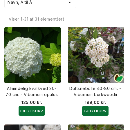

Navn, A til Å
Viser 1-31 af 31 element(er)
Almindelig kvalkved 30-
Duftsnebolle 40-80 cm. -
70 cm. - Viburnum opulus
Viburnum burkwoodii
125,00 kr.
199,00 kr.
LÆG I KURV
LÆG I KURV