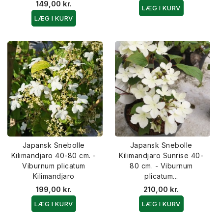
149,00 kr.
LÆG I KURV
LÆG I KURV
Japansk Snebolle
Japansk Snebolle
Kilimandjaro 40-80 cm. -
Kilimandjaro Sunrise 40-
Viburnum plicatum
80 cm. - Viburnum
Kilimandjaro
plicatum...
199,00 kr.
210,00 kr.
LÆG I KURV
LÆG I KURV