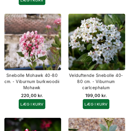
Snebolle Mohawk 40-80
Velduftende Snebolle 40-
cm. - Viburnum burkwoodii
80 cm. - Viburnum
Mohawk
carlcephalum
220,00 kr.
199,00 kr.
LÆG I KURV
LÆG I KURV