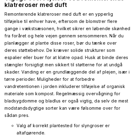
klatreroser med duft
Remonterende klatreroser med duft er en ypperlig
tilføjelse til enhver have, eftersom de blomstrer flere
gange i vækstsæsonen, hvilket sikrer en løbende skønhed
fra foråret og hele vejen gennem sensommeren. Når du
planlægger at plante disse roser, bør du tænke over
deres støttebehov. De kræver solide strukturer som
espalier eller buer for at klatre opad. Husk at binde deres
stængler forsigtigt men sikkert til støtterne for at undgå
skader. Vanding er en grundlæggende del af plejen, især i
tørre perioder. Muligheder for at forbedre
vandretentionen i jorden inkluderer tilføjelse af organisk
materiale som kompost. Regelmæssig overvågning for
bladsygdomme og bladlus er også vigtig, da selv de mest
modstandsdygtige sorter kan være følsomme over for
sådan pres.
Valg af korrekt plantested for slyngroser er
altafgørende.