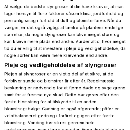
At vælge de bedste slyngroser til din have kræver, at man
tager hensyn til flere faktorer såsom klima, jordforhold og
personlig smag i forhold til duft og blomsterfarve. Når du
vælger, er det også vigtigt at tænke på plantens endelige
størrelse, da nogle slyngroser kan blive meget store og
kan kræve mere plads end andre. Vurder altid, hvor meget
tid du er villig til at investere i pleje og vedligeholdelse, da
nogle sorter kan være mere krævende end andre.
Pleje og vedligeholdelse af slyngroser
Plejen af slyngroser er en vigtig del af at sikre, at de
forbliver sunde og blomstrer år efter år. Regelmæssig
beskæring er nødvendig for at fjerne døde og syge grene
samt for at fremme nye skud. Dette bør gøres efter den
første blomstring for at tilskynde til en anden
blomstringsbølge. Gødning er også afgørende; påfør en
velafbalanceret gødning i foråret og igen efter første
blomstring. Vanding bør sikres gennem hele
vækstsæsonen, især i tørre perioder. Fjern døde blade og