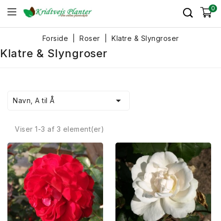
0
Forside
Roser
Klatre & Slyngroser
Klatre & Slyngroser

Navn, A til Å
Viser 1-3 af 3 element(er)