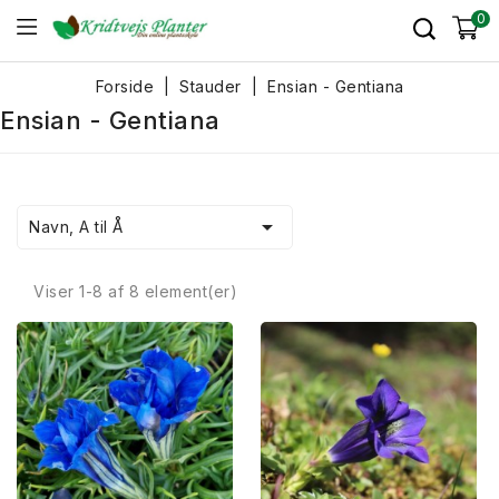
0
Forside
Stauder
Ensian - Gentiana
Ensian - Gentiana

Navn, A til Å
Viser 1-8 af 8 element(er)