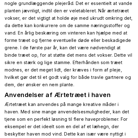
nogle grundlæggende plejeråd. Det er essentielt at vande
planten jævnligt, indtil den er veletableret. Når ærtetræet
vokser, er det vigtigt at holde øje med ukrudt omkring det,
da dette kan konkurrere om de samme næringsstoffer og
vand. En årlig beskæring om vinteren kan hjælpe med at
forme træet og fjerne eventuelle døde eller beskadigede
grene. I de første par år, kan det være nødvendigt at
binde træet op, for at støtte det mens det vokser. Dette vil
sikre en stærk og lige stamme. Efterhånden som træet
modnes, er det meget lidt, der kræves i form af pleje,
hvilket gør det til et godt valg for både travle gartnere og
dem, der ønsker en nem plante.
Anvendelser af Ærtetræet i haven
Ærtetræet kan anvendes på mange kreative måder i
haven. Med sine mange anvendelsesmuligheder, kan det
tjene som en perfekt løsning til flere haveproblemer. For
eksempel er det ideelt som en del af et læhegn, der
beskytter haven mod vind. Dette kan især være nyttigt i