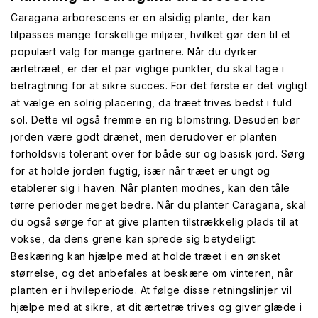
Caragana arborescens er en alsidig plante, der kan
tilpasses mange forskellige miljøer, hvilket gør den til et
populært valg for mange gartnere. Når du dyrker
ærtetræet, er der et par vigtige punkter, du skal tage i
betragtning for at sikre succes. For det første er det vigtigt
at vælge en solrig placering, da træet trives bedst i fuld
sol. Dette vil også fremme en rig blomstring. Desuden bør
jorden være godt drænet, men derudover er planten
forholdsvis tolerant over for både sur og basisk jord. Sørg
for at holde jorden fugtig, især når træet er ungt og
etablerer sig i haven. Når planten modnes, kan den tåle
tørre perioder meget bedre. Når du planter Caragana, skal
du også sørge for at give planten tilstrækkelig plads til at
vokse, da dens grene kan sprede sig betydeligt.
Beskæring kan hjælpe med at holde træet i en ønsket
størrelse, og det anbefales at beskære om vinteren, når
planten er i hvileperiode. At følge disse retningslinjer vil
hjælpe med at sikre, at dit ærtetræ trives og giver glæde i