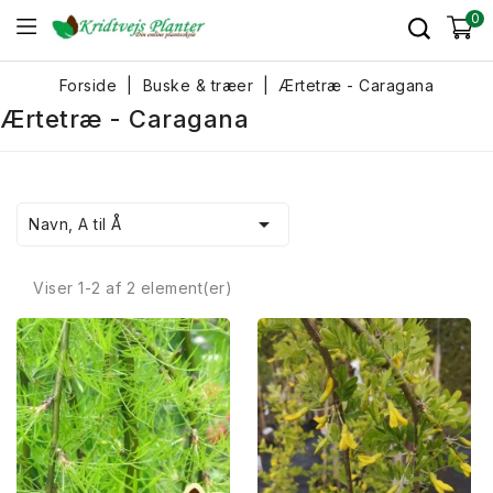
0
Forside
Buske & træer
Ærtetræ - Caragana
Ærtetræ - Caragana

Navn, A til Å
Viser 1-2 af 2 element(er)