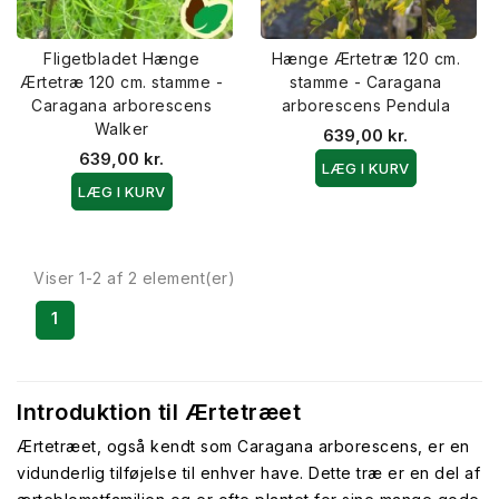
Fligetbladet Hænge
Hænge Ærtetræ 120 cm.
Ærtetræ 120 cm. stamme -
stamme - Caragana
Caragana arborescens
arborescens Pendula
Walker
639,00 kr.
639,00 kr.
LÆG I KURV
LÆG I KURV
Viser 1-2 af 2 element(er)
1
Introduktion til Ærtetræet
Ærtetræet, også kendt som Caragana arborescens, er en
vidunderlig tilføjelse til enhver have. Dette træ er en del af