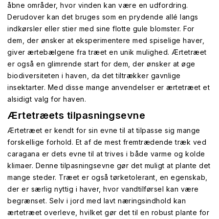
åbne områder, hvor vinden kan være en udfordring.
Derudover kan det bruges som en prydende allé langs
indkørsler eller stier med sine flotte gule blomster. For
dem, der ønsker at eksperimentere med spiselige haver,
giver ærtebælgene fra træet en unik mulighed. Ærtetræet
er også en glimrende start for dem, der ønsker at øge
biodiversiteten i haven, da det tiltrækker gavnlige
insektarter. Med disse mange anvendelser er ærtetræet et
alsidigt valg for haven.
Ærtetræets tilpasningsevne
Ærtetræet er kendt for sin evne til at tilpasse sig mange
forskellige forhold. Et af de mest fremtrædende træk ved
caragana er dets evne til at trives i både varme og kolde
klimaer. Denne tilpasningsevne gør det muligt at plante det
mange steder. Træet er også tørketolerant, en egenskab,
der er særlig nyttig i haver, hvor vandtilførsel kan være
begrænset. Selv i jord med lavt næringsindhold kan
ærtetræet overleve, hvilket gør det til en robust plante for