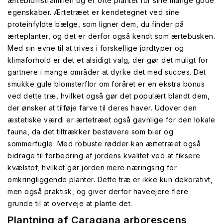
ærteblomstfamilien og er ofte plantet for sine mange gode
egenskaber. Ærtetræet er kendetegnet ved sine
proteinfyldte bælge, som ligner dem, du finder på
ærteplanter, og det er derfor også kendt som ærtebusken.
Med sin evne til at trives i forskellige jordtyper og
klimaforhold er det et alsidigt valg, der gør det muligt for
gartnere i mange områder at dyrke det med succes. Det
smukke gule blomsterflor om foråret er en ekstra bonus
ved dette træ, hvilket også gør det populært blandt dem,
der ønsker at tilføje farve til deres haver. Udover den
æstetiske værdi er ærtetræet også gavnlige for den lokale
fauna, da det tiltrækker bestøvere som bier og
sommerfugle. Med robuste rødder kan ærtetræet også
bidrage til forbedring af jordens kvalitet ved at fiksere
kvælstof, hvilket gør jorden mere næringsrig for
omkringliggende planter. Dette træ er ikke kun dekorativt,
men også praktisk, og giver derfor haveejere flere
grunde til at overveje at plante det.
Plantning af Caragana arborescens