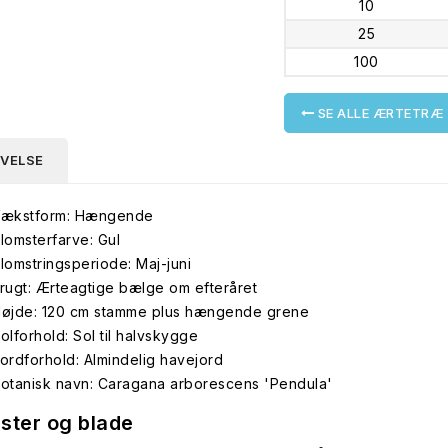
10
25
100
SE ALLE ÆRTETRÆ
IVELSE
ækstform: Hængende
lomsterfarve: Gul
lomstringsperiode: Maj-juni
rugt: Ærteagtige bælge om efteråret
øjde: 120 cm stamme plus hængende grene
olforhold: Sol til halvskygge
ordforhold: Almindelig havejord
otanisk navn: Caragana arborescens 'Pendula'
ster og blade