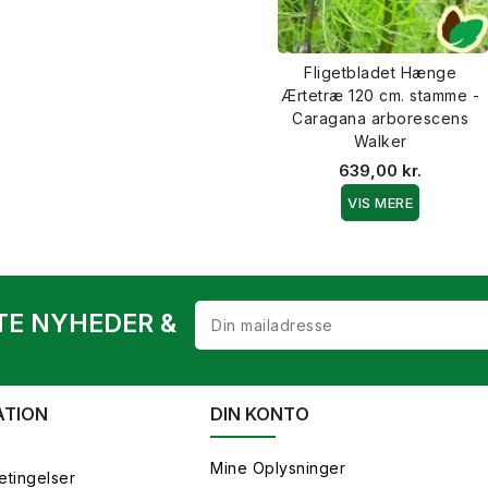
Fligetbladet Hænge
Ærtetræ 120 cm. stamme -
Caragana arborescens
Walker
639,00 kr.
VIS MERE
TE NYHEDER &
ATION
DIN KONTO
Mine Oplysninger
etingelser