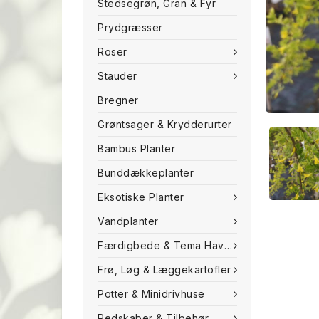
Stedsegrøn, Gran & Fyr
Prydgræsser
Roser
Stauder
Bregner
Grøntsager & Krydderurter
Bambus Planter
Bunddækkeplanter
Eksotiske Planter
Vandplanter
Færdigbede & Tema Haven
Frø, Løg & Læggekartofler
Potter & Minidrivhuse
Redskaber & Tilbehør