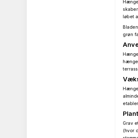
Hænge 
skaber
løbet a
Bladen
grøn 
Anve
Hænge 
hængen
terras
Væks
Hænge Æ
almind
etable
Plan
Grav e
(hvor 
stamme