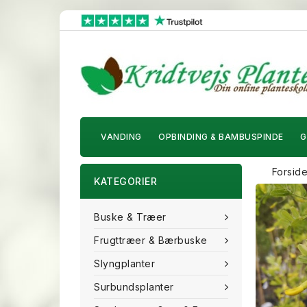
VANDING
OPBINDING & BAMBUSPINDE
G
Forsid
KATEGORIER
Buske & Træer
Frugttræer & Bærbuske
Slyngplanter
Surbundsplanter