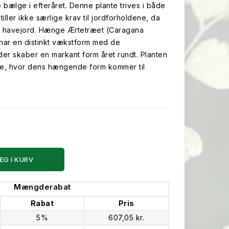
e bælge i efteråret. Denne plante trives i både
iller ikke særlige krav til jordforholdene, da
ig havejord. Hænge Ærtetræet (Caragana
har en distinkt vækstform med de
r skaber en markant form året rundt. Planten
de, hvor dens hængende form kommer til
ÆG I KURV
Mængderabat
Rabat
Pris
5%
607,05 kr.