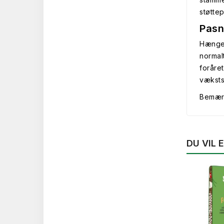
støttep
Pasn
Hænge 
normal
foråre
væksts
Bemærk 
DU VIL