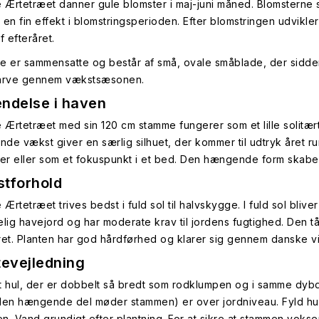
Ærtetræet danner gule blomster i maj-juni måned. Blomsterne
 en fin effekt i blomstringsperioden. Efter blomstringen udvikl
f efteråret.
e er sammensatte og består af små, ovale småblade, der sidder p
farve gennem vækstsæsonen.
ndelse i haven
Ærtetræet med sin 120 cm stamme fungerer som et lille solitær
de vækst giver en særlig silhuet, der kommer til udtryk året ru
ser eller som et fokuspunkt i et bed. Den hængende form skaber
tforhold
rtetræet trives bedst i fuld sol til halvskygge. I fuld sol blive
elig havejord og har moderate krav til jordens fugtighed. Den tå
ret. Planten har god hårdførhed og klarer sig gennem danske v
tevejledning
t hul, der er dobbelt så bredt som rodklumpen og i samme dybde
den hængende del møder stammen) er over jordniveau. Fyld hulle
n. Vand grundigt efter plantning. For at sikre at stammen voks