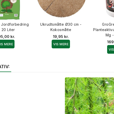
 Jordforbedring
Ukrudtsmåtte Ø30 cm -
GroGr
 20 Liter
Kokosmåtte
Planteaktiv
Mg -
5,00 kr.
19,95 kr.
169
IS MERE
VIS MERE
VI
TIV: