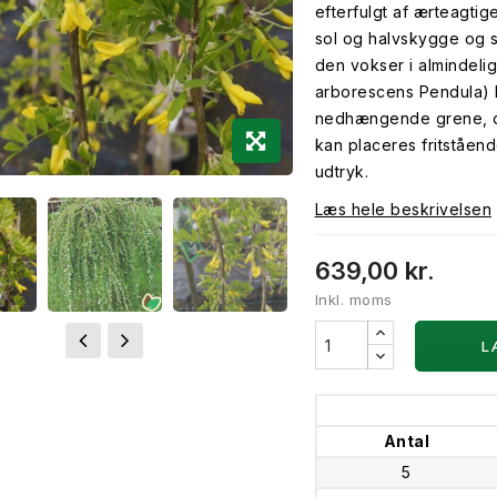
efterfulgt af ærteagtig
sol og halvskygge og st
den vokser i almindel
arborescens Pendula) 
nedhængende grene, de
kan placeres fritståen
udtryk.
Læs hele beskrivelsen
639,00 kr.
Inkl. moms
L
Antal
5