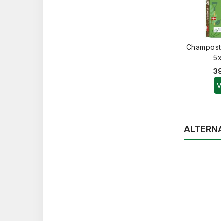
Champost
5x
39
V
ALTERNA