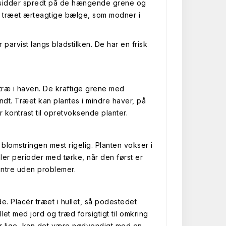
 sidder spredt på de hængende grene og
er træet ærteagtige bælge, som modner i
arvist langs bladstilken. De har en frisk
træ i haven. De kraftige grene med
ndt. Træet kan plantes i mindre haver, på
 kontrast til opretvoksende planter.
r blomstringen mest rigelig. Planten vokser i
ler perioder med tørke, når den først er
intre uden problemer.
. Placér træet i hullet, så podestedet
t med jord og træd forsigtigt til omkring
er lige, kan det være nødvendigt med en