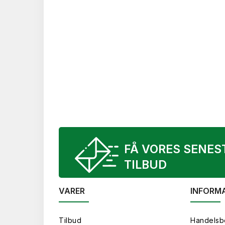
FÅ VORES SENES
TILBUD
VARER
INFORM
Tilbud
Handelsb