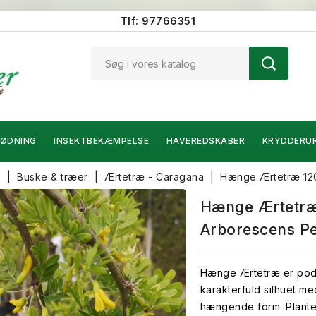
Tlf: 97766351
ØDNING
INSEKTBEKÆMPELSE
HAVEREDSKABER
KRYDDERU
e
Buske & træer
Ærtetræ - Caragana
Hænge Ærtetræ 120
Hænge Ærtetræ
Arborescens P
Hænge Ærtetræ er pode
karakterfuld silhuet me
hængende form. Planten