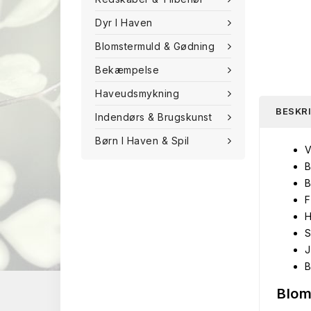
Dyr I Haven
Blomstermuld & Gødning
Bekæmpelse
Haveudsmykning
BESKR
Indendørs & Brugskunst
Børn I Haven & Spil
V
B
B
F
H
S
J
B
Blom