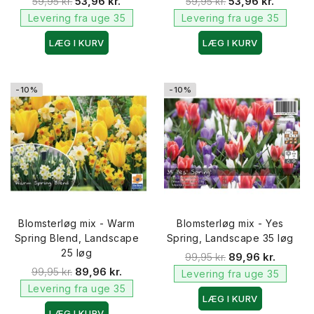
59,95 kr.
53,96 kr.
59,95 kr.
53,96 kr.
Levering fra uge 35
Levering fra uge 35
LÆG I KURV
LÆG I KURV
-10%
-10%
Blomsterløg mix - Warm
Blomsterløg mix - Yes
Spring Blend, Landscape
Spring, Landscape 35 løg
25 løg
99,95 kr.
89,96 kr.
99,95 kr.
89,96 kr.
Levering fra uge 35
Levering fra uge 35
LÆG I KURV
LÆG I KURV