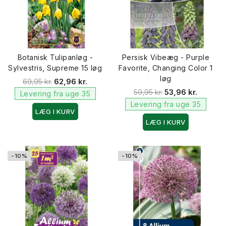
Botanisk Tulipanløg -
Persisk Vibeæg - Purple
Sylvestris, Supreme 15 løg
Favorite, Changing Color 1
løg
69,95 kr.
62,96 kr.
59,95 kr.
53,96 kr.
Levering fra uge 35
Levering fra uge 35
LÆG I KURV
LÆG I KURV
-10%
-10%