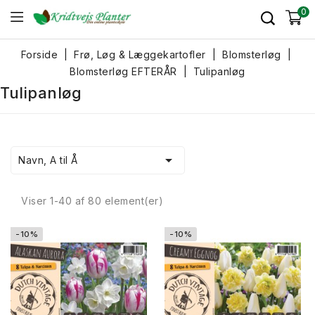
0
Forside
Frø, Løg & Læggekartofler
Blomsterløg
Blomsterløg EFTERÅR
Tulipanløg
Tulipanløg

Navn, A til Å
Viser 1-40 af 80 element(er)
-10%
-10%