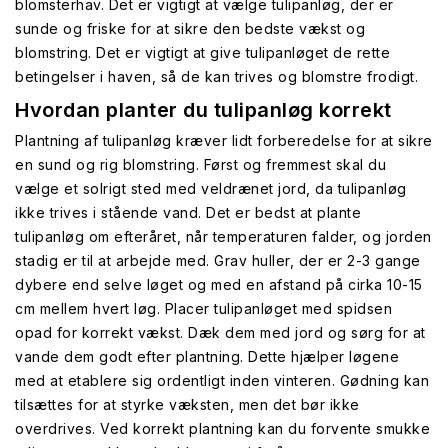
blomsterhav. Det er vigtigt at vælge tulipanløg, der er
sunde og friske for at sikre den bedste vækst og
blomstring. Det er vigtigt at give tulipanløget de rette
betingelser i haven, så de kan trives og blomstre frodigt.
Hvordan planter du tulipanløg korrekt
Plantning af tulipanløg kræver lidt forberedelse for at sikre
en sund og rig blomstring. Først og fremmest skal du
vælge et solrigt sted med veldrænet jord, da tulipanløg
ikke trives i stående vand. Det er bedst at plante
tulipanløg om efteråret, når temperaturen falder, og jorden
stadig er til at arbejde med. Grav huller, der er 2-3 gange
dybere end selve løget og med en afstand på cirka 10-15
cm mellem hvert løg. Placer tulipanløget med spidsen
opad for korrekt vækst. Dæk dem med jord og sørg for at
vande dem godt efter plantning. Dette hjælper løgene
med at etablere sig ordentligt inden vinteren. Gødning kan
tilsættes for at styrke væksten, men det bør ikke
overdrives. Ved korrekt plantning kan du forvente smukke