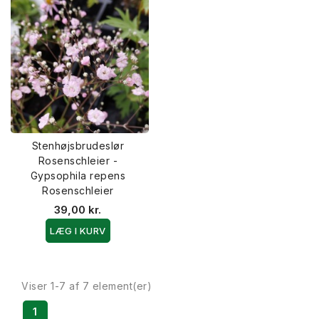
Stenhøjsbrudeslør
Rosenschleier -
Gypsophila repens
Rosenschleier
39,00 kr.
LÆG I KURV
Viser 1-7 af 7 element(er)
1