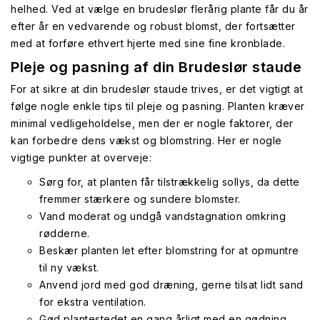
helhed. Ved at vælge en brudeslør flerårig plante får du år
efter år en vedvarende og robust blomst, der fortsætter
med at forføre ethvert hjerte med sine fine kronblade.
Pleje og pasning af din Brudeslør staude
For at sikre at din brudeslør staude trives, er det vigtigt at
følge nogle enkle tips til pleje og pasning. Planten kræver
minimal vedligeholdelse, men der er nogle faktorer, der
kan forbedre dens vækst og blomstring. Her er nogle
vigtige punkter at overveje:
Sørg for, at planten får tilstrækkelig sollys, da dette
fremmer stærkere og sundere blomster.
Vand moderat og undgå vandstagnation omkring
rødderne.
Beskær planten let efter blomstring for at opmuntre
til ny vækst.
Anvend jord med god dræning, gerne tilsat lidt sand
for ekstra ventilation.
Gød plantestedet en gang årligt med en gødning,