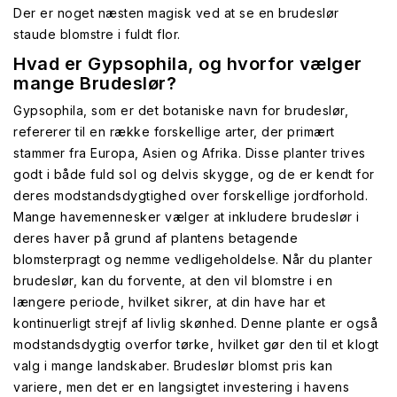
Der er noget næsten magisk ved at se en brudeslør
staude blomstre i fuldt flor.
Hvad er Gypsophila, og hvorfor vælger
mange Brudeslør?
Gypsophila, som er det botaniske navn for brudeslør,
refererer til en række forskellige arter, der primært
stammer fra Europa, Asien og Afrika. Disse planter trives
godt i både fuld sol og delvis skygge, og de er kendt for
deres modstandsdygtighed over forskellige jordforhold.
Mange havemennesker vælger at inkludere brudeslør i
deres haver på grund af plantens betagende
blomsterpragt og nemme vedligeholdelse. Når du planter
brudeslør, kan du forvente, at den vil blomstre i en
længere periode, hvilket sikrer, at din have har et
kontinuerligt strejf af livlig skønhed. Denne plante er også
modstandsdygtig overfor tørke, hvilket gør den til et klogt
valg i mange landskaber. Brudeslør blomst pris kan
variere, men det er en langsigtet investering i havens