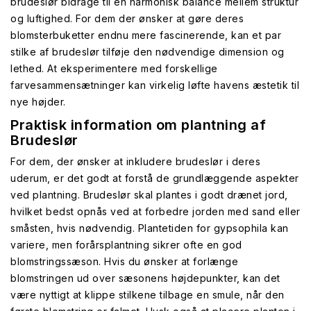
brudeslør bidrage til en harmonisk balance mellem struktur
og luftighed. For dem der ønsker at gøre deres
blomsterbuketter endnu mere fascinerende, kan et par
stilke af brudeslør tilføje den nødvendige dimension og
lethed. At eksperimentere med forskellige
farvesammensætninger kan virkelig løfte havens æstetik til
nye højder.
Praktisk information om plantning af
Brudeslør
For dem, der ønsker at inkludere brudeslør i deres
uderum, er det godt at forstå de grundlæggende aspekter
ved plantning. Brudeslør skal plantes i godt drænet jord,
hvilket bedst opnås ved at forbedre jorden med sand eller
småsten, hvis nødvendig. Plantetiden for gypsophila kan
variere, men forårsplantning sikrer ofte en god
blomstringssæson. Hvis du ønsker at forlænge
blomstringen ud over sæsonens højdepunkter, kan det
være nyttigt at klippe stilkene tilbage en smule, når den