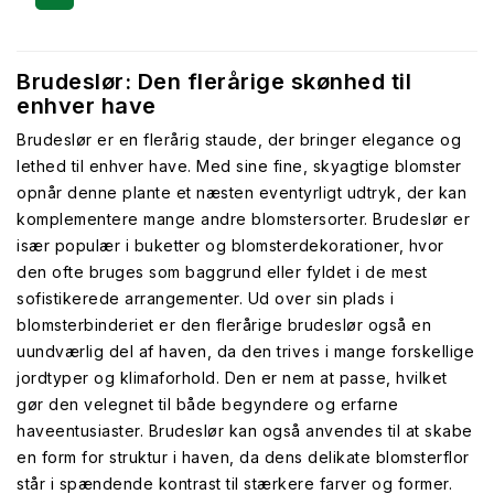
Brudeslør: Den flerårige skønhed til
enhver have
Brudeslør er en flerårig staude, der bringer elegance og
lethed til enhver have. Med sine fine, skyagtige blomster
opnår denne plante et næsten eventyrligt udtryk, der kan
komplementere mange andre blomstersorter. Brudeslør er
især populær i buketter og blomsterdekorationer, hvor
den ofte bruges som baggrund eller fyldet i de mest
sofistikerede arrangementer. Ud over sin plads i
blomsterbinderiet er den flerårige brudeslør også en
uundværlig del af haven, da den trives i mange forskellige
jordtyper og klimaforhold. Den er nem at passe, hvilket
gør den velegnet til både begyndere og erfarne
haveentusiaster. Brudeslør kan også anvendes til at skabe
en form for struktur i haven, da dens delikate blomsterflor
står i spændende kontrast til stærkere farver og former.