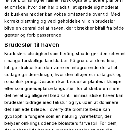
første blomstring er falmet. Husk også at placere planten i
et område, hvor den har plads til at sprede sig moderat,
da buskens rødder kan vokse omfattende over tid. Med
korrekt plantning og vedligeholdelse vil din brudeslør
blive en central del af haven, der tiltrækker bifall fra både
gæster og forbipasserende.
Brudeslør til haven
Brudeslørs alsidighed som flerårig staude gør den relevant
i mange forskellige landskaber. På grund af dens fine,
luftige struktur kan den være en integrerende del af et
cottage garden-design, hvor den tilføjer et nostalgisk og
romantisk præg. Desuden kan brudeslør plantes i klumper
eller som grænseplante langs stier for at skabe en mere
defineret og alligevel blød kant. I minimalistiske haver kan
brudeslør bidrage med tekstur og lys uden at dominere
det samlede billede. I overfyldte blomsterbede kan
gypsophila fungere som en naturlig lysreflektor, der
belyser omkringsiddende blomsters farvespil. For dem,