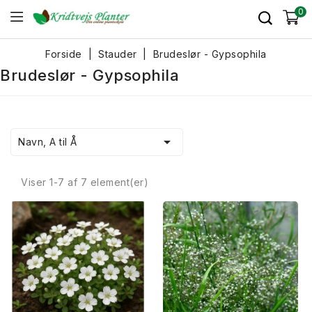
0
Forside
Stauder
Brudeslør - Gypsophila
Brudeslør - Gypsophila

Navn, A til Å
Viser 1-7 af 7 element(er)