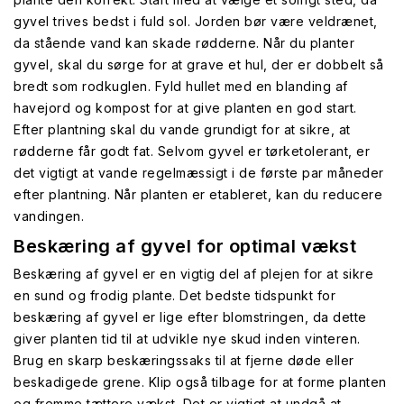
gyvel trives bedst i fuld sol. Jorden bør være veldrænet,
da stående vand kan skade rødderne. Når du planter
gyvel, skal du sørge for at grave et hul, der er dobbelt så
bredt som rodkuglen. Fyld hullet med en blanding af
havejord og kompost for at give planten en god start.
Efter plantning skal du vande grundigt for at sikre, at
rødderne får godt fat. Selvom gyvel er tørketolerant, er
det vigtigt at vande regelmæssigt i de første par måneder
efter plantning. Når planten er etableret, kan du reducere
vandingen.
Beskæring af gyvel for optimal vækst
Beskæring af gyvel er en vigtig del af plejen for at sikre
en sund og frodig plante. Det bedste tidspunkt for
beskæring af gyvel er lige efter blomstringen, da dette
giver planten tid til at udvikle nye skud inden vinteren.
Brug en skarp beskæringssaks til at fjerne døde eller
beskadigede grene. Klip også tilbage for at forme planten
og fremme tættere vækst. Det er vigtigt at undgå at