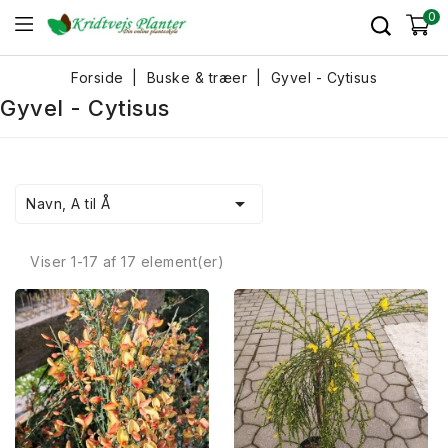
0
Forside
Buske & træer
Gyvel - Cytisus
Gyvel - Cytisus

Navn, A til Å
Viser 1-17 af 17 element(er)