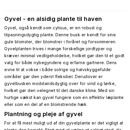
Gyvel - en alsidig plante til haven
Gyvel, også kendt som cytisus, er en robust og
tilpasningsdygtig plante. Denne busk er kendt for sine
gule blomster, der blomstrer i foråret og forsommeren.
Gyvelplanten trives i mange forskellige jordtyper og
kræver minimal vedligeholdelse, hvilket gør den til et godt
valg for både nybegyndere og erfarne gartnere. Dens
evne til at vokse i både solrige og halvskyggefulde
områder gør den yderst fleksibel. Derudover er
gyvelbusken modstandsdygtig over for vind og tørke,
hvilket gør den velegnet til det danske klima. Med sin
hurtige vækst kan gyvel fungere som en effektiv læplante
eller som en del af en blomstrende hæk.
Plantning og pleje af gyvel
For at få mest muligt ud af din gyvelplante er det vigtigt at
plante den korrekt. Start med at vælge et solrigt sted, da