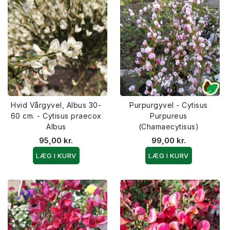
Hvid Vårgyvel, Albus 30-
Purpurgyvel - Cytisus
60 cm. - Cytisus praecox
Purpureus
Albus
(Chamaecytisus)
95,00 kr.
99,00 kr.
LÆG I KURV
LÆG I KURV