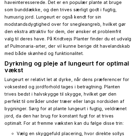
haveinteresserede. Det er en populær plante at bruge
som bunddække, og den trives særligt godt i fugtig,
humusrig jord. Lungeurt er også kendt for sin
modstandsdygtighed over for snegleangreb, hvilket gør
den ekstra attraktiv for dem, der ønsker et problemfrit
valg til deres have. På Kridtvejs Planter finder du et udvalg
af Pulmonaria-arter, der vil kunne berige dit havelandskab
med både skønhed og funktionalitet.
Dyrkning og pleje af lungeurt for optimal
vækst
Lungeurt er relativt let at dyrke, når dens præferencer for
voksested og jordforhold tages i betragtning. Planten
trives bedst i halvskygge til skygge, hvilket gør den
perfekt til områder under træer eller langs nordsiden af
bygninger. Sørg for at plante lungeurt i fugtig, veldrænet
jord, da den har brug for konstant fugt for at trives
optimalt. For at fremme væksten kan du følge disse trin:
Vælg en skyggefuld placering, hvor direkte sollys