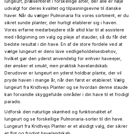
lungeurt, præsenteret i forskellige arter, der alle er nøje
udvalgt for deres kvalitet og tilpasningsevne til danske
haver. Når du vælger Pulmonaria fra vores sortiment, er du
sikret sunde planter, der hurtigt etablerer sig i haven.
Vores erfarne medarbejdere står altid klar til at assistere
med rådgivning om valg og pleje af stauder, så du får det
bedste resultat i din have. En af de store fordele ved at
vælge lungeurt er dens lave vedligeholdelsesbehov,
hvilket gør den yderst anvendelig for enhver haveejer,
der ønsker et smukt, men praktisk havelandskab.
Derudover er lungeurt en yderst holdbar plante, der vil
pryde haven i mange år, når den først er etableret. Vælg
lungeurt fra Kridtvejs Planter og se hvordan denne staude
kan forvandle skyggefulde områder i din have til et frodigt
paradis.
Udforsk den naturlige skønhed og funktionalitet af
lungeurt og se forskellige Pulmonaria-sorter til din have.
Lungeurt fra Kridtvejs Planter er et alsidigt valg, der sikrer
et flot og frodigt havelandskab.