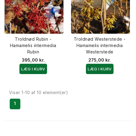
Troldnød Rubin -
Troldnød Westerstede -
Hamamelis intermedia
Hamamelis intermedia
Rubin
Westerstede
395,00 kr.
275,00 kr.
LÆG I KURV
LÆG I KURV
Viser 1-10 af 10 element(er)
1