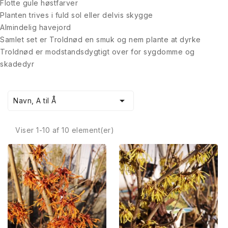
Flotte gule høstfarver
Planten trives i fuld sol eller delvis skygge
Almindelig havejord
Samlet set er Troldnød en smuk og nem plante at dyrke
Troldnød er modstandsdygtigt over for sygdomme og
skadedyr

Navn, A til Å
Viser 1-10 af 10 element(er)