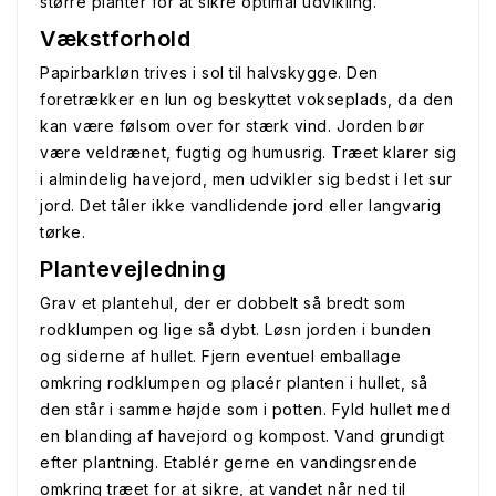
større planter for at sikre optimal udvikling.
Vækstforhold
Papirbarkløn trives i sol til halvskygge. Den
foretrækker en lun og beskyttet vokseplads, da den
kan være følsom over for stærk vind. Jorden bør
være veldrænet, fugtig og humusrig. Træet klarer sig
i almindelig havejord, men udvikler sig bedst i let sur
jord. Det tåler ikke vandlidende jord eller langvarig
tørke.
Plantevejledning
Grav et plantehul, der er dobbelt så bredt som
rodklumpen og lige så dybt. Løsn jorden i bunden
og siderne af hullet. Fjern eventuel emballage
omkring rodklumpen og placér planten i hullet, så
den står i samme højde som i potten. Fyld hullet med
en blanding af havejord og kompost. Vand grundigt
efter plantning. Etablér gerne en vandingsrende
omkring træet for at sikre, at vandet når ned til