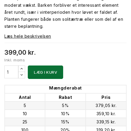
moderat vækst. Barken forbliver et interessant element
året rundt, især i vinterperioden hvor løvet er faldet af.
Planten fungerer både som solitærtræ eller som del af en
større beplantning.
Læs hele beskrivelsen
399,00 kr.
Inkl. moms
LÆG I KURV
Mængderabat
Antal
Rabat
Pris
5
5%
379,05 kr.
10
10%
359,10 kr.
25
15%
339,15 kr.
100
20%
319,20 kr.