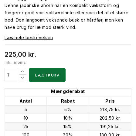
Denne japanske ahorn har en kompakt vækstform og
fungerer godt som solitærplante eller som del af et større
bed. Den langsomt voksende busk er hårdfør, men kan
have brug for læ mod stærk vind.
Læs hele beskrivelsen
225,00 kr.
Inkl. moms
LÆG I KURV
Mængderabat
Antal
Rabat
Pris
5
5%
213,75 kr.
10
10%
202,50 kr.
25
15%
191,25 kr.
100
20%
180,00 kr.