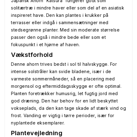
Japansk Ahorn 'Katsura' fungerer godt som
solitærtræ i mindre haver eller som del af en asiatisk
inspireret have. Den kan plantes i krukker på
terrasser eller indgå i sammensætninger med
stedsegrønne planter. Med sin moderate størrelse
passer den også i mindre bede eller som et
fokuspunkt i et hjørne af haven.
Vækstforhold
Denne ahorn trives bedst i sol til halvskygge. For
intense solstråler kan svide bladene, især i de
varmeste sommermåneder, så en placering med
morgensol og eftermiddagsskygge er ofte optimal.
Planten foretrækker humusrig, let fugtig jord med
god dræning. Den har behov for en lidt beskyttet
vokseplads, da den kan tage skade af stærk vind og
frost. Vanding er vigtig i tørre perioder, især for
nyplantede eksemplarer.
Plantevejledning