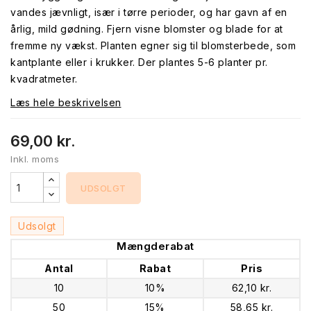
vandes jævnligt, især i tørre perioder, og har gavn af en
årlig, mild gødning. Fjern visne blomster og blade for at
fremme ny vækst. Planten egner sig til blomsterbede, som
kantplante eller i krukker. Der plantes 5-6 planter pr.
kvadratmeter.
Læs hele beskrivelsen
69,00 kr.
Inkl. moms
UDSOLGT
Udsolgt
Mængderabat
Antal
Rabat
Pris
10
10%
62,10 kr.
50
15%
58,65 kr.