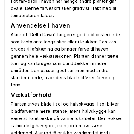
flot farvespil i haven når mange andre planter går i
dvale. Denne farveskift sker gradvist i takt med at
temperaturen falder.
Anvendelse i haven
Alunrod 'Delta Dawn' fungerer godt i blomsterbede,
som kantplante langs stier eller i krukker. Den kan
bruges til afskæring og bringer farve til haven
gennem hele vækstsæsonen. Planten danner tætte
tuer og kan bruges som bunddække i mindre
områder. Den passer godt sammen med andre
stauder i bede, hvor dens blade tilfører farve og
form.
Vækstforhold
Planten trives både i sol og halvskygge. I sol bliver
bladfarverne mere intense, mens halvskygge kan
være at foretrække på varme lokaliteter. Den vokser
i almindelig havejord, men jorden bør være
veldrænet. Alunrod tåler ikke vandmættet jord i