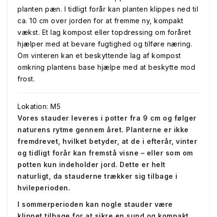
planten pæn. I tidligt forår kan planten klippes ned til
ca. 10 cm over jorden for at fremme ny, kompakt
vækst. Et lag kompost eller topdressing om foråret
hjælper med at bevare fugtighed og tilføre næring.
Om vinteren kan et beskyttende lag af kompost
omkring plantens base hjælpe med at beskytte mod
frost.
Lokation: M5
Vores stauder leveres i potter fra 9 cm og følger
naturens rytme gennem året. Planterne er ikke
fremdrevet, hvilket betyder, at de i efterår, vinter
og tidligt forår kan fremstå visne – eller som om
potten kun indeholder jord. Dette er helt
naturligt, da stauderne trækker sig tilbage i
hvileperioden.
I sommerperioden kan nogle stauder være
klippet tilbage for at sikre en sund og kompakt