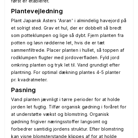
først er etableret.
Plantevejledning
Plant Japansk Asters 'Asran' i almindelig havejord på
et solrigt sted. Grav et hul, der er dobbelt så bredt
som potteklumpen og lige så dybt. Fjern planten fra
potten og løsn rødderne let, hvis de er tæt
sammenfiltrede. Placer planten i hullet, så toppen af
rodklumpen flugter med jordoverfladen. Fyld jord
omkring planten og tryk let til. Vand grundigt efter
plantning. For optimal dækning plantes 4-5 planter
pr. kvadratmeter.
Pasning
Vand planten jævnligt i tørre perioder for at holde
jorden let fugtig. Tilfør organisk gødning i foråret for
at understøtte vækst og blomstring. Organisk
gødning frigiver næringsstoffer langsomt og
forbedrer samtidig jordens struktur. Efter blomstring
kan visne blomsterstande klippes af for at holde