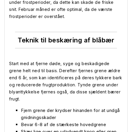
under frostperioder, da dette kan skade de friske
snit. Februar måned er ofte optimal, da de værste
frostperioder er overstået.
Teknik til beskæring af blåbær
Start med at fjerne døde, syge og beskadigede
grene helt ned til basis. Derefter fjernes grene ældre
end 6 år, som kan identificeres på deres tykkere bark
og reducerede frugtproduktion. Tynde grene under
blyanttykkelse fjernes også, da disse sjældent bærer
frugt.
Fjern grene der krydser hinanden for at undgå
gnidningsskader
Bevar 6-8 af de stærkeste hovedgrene
Skær lige over en udadvendt knop eller gren