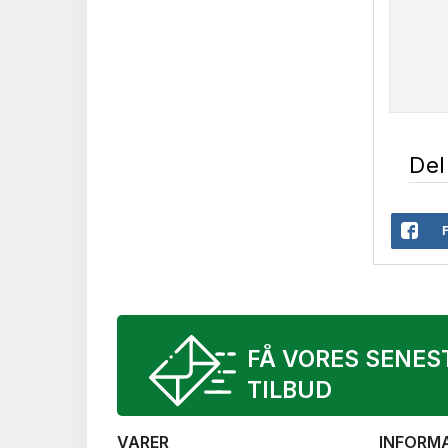
Del
FÅ VORES SENES
TILBUD
VARER
INFORM