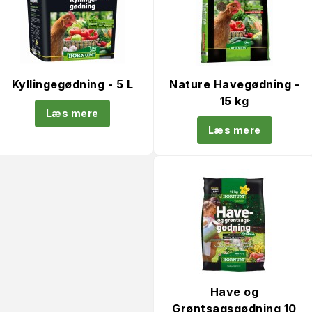
Kyllingegødning - 5 L
Nature Havegødning -
15 kg
Læs mere
Læs mere
Have og
Grøntsagsgødning 10