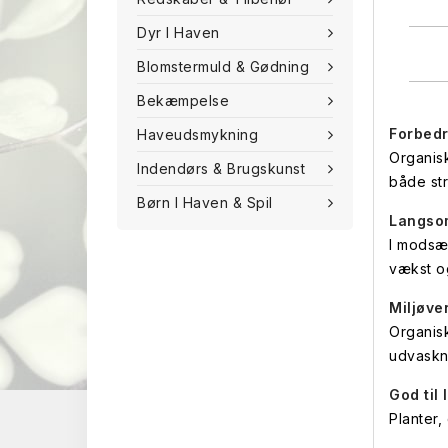
Dyr I Haven
Blomstermuld & Gødning
Bekæmpelse
Forbedr
Haveudsmykning
Organisk
Indendørs & Brugskunst
både str
Børn I Haven & Spil
Langsom
I modsæt
vækst o
Miljøve
Organisk
udvaskn
God til 
Planter,