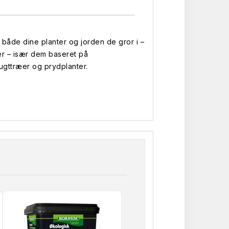
r både dine planter og jorden de gror i –
er – især dem baseret på
rugttræer og prydplanter.