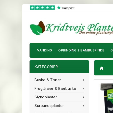
VANDING
OPBINDING & BAMBUSPINDE
G
KATEGORIER
home
Buske & Træer
Frugttræer & Bærbuske
Slyngplanter
Surbundsplanter