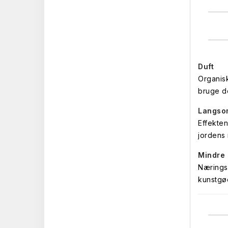
Duft
Organisk
bruge de
Langsom
Effekten
jordens
Mindre 
Næringsi
kunstgø