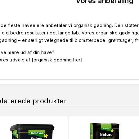
Vores anbefaling
t de fleste haveejere anbefaler vi organisk gødning. Den støtte
 dig bedre resultater i det lange løb. Vores organiske gødning
gødning – er særligt velegnede til blomsterbede, grøntsager, f
ave mere ud af din have?
res udvalg af [organisk gødning her].
elaterede produkter