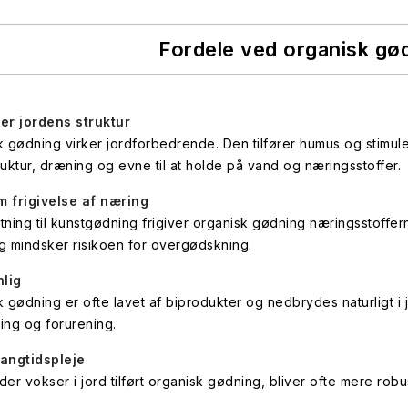
Fordele ved organisk gø
er jordens struktur
 gødning virker jordforbedrende. Den tilfører humus og stimuler
uktur, dræning og evne til at holde på vand og næringsstoffer.
 frigivelse af næring
ning til kunstgødning frigiver organisk gødning næringsstoffern
g mindsker risikoen for overgødskning.
nlig
 gødning er ofte lavet af biprodukter og nedbrydes naturligt i j
ing og forurening.
langtidspleje
 der vokser i jord tilført organisk gødning, bliver ofte mere ro