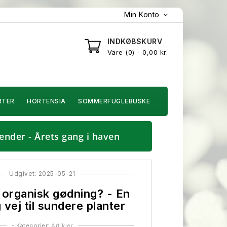
Min Konto
INDKØBSKURV
Vare
0
- 0,00 kr.
RTER
HORTENSIA
SOMMERFUGLEBUSKE
ender - Årets gang i haven
Udgivet: 2025-05-21
 organisk gødning? - En
g vej til sundere planter
- Kategorier:
Artikler