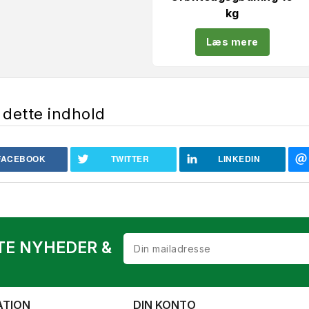
kg
Læs mere
 dette indhold
FACEBOOK
TWITTER
LINKEDIN
TE NYHEDER &
ATION
DIN KONTO