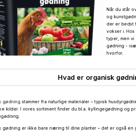
Når du står o
og kunstgødn
der er bedst 
vokser i. Hos
typer, men v
gødning - isæ
hvorfor.
Hvad er organisk gødn
k gødning
stammer fra naturlige materialer – typisk husdyrgødni
ke kilder. I vores sortiment finder du bl.a. kyllingegødning og
egødning.
 gødning er ikke bare næring til dine planter – det er også en g