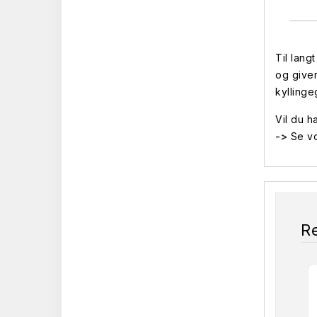
Til lang
og giver
kyllinge
Vil du h
->
Se vo
R