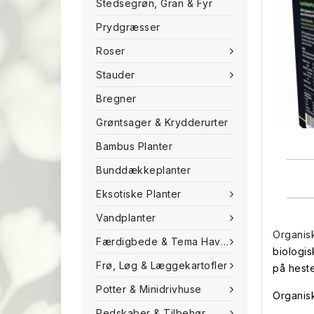
Stedsegrøn, Gran & Fyr
Prydgræsser
Roser
Stauder
Bregner
Grøntsager & Krydderurter
Bambus Planter
Bunddækkeplanter
Eksotiske Planter
Vandplanter
Organis
Færdigbede & Tema Haven
biologis
Frø, Løg & Læggekartofler
på hest
Potter & Minidrivhuse
Organisk
Redskaber & Tilbehør