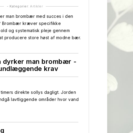
- Kategorier:
Artikler
er man brombær med succes i den
 Brombær kræver specifikke
hold og systematisk pleje gennem
at producere store høst af modne bær.
 dyrker man brombær -
undlæggende krav
timers direkte sollys dagligt. Jorden
Undgå lavtliggende områder hvor vand
ng