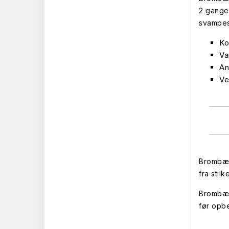
2 gange
svampe
Ko
Va
An
Ve
Brombær 
fra stil
Brombær
før opb