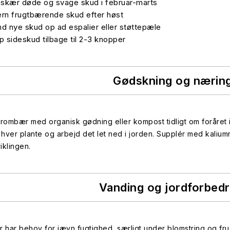
skær døde og svage skud i februar-marts
ern frugtbærende skud efter høst
nd nye skud op ad espalier eller støttepæle
ip sideskud tilbage til 2-3 knopper
Gødskning og nærin
ombær med organisk gødning eller kompost tidligt om foråret i m
hver plante og arbejd det let ned i jorden. Supplér med kaliumri
iklingen.
Vanding og jordforbedr
har behov for jævn fugtighed, særligt under blomstring og frug