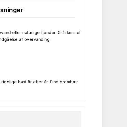
øsninger
nd eller naturlige fjender. Gråskimmel
undgåelse af overvanding.
igelige høst år efter år.
Find brombær