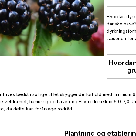
Hvordan dyrk
danske have?
dyrkningsfor
sæsonen for 
Hvordan
gr
trives bedst i solrige til let skyggende forhold med minimum 6 
re veldrænet, humusrig og have en pH-værdi mellem 6,0-7,0. 
ig, da dette kan forårsage rodråd.
Plantning og etableri