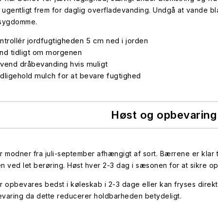
 ugentligt frem for daglig overfladevanding. Undgå at vande b
sygdomme.
ntrollér jordfugtigheden 5 cm ned i jorden
nd tidligt om morgenen
vend dråbevanding hvis muligt
dligehold mulch for at bevare fugtighed
Høst og opbevaring
modner fra juli-september afhængigt af sort. Bærrene er klar ti
ken ved let berøring. Høst hver 2-3 dag i sæsonen for at sikre op
 opbevares bedst i køleskab i 2-3 dage eller kan fryses direk
evaring da dette reducerer holdbarheden betydeligt.