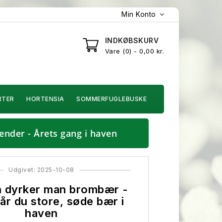
Min Konto
INDKØBSKURV
Vare
0
- 0,00 kr.
RTER
HORTENSIA
SOMMERFUGLEBUSKE
ender - Årets gang i haven
Udgivet: 2025-10-08
 dyrker man brombær -
år du store, søde bær i
haven