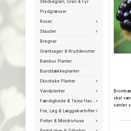
Stedsegrøn, Gran & Fyr
Prydgræsser
Roser
Stauder
Bregner
Grøntsager & Krydderurter
Bambus Planter
Bunddækkeplanter
Eksotiske Planter
Vandplanter
Brombær 
skal væ
Færdigbede & Tema Haven
samler s
Frø, Løg & Læggekartofler
Potter & Minidrivhuse
Redskaber & Tilbehør