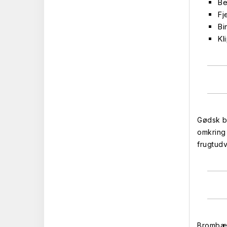
Be
Fj
Bi
Kl
Gødsk br
omkring 
frugtudv
Brombær 