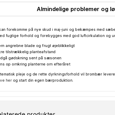
Almindelige problemer og l
 kan forekomme på nye skud i maj-juni og bekæmpes med sæbeva
ved fugtige forhold og forebygges med god luftcirkulation og 
ern angrebne blade og frugt øjeblikkeligt
kre tilstrækkelig planteafstand
dgå gødskning sent på sæsonen
ns op omkring planterne om efteråret
ematisk pleje og de rette dyrkningsforhold vil brombær levere r
have her
og start din egen bærproduktion.
elaterede produkter