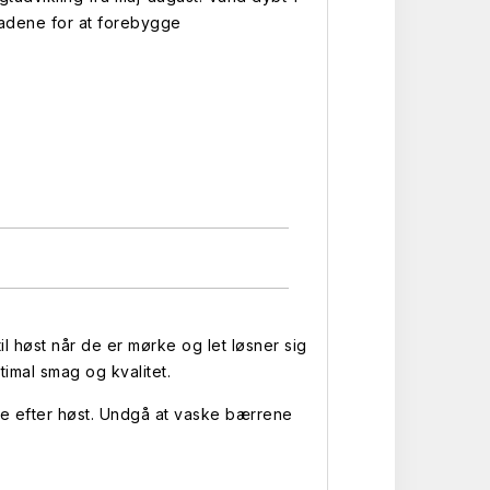
ladene for at forebygge
l høst når de er mørke og let løsner sig
timal smag og kvalitet.
te efter høst. Undgå at vaske bærrene