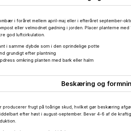
ombær i foråret mellem april-maj eller i efteråret september-ok
ompost eller velmodnet gødning i jorden. Placer planterne med 
kre god luftcirkulation.
ant i samme dybde som i den oprindelige potte
nd grundigt efter plantning
pdress omkring planten med bark eller halm
Beskæring og formni
producerer frugt på toårige skud, hvilket gør beskæring afgør
iddelbart efter høst i august-september. Bevar 4-6 af de kraftig
duktion.