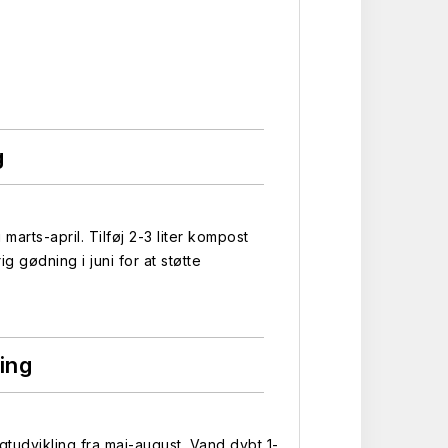
g
arts-april. Tilføj 2-3 liter kompost
g gødning i juni for at støtte
ing
tudvikling fra maj-august. Vand dybt 1-