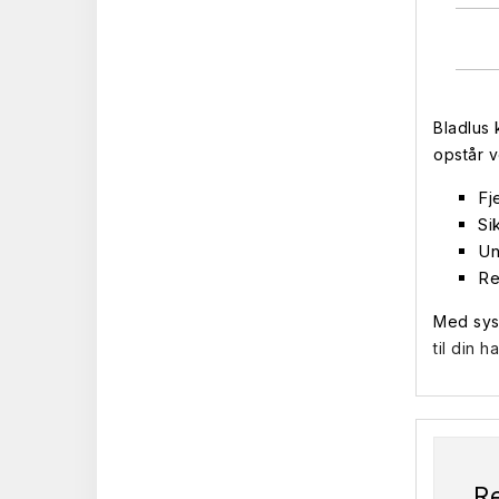
Bladlus
opstår 
Fj
Si
Un
Re
Med syst
til din 
R