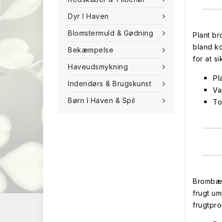
Dyr I Haven
Blomstermuld & Gødning
Plant br
bland k
Bekæmpelse
for at si
Haveudsmykning
Pl
Indendørs & Brugskunst
Va
Børn I Haven & Spil
To
Brombær 
frugt um
frugtpro