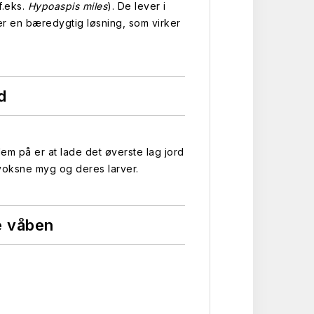
f.eks.
Hypoaspis miles
). De lever i
er en bæredygtig løsning, som virker
d
em på er at lade det øverste lag jord
 voksne myg og deres larver.
e våben