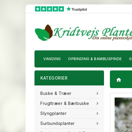
VANDING
OPBINDING & BAMBUSPINDE
G
KATEGORIER
home
Buske & Træer
Frugttræer & Bærbuske
Slyngplanter
Surbundsplanter