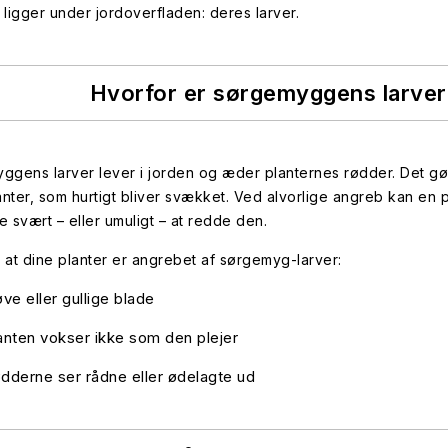
ligger under jordoverfladen: deres larver.
Hvorfor er sørgemyggens larver
gens larver lever i jorden og æder planternes rødder. Det gør 
anter, som hurtigt bliver svækket. Ved alvorlige angreb kan en 
 svært – eller umuligt – at redde den.
at dine planter er angrebet af sørgemyg-larver:
øve eller gullige blade
anten vokser ikke som den plejer
dderne ser rådne eller ødelagte ud