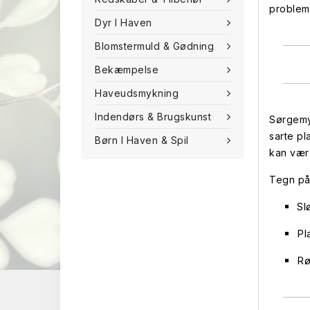
problem 
Dyr I Haven
Blomstermuld & Gødning
Bekæmpelse
Haveudsmykning
Indendørs & Brugskunst
Sørgemyg
sarte pl
Børn I Haven & Spil
kan være
Tegn på 
Sl
Pl
Rø