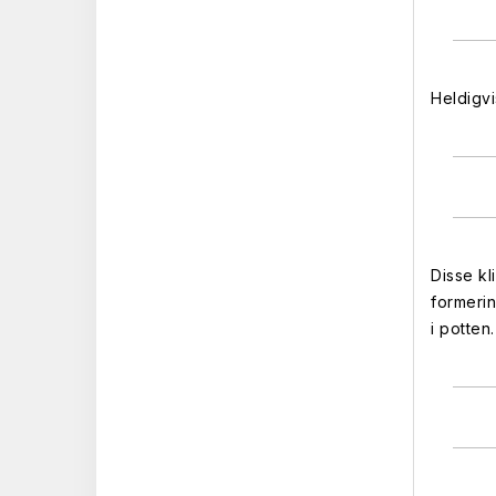
Heldigv
Disse k
formeri
i potten.