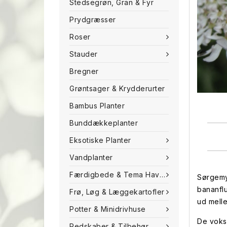
Stedsegrøn, Gran & Fyr
Prydgræsser
Roser
Stauder
Bregner
Grøntsager & Krydderurter
Bambus Planter
Bunddækkeplanter
Eksotiske Planter
Vandplanter
Færdigbede & Tema Haven
Sørgemyg
bananflu
Frø, Løg & Læggekartofler
ud mell
Potter & Minidrivhuse
De voks
Redskaber & Tilbehør