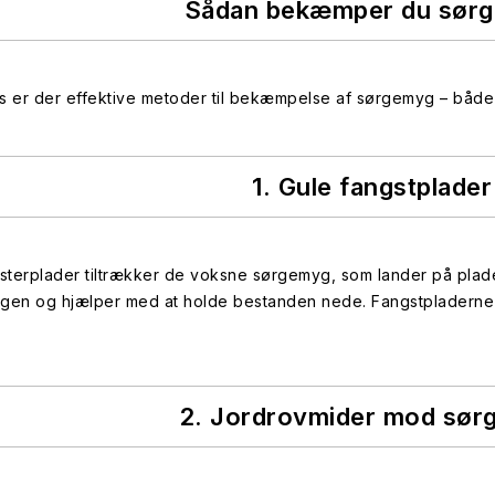
Sådan bekæmper du sør
is er der effektive metoder til bekæmpelse af sørgemyg – båd
1. Gule fangstplader
listerplader tiltrækker de voksne sørgemyg, som lander på pla
ngen og hjælper med at holde bestanden nede. Fangstpladerne e
2. Jordrovmider mod sø