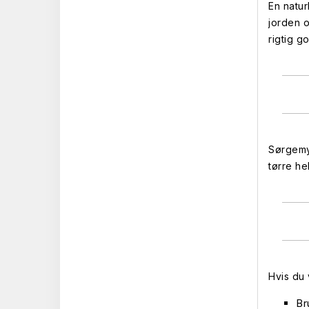
En natur
jorden o
rigtig g
Sørgemyg
tørre he
Hvis du 
Br