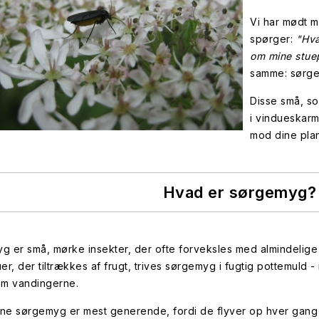
Vi har mødt m
spørger:
"Hva
om mine stue
samme: sørg
Disse små, so
i vindueskarm
mod dine plan
Hvad er sørgemyg?
 er små, mørke insekter, der ofte forveksles med almindelige 
er, der tiltrækkes af frugt, trives sørgemyg i fugtig pottemuld - i
em vandingerne.
ne sørgemyg er mest generende, fordi de flyver op hver gang 