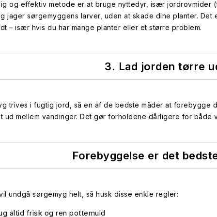
lig og effektiv metode er at bruge nyttedyr, især jordrovmider (
g jager sørgemyggens larver, uden at skade dine planter. Det 
odt – især hvis du har mange planter eller et større problem.
3. Lad jorden tørre u
 trives i fugtig jord, så en af de bedste måder at forebygge d
lt ud mellem vandinger. Det gør forholdene dårligere for både
Forebyggelse er det bedst
vil undgå sørgemyg helt, så husk disse enkle regler:
ug altid frisk og ren pottemuld