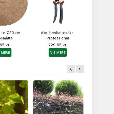
tte Ø30 cm -
Alm. beskæresaks,
Champost Jor
osmåtte
Professional
3000 Lite
95 kr.
229,95 kr.
2.700,
S MERE
VIS MERE
VIS 