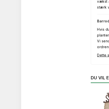
vækst 
stærk 
Barro
Hvis d
plante
Vi sen
ordren
Dette s
DU VIL