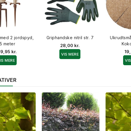
med 2 jordspyd,
Griphandske nitril str. 7
Ukrudtsmå
5 meter
Kok
28,00 kr.
39,95 kr.
19,
VIS MERE
IS MERE
VI
ATIVER