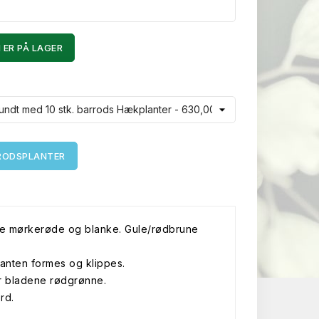
 ER PÅ LAGER
RRODSPLANTER
ere mørkerøde og blanke. Gule/rødbrune
planten formes og klippes.
ver bladene rødgrønne.
rd.