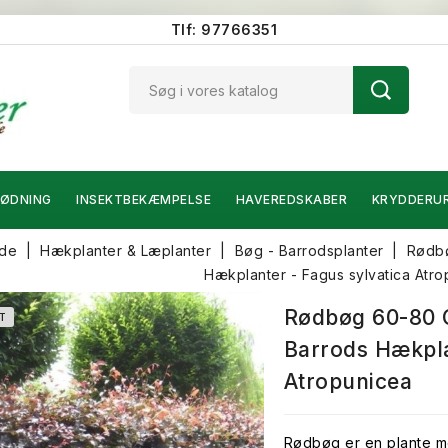
Tlf: 97766351
ØDNING
INSEKTBEKÆMPELSE
HAVEREDSKABER
KRYDDERU
ide
Hækplanter & Læplanter
Bøg - Barrodsplanter
Rødbø
Hækplanter - Fagus sylvatica Atr
Rødbøg 60-80 C
T
Barrods Hækpla
Atropunicea
Rødbøg er en plante me