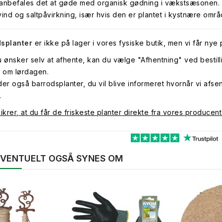
anbefales det at gøde med organisk gødning i vækstsæsonen. 
vind og saltpåvirkning, især hvis den er plantet i kystnære områ
dsplanter
er ikke på lager i vores fysiske butik, men vi får nye p
u ønsker selv at afhente, kan du vælge "Afhentning" ved bestill
r om lørdagen.
der også barrodsplanter, du vil blive informeret hvornår vi afsen
.
ikrer, at du får de friskeste planter direkte fra vores producent
 EVENTUELT OGSÅ SYNES OM