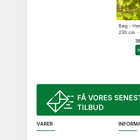
Bøg - He
230 cm. -
38
V
FÅ VORES SENES
TILBUD
VARER
INFORM