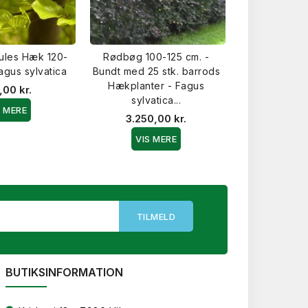
ules Hæk 120-
Rødbøg 100-125 cm. -
Bøg - Færdi
agus sylvatica
Bundt med 25 stk. barrods
- Fagus 
Hækplanter - Fagus
,00 kr.
257,0
sylvatica...
S MERE
VIS 
3.250,00 kr.
VIS MERE
BUTIKSINFORMATION