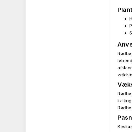
Plan
H
P
S
Anve
Rødbøg
løbend
afstan
veldræ
Væks
Rødbøg
kalkri
Rødbøg
Pasn
Beskær