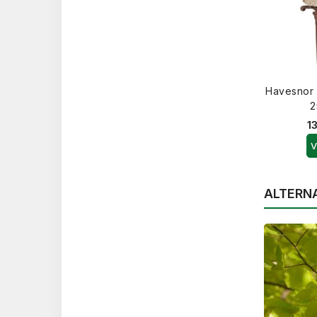
Havesnor 
2
1
V
ALTERN