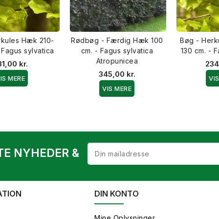
rkules Hæk 210-
Rødbøg - Færdig Hæk 100
Bøg - Herk
 Fagus sylvatica
cm. - Fagus sylvatica
130 cm. - F
Atropunicea
1,00 kr.
234
345,00 kr.
IS MERE
VI
VIS MERE
TE NYHEDER &
ATION
DIN KONTO
Mine Oplysninger