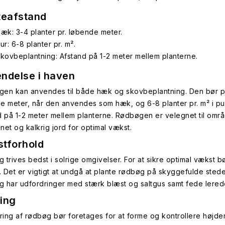
teafstand
æk: 3-4 planter pr. løbende meter.
ur: 6-8 planter pr. m².
kovbeplantning: Afstand på 1-2 meter mellem planterne.
ndelse i haven
en kan anvendes til både hæk og skovbeplantning. Den bør pla
e meter, når den anvendes som hæk, og 6-8 planter pr. m² i pu
d på 1-2 meter mellem planterne. Rødbøgen er velegnet til omr
net og kalkrig jord for optimal vækst.
tforhold
 trives bedst i solrige omgivelser. For at sikre optimal vækst 
g. Det er vigtigt at undgå at plante rødbøg på skyggefulde sted
 har udfordringer med stærk blæst og saltgus samt fede lered
ing
ing af rødbøg bør foretages for at forme og kontrollere højden