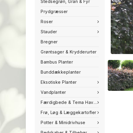
Stedsegrøn, Gran & Fyr
Prydgræsser
Roser
Stauder
Bregner
Grøntsager & Krydderurter
Bambus Planter
Bunddækkeplanter
Eksotiske Planter
Vandplanter
Færdigbede & Tema Haven
Frø, Løg & Læggekartofler
Potter & Minidrivhuse
Redskaber & Tilbehør