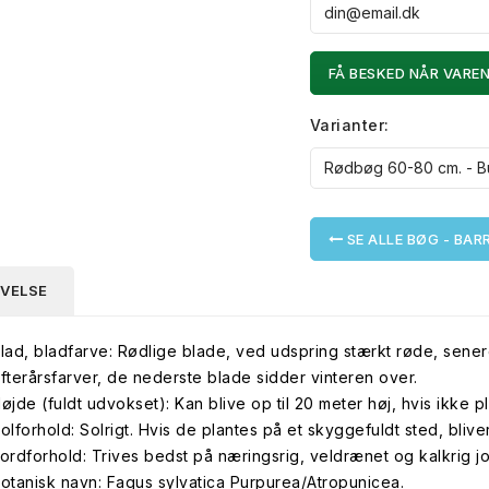
FÅ BESKED NÅR VAREN
Varianter:
SE ALLE BØG - BA
IVELSE
lad, bladfarve: Rødlige blade, ved udspring stærkt røde, sen
fterårsfarver, de nederste blade sidder vinteren over.
øjde (fuldt udvokset): Kan blive op til 20 meter høj, hvis ikke 
olforhold: Solrigt. Hvis de plantes på et skyggefuldt sted, bli
ordforhold: Trives bedst på næringsrig, veldrænet og kalkrig jo
otanisk navn: Fagus sylvatica Purpurea/Atropunicea.