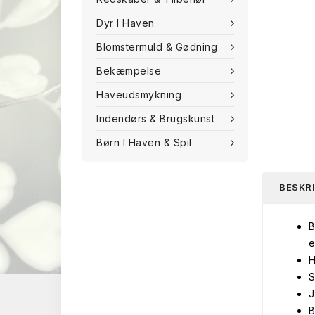
Dyr I Haven
Blomstermuld & Gødning
Bekæmpelse
Haveudsmykning
Indendørs & Brugskunst
Børn I Haven & Spil
BESKR
B
e
H
S
J
B