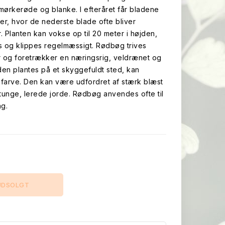
mørkerøde og blanke. I efteråret får bladene
er, hvor de nederste blade ofte bliver
 Planten kan vokse op til 20 meter i højden,
 og klippes regelmæssigt. Rødbøg trives
r og foretrækker en næringsrig, veldrænet og
den plantes på et skyggefuldt sted, kan
farve. Den kan være udfordret af stærk blæst
 tunge, lerede jorde. Rødbøg anvendes ofte til
g.
UDSOLGT