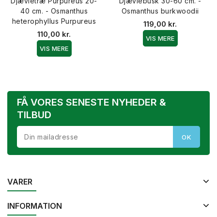
Djævletræ Purpureus 20-
Djævlebusk 30-60 cm. -
40 cm. - Osmanthus
Osmanthus burkwoodii
heterophyllus Purpureus
119,00 kr.
110,00 kr.
VIS MERE
VIS MERE
FÅ VORES SENESTE NYHEDER &
TILBUD
VARER
INFORMATION