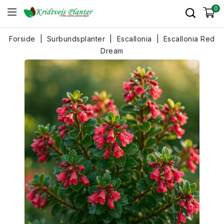
0
Forside
Surbundsplanter
Escallonia
Escallonia Red
Dream