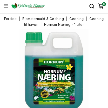
0
Forside
Blomstermuld & Gødning
Gødning
Gødning
til haven
Hornum Næring - 1 Liter