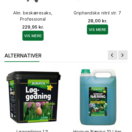
Alm. beskæresaks,
Griphandske nitril str. 7
Professional
28,00 kr.
229,95 kr.
VIS MERE
VIS MERE
ALTERNATIVER
Løggødning 1,1L
Hornum Næring 10 Liter