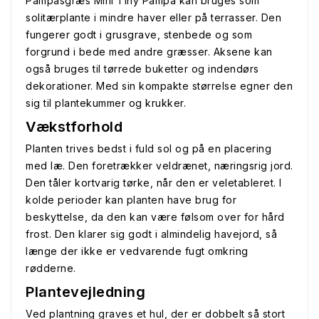
Pampasgræs Mini Tiny Pampa kan bruges som
solitærplante i mindre haver eller på terrasser. Den
fungerer godt i grusgrave, stenbede og som
forgrund i bede med andre græsser. Aksene kan
også bruges til tørrede buketter og indendørs
dekorationer. Med sin kompakte størrelse egner den
sig til plantekummer og krukker.
Vækstforhold
Planten trives bedst i fuld sol og på en placering
med læ. Den foretrækker veldrænet, næringsrig jord.
Den tåler kortvarig tørke, når den er veletableret. I
kolde perioder kan planten have brug for
beskyttelse, da den kan være følsom over for hård
frost. Den klarer sig godt i almindelig havejord, så
længe der ikke er vedvarende fugt omkring
rødderne.
Plantevejledning
Ved plantning graves et hul, der er dobbelt så stort