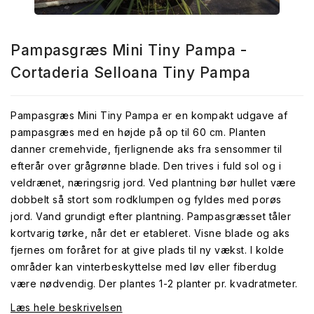
Pampasgræs Mini Tiny Pampa -
Cortaderia Selloana Tiny Pampa
Pampasgræs Mini Tiny Pampa er en kompakt udgave af
pampasgræs med en højde på op til 60 cm. Planten
danner cremehvide, fjerlignende aks fra sensommer til
efterår over grågrønne blade. Den trives i fuld sol og i
veldrænet, næringsrig jord. Ved plantning bør hullet være
dobbelt så stort som rodklumpen og fyldes med porøs
jord. Vand grundigt efter plantning. Pampasgræsset tåler
kortvarig tørke, når det er etableret. Visne blade og aks
fjernes om foråret for at give plads til ny vækst. I kolde
områder kan vinterbeskyttelse med løv eller fiberdug
være nødvendig. Der plantes 1-2 planter pr. kvadratmeter.
Læs hele beskrivelsen