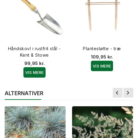
Håndskovl i rustfrit stål -
Plantestøtte - træ
Kent & Stowe
109,95 kr.
99,95 kr.
VIS MERE
VIS MERE
ALTERNATIVER