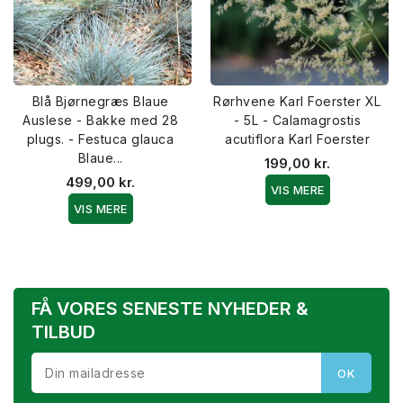
Blå Bjørnegræs Blaue
Rørhvene Karl Foerster XL
Auslese - Bakke med 28
- 5L - Calamagrostis
plugs. - Festuca glauca
acutiflora Karl Foerster
Blaue...
199,00 kr.
499,00 kr.
VIS MERE
VIS MERE
FÅ VORES SENESTE NYHEDER &
TILBUD