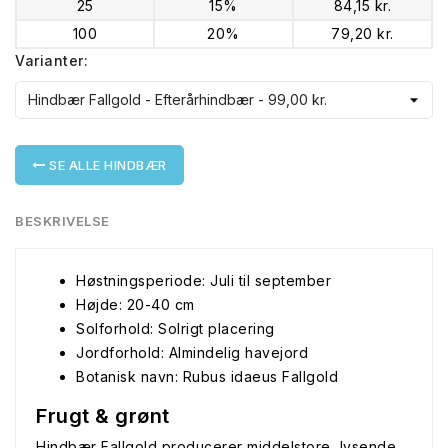
25
15%
84,15 kr.
100
20%
79,20 kr.
Varianter:
SE ALLE HINDBÆR
BESKRIVELSE
Høstningsperiode: Juli til september
Højde: 20-40 cm
Solforhold: Solrigt placering
Jordforhold: Almindelig havejord
Botanisk navn: Rubus idaeus Fallgold
Frugt & grønt
Hindbær Fallgold producerer middelstore, lysende