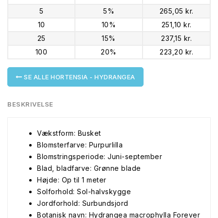
5
5%
265,05 kr.
10
10%
251,10 kr.
25
15%
237,15 kr.
100
20%
223,20 kr.
SE ALLE HORTENSIA - HYDRANGEA
BESKRIVELSE
Vækstform: Busket
Blomsterfarve: Purpurlilla
Blomstringsperiode: Juni-september
Blad, bladfarve: Grønne blade
Højde: Op til 1 meter
Solforhold: Sol-halvskygge
Jordforhold: Surbundsjord
Botanisk navn: Hydrangea macrophylla Forever