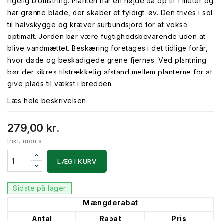
rigelig blomstring. Planten når en højde på op til 1 meter og
har grønne blade, der skaber et fyldigt løv. Den trives i sol
til halvskygge og kræver surbundsjord for at vokse
optimalt. Jorden bør være fugtighedsbevarende uden at
blive vandmættet. Beskæring foretages i det tidlige forår,
hvor døde og beskadigede grene fjernes. Ved plantning
bør der sikres tilstrækkelig afstand mellem planterne for at
give plads til vækst i bredden.
Læs hele beskrivelsen
279,00 kr.
Inkl. moms
LÆG I KURV
Sidste på lager
Mængderabat
Antal
Rabat
Pris