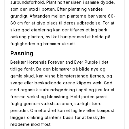
surbundsforhold. Plant hortensiaen i samme dybde,
som den stod i potten. Efter plantning vandes
grundigt. Afstanden mellem planterne bør være 60-
80 cm for at give plads til deres udbredelse. For at
sikre god etablering kan der tilføres et lag bark
omkring planten, hvilket hjælper med at holde på
fugtigheden og hæmmer ukrudt.
Pasning
Beskær Hortensia Forever and Ever Purple i det
tidlige forår. Da den blomstrer på både nye og
gamle skud, kan visne blomsterstande fjernes, og
svage eller beskadigede grene klippes væk. Gød
med organisk surbundsgødning i april og juni for at
fremme vækst og blomstring. Hold jorden jævnt
fugtig gennem vækstsæsonen, særligt i tørre
perioder. Om efteråret kan et lag løv eller kompost
lægges omkring plantens basis for at beskytte
rødderne mod frost.