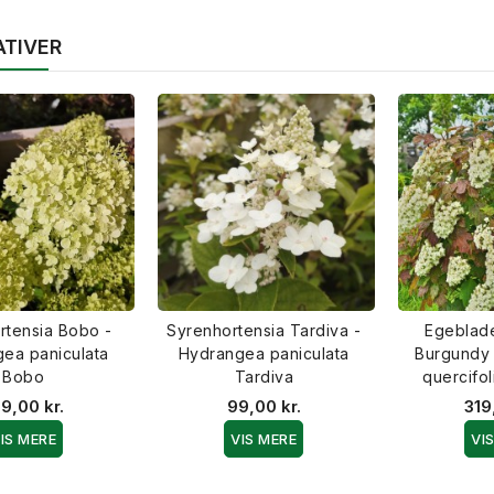
ATIVER
rtensia Bobo -
Syrenhortensia Tardiva -
Egeblade
ea paniculata
Hydrangea paniculata
Burgundy
Bobo
Tardiva
quercifo
9,00 kr.
99,00 kr.
319
IS MERE
VIS MERE
VI