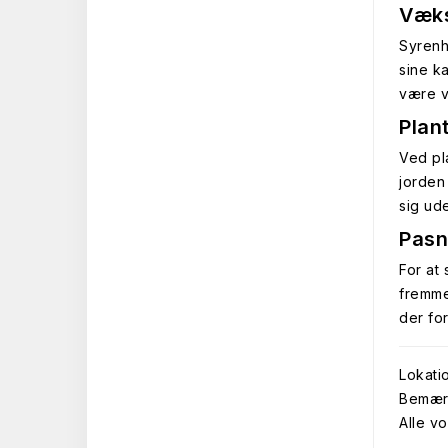
Væks
Syrenh
sine k
være v
Plan
Ved pl
jorden
sig ud
Pasn
For at
fremme
der fo
Lokatio
Bemærk 
Alle vo