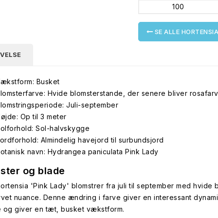
100
SE ALLE HORTENSI
IVELSE
ækstform: Busket
lomsterfarve: Hvide blomsterstande, der senere bliver rosafar
lomstringsperiode: Juli-september
øjde: Op til 3 meter
olforhold: Sol-halvskygge
ordforhold: Almindelig havejord til surbundsjord
otanisk navn: Hydrangea paniculata Pink Lady
ster og blade
rtensia 'Pink Lady' blomstrer fra juli til september med hvide b
rvet nuance. Denne ændring i farve giver en interessant dynami
 og giver en tæt, busket vækstform.