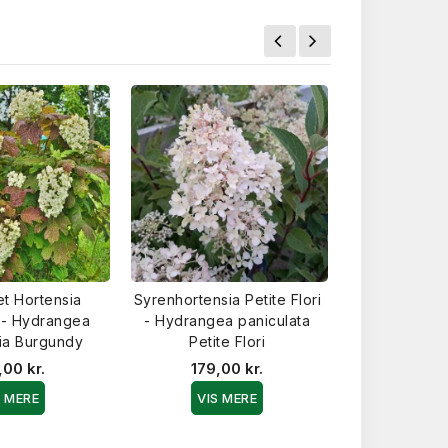
t Hortensia
Syrenhortensia Petite Flori
Japansk 
 - Hydrangea
- Hydrangea paniculata
Preziosa -
lia Burgundy
Petite Flori
serrata 
,00 kr.
179,00 kr.
149,0
S MERE
VIS MERE
VIS 