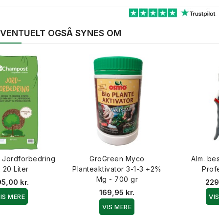
 EVENTUELT OGSÅ SYNES OM
 Jordforbedring
GroGreen Myco
Alm. be
 20 Liter
Planteaktivator 3-1-3 +2%
Prof
Mg - 700 gr
5,00 kr.
229
169,95 kr.
IS MERE
VI
VIS MERE