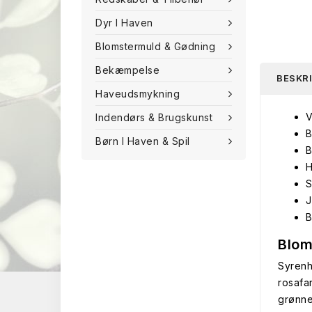
Dyr I Haven
Blomstermuld & Gødning
Bekæmpelse
BESKR
Haveudsmykning
V
Indendørs & Brugskunst
B
Børn I Haven & Spil
B
H
S
J
B
Blom
Syrenho
rosafa
grønne