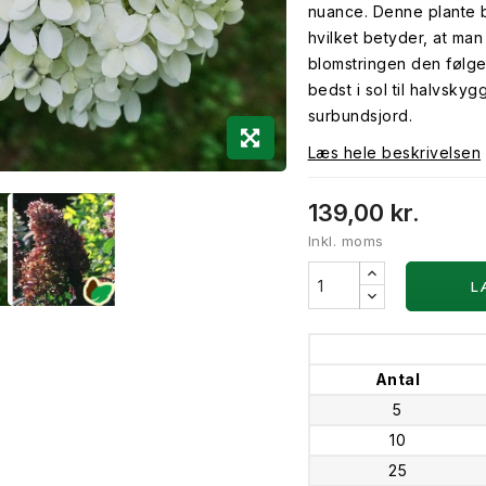
nuance. Denne plante b
hvilket betyder, at ma
blomstringen den følge
bedst i sol til halvsky
surbundsjord.
Læs hele beskrivelsen
139,00 kr.
Inkl. moms
L
Antal
5
10
25