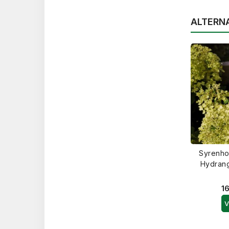
ALTERN
Syrenho
Hydrang
16
V