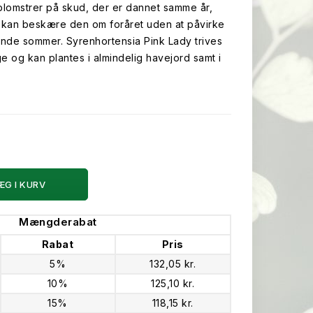
lomstrer på skud, der er dannet samme år,
n kan beskære den om foråret uden at påvirke
nde sommer. Syrenhortensia Pink Lady trives
gge og kan plantes i almindelig havejord samt i
ÆG I KURV
Mængderabat
Rabat
Pris
5%
132,05 kr.
10%
125,10 kr.
15%
118,15 kr.