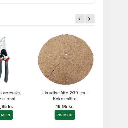
skæresaks,
Ukrudtsmåtte Ø30 cm -
essional
Kokosmåtte
,95 kr.
19,95 kr.
S MERE
VIS MERE