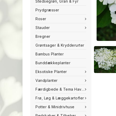
Stedsegrøn, Gran & Fyr
Prydgræsser
Roser
Stauder
Bregner
Grøntsager & Krydderurter
Bambus Planter
Bunddækkeplanter
Eksotiske Planter
Vandplanter
Færdigbede & Tema Haven
Frø, Løg & Læggekartofler
Potter & Minidrivhuse
Redskaber & Tilbehør