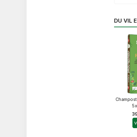
DU VIL
Champost
5x
39
V