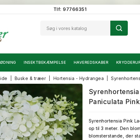
Tlf: 97766351
ØDNING
INSEKTBEKÆMPELSE
HAVEREDSKABER
KRYDDERU
side
Buske & træer
Hortensia - Hydrangea
Syrenhortens
Syrenhortensia
Paniculata Pin
Syrenhortensia Pink La
op til 3 meter. Den blom
blomsterstande, der st