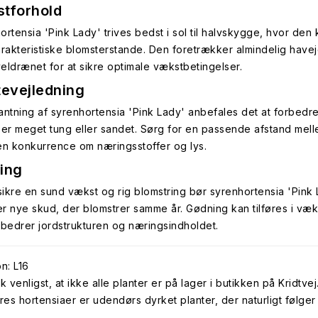
tforhold
ortensia 'Pink Lady' trives bedst i sol til halvskygge, hvor den 
arakteristiske blomsterstande. Den foretrækker almindelig havej
eldrænet for at sikre optimale vækstbetingelser.
tevejledning
antning af syrenhortensia 'Pink Lady' anbefales det at forbedre
 er meget tung eller sandet. Sørg for en passende afstand mellem
en konkurrence om næringsstoffer og lys.
ing
 sikre en sund vækst og rig blomstring bør syrenhortensia 'Pin
r nye skud, der blomstrer samme år. Gødning kan tilføres i væ
rbedrer jordstrukturen og næringsindholdet.
n: L16
venligst, at ikke alle planter er på lager i butikken på Kridtvej
res hortensiaer er udendørs dyrket planter, der naturligt følger 