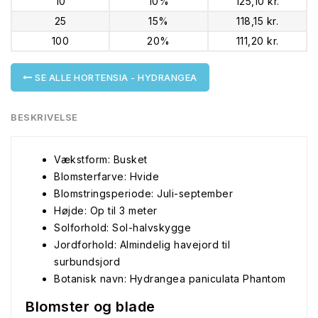
10
10%
125,10 kr.
25
15%
118,15 kr.
100
20%
111,20 kr.
SE ALLE HORTENSIA - HYDRANGEA
BESKRIVELSE
Vækstform: Busket
Blomsterfarve: Hvide
Blomstringsperiode: Juli-september
Højde: Op til 3 meter
Solforhold: Sol-halvskygge
Jordforhold: Almindelig havejord til
surbundsjord
Botanisk navn: Hydrangea paniculata Phantom
Blomster og blade