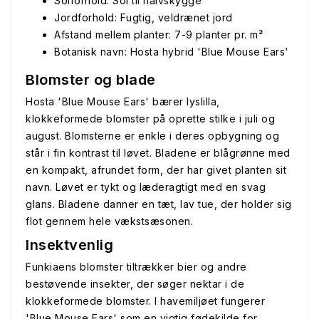
Solforhold: Sol til halvskygge
Jordforhold: Fugtig, veldrænet jord
Afstand mellem planter: 7-9 planter pr. m²
Botanisk navn: Hosta hybrid 'Blue Mouse Ears'
Blomster og blade
Hosta 'Blue Mouse Ears' bærer lyslilla,
klokkeformede blomster på oprette stilke i juli og
august. Blomsterne er enkle i deres opbygning og
står i fin kontrast til løvet. Bladene er blågrønne med
en kompakt, afrundet form, der har givet planten sit
navn. Løvet er tykt og læderagtigt med en svag
glans. Bladene danner en tæt, lav tue, der holder sig
flot gennem hele vækstsæsonen.
Insektvenlig
Funkiaens blomster tiltrækker bier og andre
bestøvende insekter, der søger nektar i de
klokkeformede blomster. I havemiljøet fungerer
'Blue Mouse Ears' som en vigtig fødekilde for