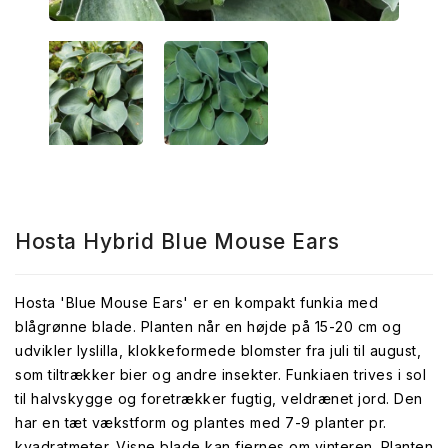
Hosta Hybrid Blue Mouse Ears
Hosta 'Blue Mouse Ears' er en kompakt funkia med
blågrønne blade. Planten når en højde på 15-20 cm og
udvikler lyslilla, klokkeformede blomster fra juli til august,
som tiltrækker bier og andre insekter. Funkiaen trives i sol
til halvskygge og foretrækker fugtig, veldrænet jord. Den
har en tæt vækstform og plantes med 7-9 planter pr.
kvadratmeter. Visne blade kan fjernes om vinteren. Planten