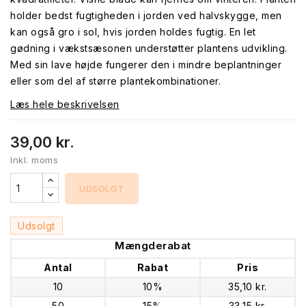
holder bedst fugtigheden i jorden ved halvskygge, men
kan også gro i sol, hvis jorden holdes fugtig. En let
gødning i vækstsæsonen understøtter plantens udvikling.
Med sin lave højde fungerer den i mindre beplantninger
eller som del af større plantekombinationer.
Læs hele beskrivelsen
39,00 kr.
Inkl. moms
UDSOLGT
Udsolgt
Mængderabat
Antal
Rabat
Pris
10
10%
35,10 kr.
50
15%
33,15 kr.