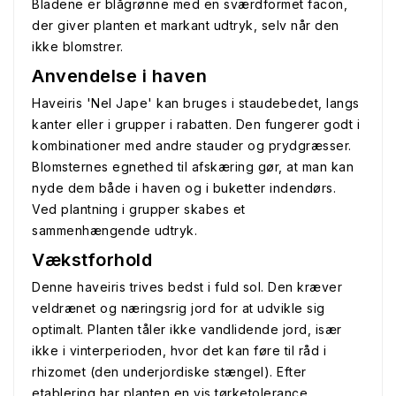
Bladene er blågrønne med en sværdformet facon,
der giver planten et markant udtryk, selv når den
ikke blomstrer.
Anvendelse i haven
Haveiris 'Nel Jape' kan bruges i staudebedet, langs
kanter eller i grupper i rabatten. Den fungerer godt i
kombinationer med andre stauder og prydgræsser.
Blomsternes egnethed til afskæring gør, at man kan
nyde dem både i haven og i buketter indendørs.
Ved plantning i grupper skabes et
sammenhængende udtryk.
Vækstforhold
Denne haveiris trives bedst i fuld sol. Den kræver
veldrænet og næringsrig jord for at udvikle sig
optimalt. Planten tåler ikke vandlidende jord, især
ikke i vinterperioden, hvor det kan føre til råd i
rhizomet (den underjordiske stængel). Efter
etablering har planten en vis tørketolerance.