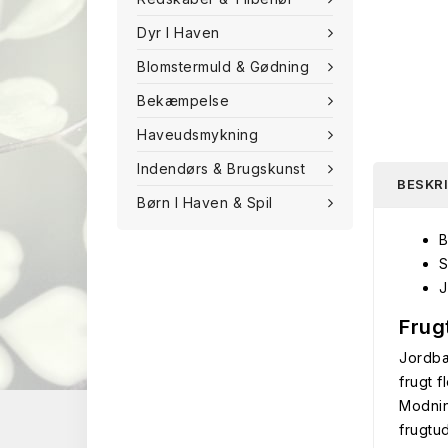
Dyr I Haven
Blomstermuld & Gødning
Bekæmpelse
Haveudsmykning
Indendørs & Brugskunst
BESKR
Børn I Haven & Spil
B
S
J
Frug
Jordbæ
frugt 
Modnin
frugtu