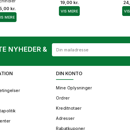
chindler
19,00 kr.
24,
5,00 kr.
VIS MERE
VI
IS MERE
TE NYHEDER &
ATION
DIN KONTO
Mine Oplysninger
etingelser
Ordrer
Kreditnotaer
apolitik
Adresser
enter
Rabatkuponer