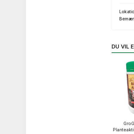
Lokati
Bemærk 
DU VIL
GroG
Planteakt