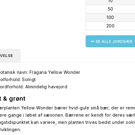
10
50
100
200
SE ALLE JORDBÆR
IVELSE
otanisk navn: Fragaria Yellow Wonder
olforhold: Solrigt
ordforhold: Almindelig havejord
t & grønt
rplanten Yellow Wonder bærer hvid-gule små bær, der er remon
flere gange i løbet af sæsonen. Bærrene er kendt for deres sær
gstidspunktet kan variere, men planten trives bedst under solri
dviklingen.