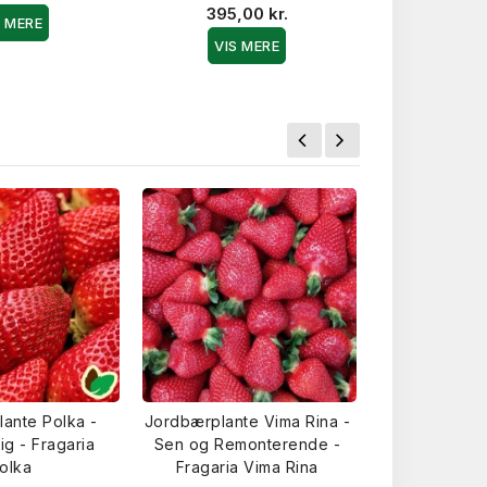
Mikro
395,00 kr.
S MERE
149,9
VIS MERE
VIS 
ante Polka -
Jordbærplante Vima Rina -
Jordbærplan
ig - Fragaria
Sen og Remonterende -
Sen - Fraga
olka
Fragaria Vima Rina
24,0