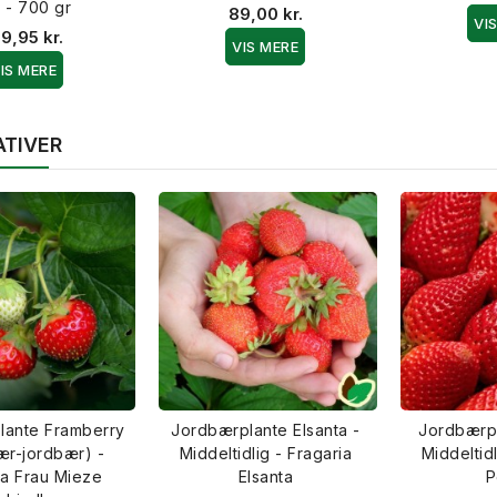
 - 700 gr
89,00 kr.
VI
9,95 kr.
VIS MERE
IS MERE
ATIVER
lante Framberry
Jordbærplante Elsanta -
Jordbærpl
ær-jordbær) -
Middeltidlig - Fragaria
Middeltidl
ia Frau Mieze
Elsanta
P