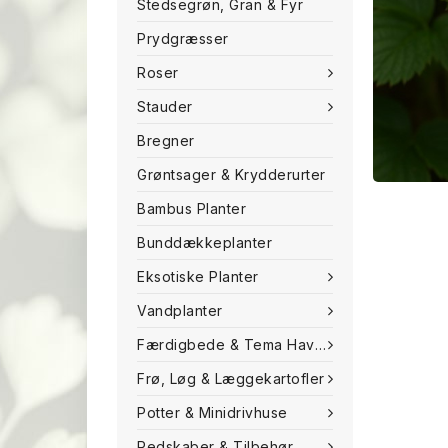
Stedsegrøn, Gran & Fyr
Prydgræsser
Roser
Stauder
Bregner
Grøntsager & Krydderurter
Bambus Planter
Bunddækkeplanter
Eksotiske Planter
Vandplanter
Færdigbede & Tema Haven
Frø, Løg & Læggekartofler
Potter & Minidrivhuse
Redskaber & Tilbehør