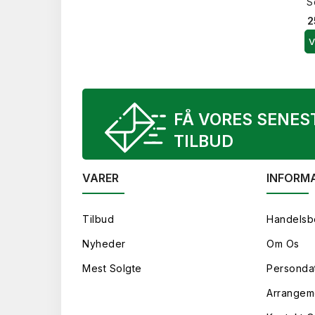
S
2
V
FÅ VORES SENES
TILBUD
VARER
INFORM
Tilbud
Handelsb
Nyheder
Om Os
Mest Solgte
Persondat
Arrangem