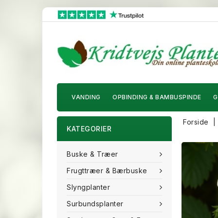
VANDING
OPBINDING & BAMBUSPINDE
G
Forside
KATEGORIER
Buske & Træer
Frugttræer & Bærbuske
Slyngplanter
Surbundsplanter