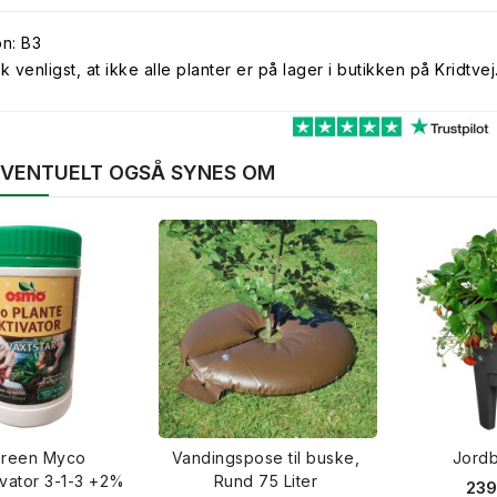
on: B3
venligst, at ikke alle planter er på lager i butikken på Kridtvej
 EVENTUELT OGSÅ SYNES OM
reen Myco
Vandingspose til buske,
Jord
ivator 3-1-3 +2%
Rund 75 Liter
239