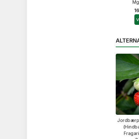
Mg
16
V
ALTERN
Jordbærp
(Hindb
Fragar