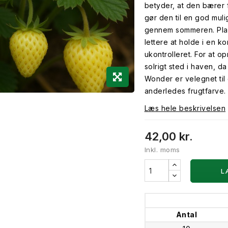
betyder, at den bærer 
gør den til en god mul
gennem sommeren. Plan
lettere at holde i en k
ukontrolleret. For at o
solrigt sted i haven, da
Wonder er velegnet til
anderledes frugtfarve.
Læs hele beskrivelsen
42,00 kr.
Inkl. moms
L
Antal