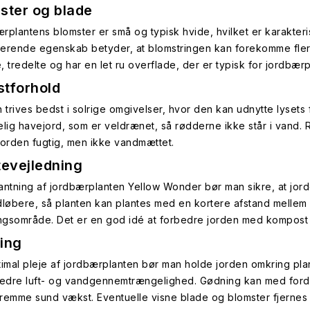
ster og blade
rplantens blomster er små og typisk hvide, hvilket er karakteri
erende egenskab betyder, at blomstringen kan forekomme fl
 tredelte og har en let ru overflade, der er typisk for jordbærp
tforhold
n trives bedst i solrige omgivelser, hvor den kan udnytte lysets
elig havejord, som er veldrænet, så rødderne ikke står i vand.
jorden fugtig, men ikke vandmættet.
tevejledning
antning af jordbærplanten Yellow Wonder bør man sikre, at jorde
dløbere, så planten kan plantes med en kortere afstand mellem
gsområde. Det er en god idé at forbedre jorden med kompost fo
ing
timal pleje af jordbærplanten bør man holde jorden omkring plan
bedre luft- og vandgennemtrængelighed. Gødning kan med forde
 fremme sund vækst. Eventuelle visne blade og blomster fjernes 