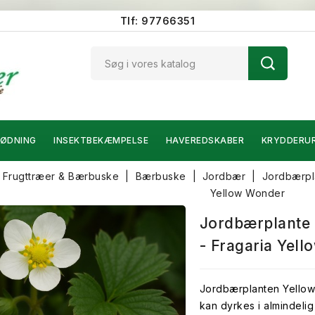
Tlf: 97766351
ØDNING
INSEKTBEKÆMPELSE
HAVEREDSKABER
KRYDDERU
Frugttræer & Bærbuske
Bærbuske
Jordbær
Jordbærpl
Yellow Wonder
Jordbærplante 
- Fragaria Yel
Jordbærplanten Yellow
kan dyrkes i almindelig