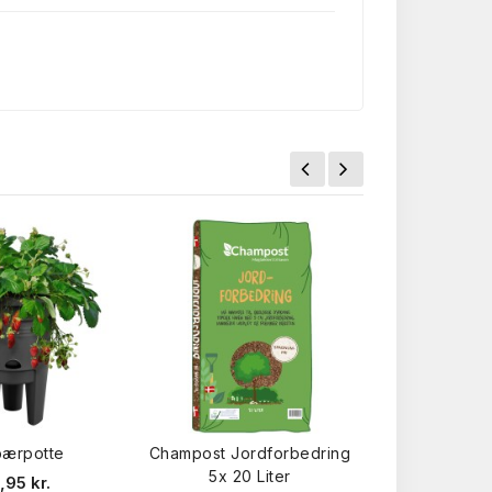
.
bærpotte
Champost Jordforbedring
HORNUM® Gø
5x 20 Liter
13-2-20
,95 kr.