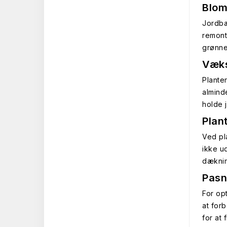
Blom
Jordbæ
remont
grønne,
Væks
Plante
almind
holde 
Plan
Ved pl
ikke u
dæknin
Pasn
For op
at for
for at