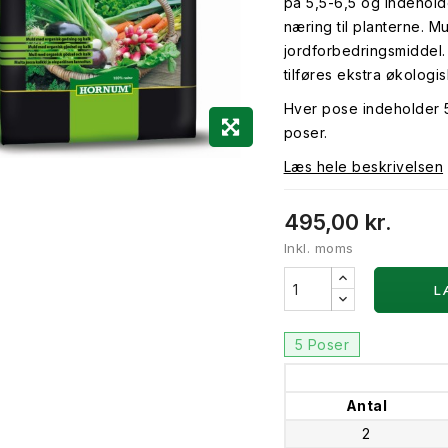
på 5,5-6,5 og indehol
næring til planterne.
jordforbedringsmiddel.
tilføres ekstra økologi
Hver pose indeholder 5
poser.
Læs hele beskrivelsen
495,00 kr.
Inkl. moms
L
5 Poser
Antal
2