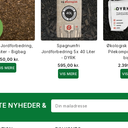
Jordforbedring,
Spagnumfri
Økologisk
iter - Bigbag
Jordforbedring 5x 40 Liter
Pilekompo
- DYRK
b
50,00 kr.
595,00 kr.
2.39
IS MERE
VIS MERE
VI
TE NYHEDER &