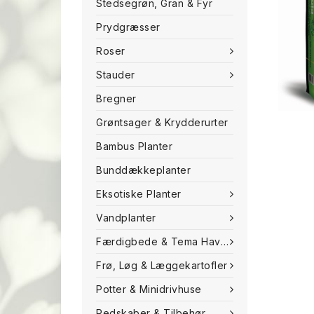
Stedsegrøn, Gran & Fyr
Prydgræsser
Roser
Stauder
Bregner
Grøntsager & Krydderurter
Bambus Planter
Bunddækkeplanter
Eksotiske Planter
Vandplanter
Færdigbede & Tema Haven
Frø, Løg & Læggekartofler
Potter & Minidrivhuse
Redskaber & Tilbehør