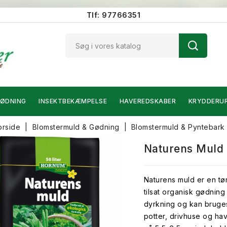
Tlf: 97766351
ØDNING
INSEKTBEKÆMPELSE
HAVEREDSKABER
KRYDDERU
orside
Blomstermuld & Gødning
Blomstermuld & Pyntebark
Naturens Muld 
Naturens muld er en tø
tilsat organisk gødning
dyrkning og kan bruges 
potter, drivhuse og ha