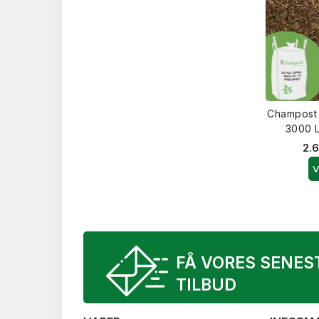
Champost 
3000 L
2.6
V
FÅ VORES SENES
TILBUD