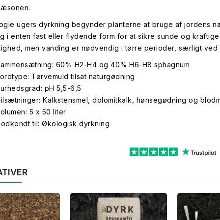
sæsonen.
nogle ugers dyrkning begynder planterne at bruge af jordens næ
g i enten fast eller flydende form for at sikre sunde og kraftige
tighed, men vanding er nødvendig i tørre perioder, særligt ved 
ammensætning: 60% H2-H4 og 40% H6-H8 sphagnum
ordtype: Tørvemuld tilsat naturgødning
urhedsgrad: pH 5,5-6,5
ilsætninger: Kalkstensmel, dolomitkalk, hønsegødning og blod
olumen: 5 x 50 liter
odkendt til: Økologisk dyrkning
ATIVER