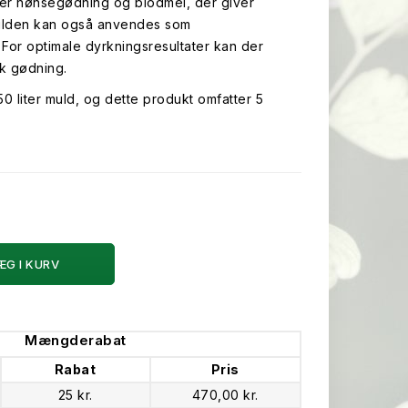
der hønsegødning og blodmel, der giver
 Mulden kan også anvendes som
 For optimale dyrkningsresultater kan der
sk gødning.
0 liter muld, og dette produkt omfatter 5
ÆG I KURV
Mængderabat
Rabat
Pris
25 kr.
470,00 kr.