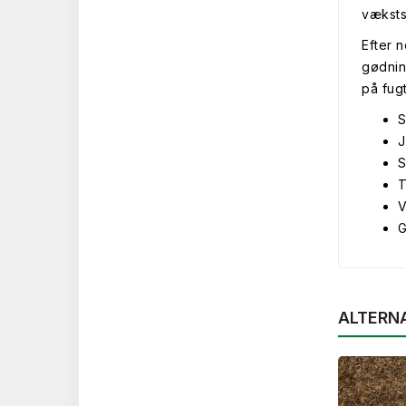
vækst
Efter 
gødnin
på fug
S
J
S
T
V
G
ALTERN