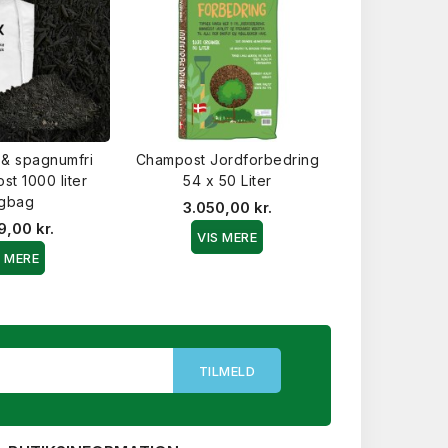
 & spagnumfri
Champost Jordforbedring
Champost Jo
st 1000 liter
54 x 50 Liter
5x 50
igbag
3.050,00 kr.
620,0
9,00 kr.
VIS MERE
VIS 
S MERE