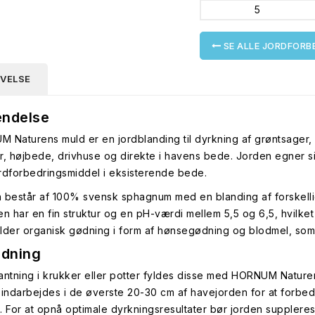
5
SE ALLE JORDFORB
IVELSE
ndelse
 Naturens muld er en jordblanding til dyrkning af grøntsager, u
r, højbede, drivhuse og direkte i havens bede. Jorden egner si
rdforbedringsmiddel i eksisterende bede.
 består af 100% svensk sphagnum med en blanding af forskel
en har en fin struktur og en pH-værdi mellem 5,5 og 6,5, hvilket
lder organisk gødning i form af hønsegødning og blodmel, som g
edning
antning i krukker eller potter fyldes disse med HORNUM Nature
 indarbejdes i de øverste 20-30 cm af havejorden for at forbed
. For at opnå optimale dyrkningsresultater bør jorden suppler