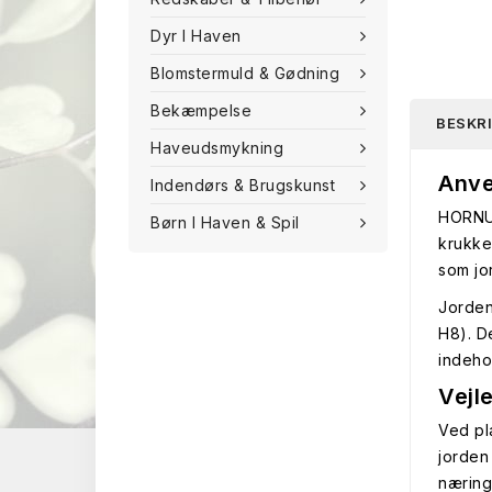
Dyr I Haven
Blomstermuld & Gødning
Bekæmpelse
BESKR
Haveudsmykning
Anve
Indendørs & Brugskunst
HORNUM
Børn I Haven & Spil
krukke
som jo
Jorden
H8). D
indeho
Vejl
Ved pl
jorden
næring