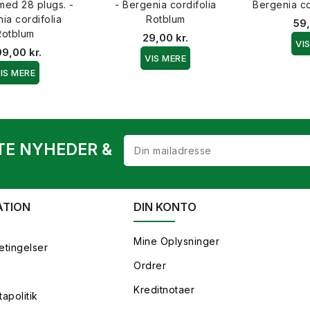
med 28 plugs. -
- Bergenia cordifolia
Bergenia co
ia cordifolia
Rotblum
59,
Rotblum
29,00 kr.
VI
9,00 kr.
VIS MERE
IS MERE
TE NYHEDER &
ATION
DIN KONTO
Mine Oplysninger
etingelser
Ordrer
Kreditnotaer
apolitik