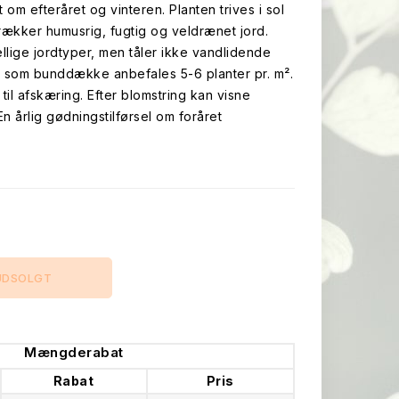
rt om efteråret og vinteren. Planten trives i sol
trækker humusrig, fugtig og veldrænet jord.
ellige jordtyper, men tåler ikke vandlidende
g som bunddække anbefales 5-6 planter pr. m².
il afskæring. Efter blomstring kan visne
En årlig gødningstilførsel om foråret
UDSOLGT
Mængderabat
Rabat
Pris