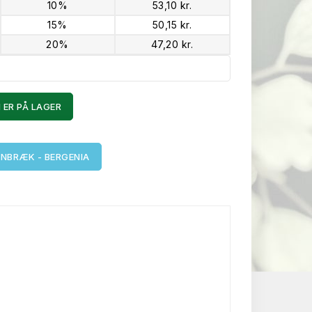
10%
53,10 kr.
15%
50,15 kr.
20%
47,20 kr.
 ER PÅ LAGER
NBRÆK - BERGENIA