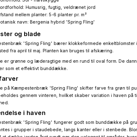
ordforhold: Humusrig, fugtig, veldrænet jord
fstand mellem planter: 5-6 planter pr. m²
otanisk navn: Bergenia hybrid 'Spring Fling'
ster og blade
tenbræk 'Spring Fling' bærer klokkeformede enkeltblomster i 
sted fra april til maj. Planten kan bruges til afskæring.
e er grønne og læderagtige med en rund til oval form. De dann
er som et effektivt bunddække.
farver
e på Kæmpestenbræk 'Spring Fling' skifter farve fra grøn til pu
beholdes gennem vinteren, hvilket skaber variation i haven på 
 ned.
ndelse i haven
tenbræk 'Spring Fling' fungerer godt som bunddække på gru
antes i grupper i staudebede, langs kanter eller i stenbede. Blo
il at dække jorden året rundt gør den velegnet til områder, hvo