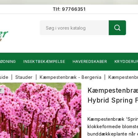
Tlf: 97766351
ØDNING
INSEKTBEKÆMPELSE
HAVEREDSKABER
KRYDDERU
side
Stauder
Kæmpestenbræk - Bergenia
Kæmpestenbræ
Kæmpestenbræk 
T
Hybrid Spring F
Kæmpestenbræk 'Spring
klokkeformede blomste
bunddækkeplante når e