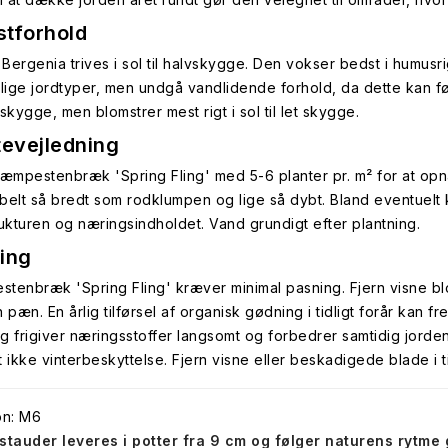
tforhold
Bergenia trives i sol til halvskygge. Den vokser bedst i humusri
llige jordtyper, men undgå vandlidende forhold, da dette kan fø
skygge, men blomstrer mest rigt i sol til let skygge.
tevejledning
Kæmpestenbræk 'Spring Fling' med 5-6 planter pr. m² for at op
belt så bredt som rodklumpen og lige så dybt. Bland eventuelt 
rukturen og næringsindholdet. Vand grundigt efter plantning.
ing
tenbræk 'Spring Fling' kræver minimal pasning. Fjern visne blom
 pæn. En årlig tilførsel af organisk gødning i tidligt forår kan
g frigiver næringsstoffer langsomt og forbedrer samtidig jorden
 ikke vinterbeskyttelse. Fjern visne eller beskadigede blade i tid
on: M6
stauder leveres i potter fra 9 cm og følger naturens rytme