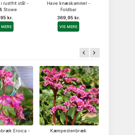
rustfrit stål -
Have knæskammel -
Håndholdt 
 & Stowe
Foldbar
Rustfr
95 kr.
369,95 kr.
119,9
S MERE
VIS MERE
VIS 
bræk Eroica -
Kæmpestenbræk
Kæmpesten