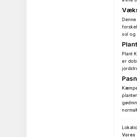
Væks
Denne 
forske
sol og 
Plan
Plant 
er dob
jordst
Pasn
Kæmpes
planten
gødnin
normalt
Lokati
Vores 