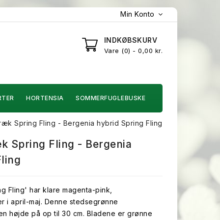
Min Konto
INDKØBSKURV
Vare
0
- 0,00 kr.
RTER
HORTENSIA
SOMMERFUGLEBUSKE
k Spring Fling - Bergenia hybrid Spring Fling
Spring Fling - Bergenia
ling
 Fling' har klare magenta-pink,
r i april-maj. Denne stedsegrønne
n højde på op til 30 cm. Bladene er grønne