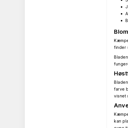
J
A
B
Blom
Kæmpes
finder 
Bladen
funger
Høst
Bladen
farve 
visnet
Anve
Kæmpes
kan pl
evne t