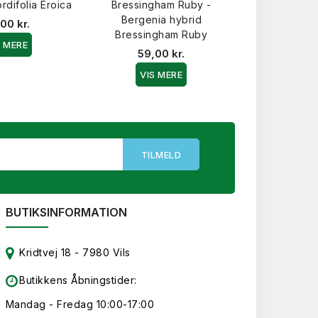
rdifolia Eroica
Bressingham Ruby -
Doll - Berg
Bergenia hybrid
Baby
00 kr.
Bressingham Ruby
55,0
S MERE
59,00 kr.
VIS 
VIS MERE
BUTIKSINFORMATION
Kridtvej 18 - 7980 Vils
Butikkens Åbningstider:
Mandag - Fredag 10:00-17:00