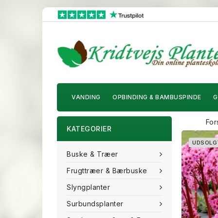
VANDING
OPBINDING & BAMBUSPINDE
G
For
KATEGORIER
UDSOLG
Buske & Træer
Frugttræer & Bærbuske
Slyngplanter
Surbundsplanter