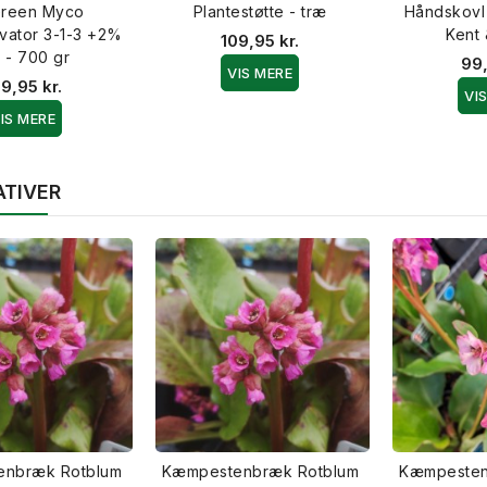
reen Myco
Plantestøtte - træ
Håndskovl i 
ivator 3-1-3 +2%
Kent
109,95 kr.
 - 700 gr
99,
VIS MERE
9,95 kr.
VI
IS MERE
ATIVER
nbræk Rotblum
Kæmpestenbræk Rotblum
Kæmpesten