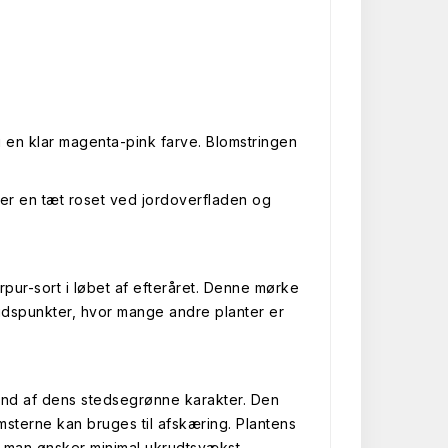
en klar magenta-pink farve. Blomstringen
er en tæt roset ved jordoverfladen og
rpur-sort i løbet af efteråret. Denne mørke
tidspunkter, hvor mange andre planter er
nd af dens stedsegrønne karakter. Den
msterne kan bruges til afskæring. Plantens
r man ønsker minimal ukrudtsvækst.