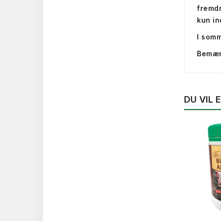
fremdr
kun in
I somm
Bemærk
DU VIL