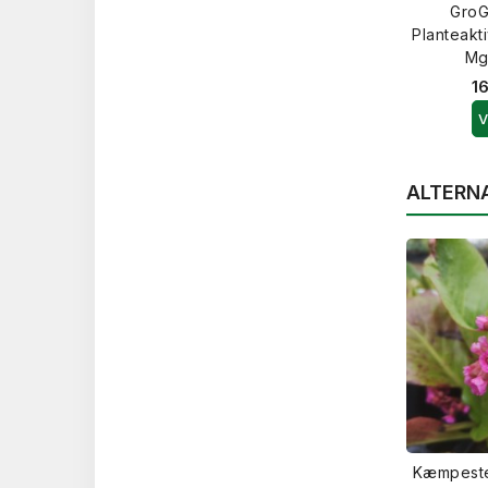
GroG
Planteakt
Mg
16
V
ALTERN
Kæmpeste