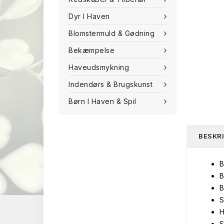
Dyr I Haven
Blomstermuld & Gødning
Bekæmpelse
Haveudsmykning
Indendørs & Brugskunst
Børn I Haven & Spil
BESKR
B
B
B
S
H
S