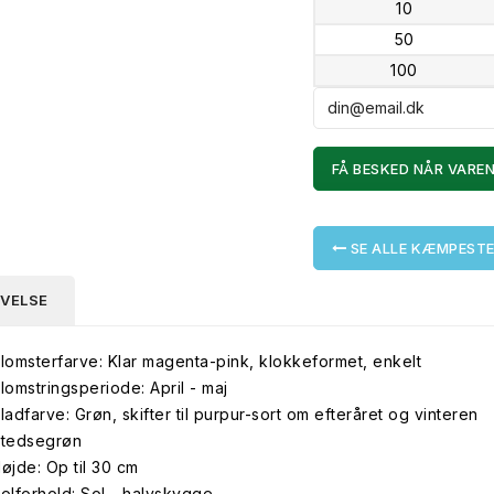
10
50
100
FÅ BESKED NÅR VAREN
SE ALLE KÆMPESTE
IVELSE
lomsterfarve: Klar magenta-pink, klokkeformet, enkelt
lomstringsperiode: April - maj
ladfarve: Grøn, skifter til purpur-sort om efteråret og vinteren
tedsegrøn
øjde: Op til 30 cm
olforhold: Sol - halvskygge