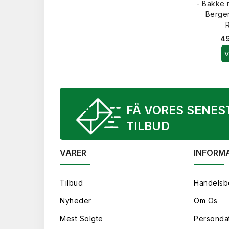
- Bakke 
Bergen
49
V
FÅ VORES SENES
TILBUD
VARER
INFORM
Tilbud
Handelsb
Nyheder
Om Os
Mest Solgte
Persondat