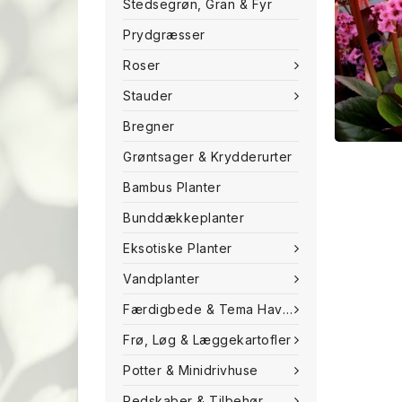
Stedsegrøn, Gran & Fyr
Prydgræsser
Roser
Stauder
Bregner
Grøntsager & Krydderurter
Bambus Planter
Bunddækkeplanter
Eksotiske Planter
Vandplanter
Færdigbede & Tema Haven
Frø, Løg & Læggekartofler
Potter & Minidrivhuse
Redskaber & Tilbehør