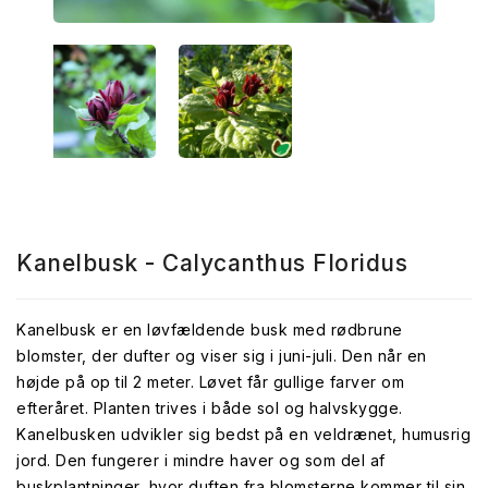
Kanelbusk - Calycanthus Floridus
Kanelbusk er en løvfældende busk med rødbrune
blomster, der dufter og viser sig i juni-juli. Den når en
højde på op til 2 meter. Løvet får gullige farver om
efteråret. Planten trives i både sol og halvskygge.
Kanelbusken udvikler sig bedst på en veldrænet, humusrig
jord. Den fungerer i mindre haver og som del af
buskplantninger, hvor duften fra blomsterne kommer til sin