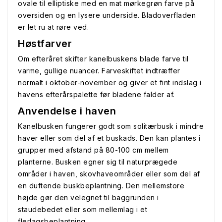
ovale til elliptiske med en mat mørkegrøn farve på
oversiden og en lysere underside. Bladoverfladen
er let ru at røre ved.
Høstfarver
Om efteråret skifter kanelbuskens blade farve til
varme, gullige nuancer. Farveskiftet indtræffer
normalt i oktober-november og giver et fint indslag i
havens efterårspalette før bladene falder af.
Anvendelse i haven
Kanelbusken fungerer godt som solitærbusk i mindre
haver eller som del af et buskads. Den kan plantes i
grupper med afstand på 80-100 cm mellem
planterne. Busken egner sig til naturprægede
områder i haven, skovhaveområder eller som del af
en duftende buskbeplantning. Den mellemstore
højde gør den velegnet til baggrunden i
staudebedet eller som mellemlag i et
flerlagsbeplantning.