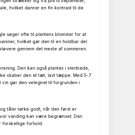
gen strækker sig fra juni til september,
e, hvilket danner en fin kontrast til de
e søger ofte til plantens blomster for at
aniner, hvilket gør den til en holdbar del
bestøvere gennem det meste af sommeren.
ænsning. Den kan også plantes i stenbede,
ke skaber den et tæt, lavt tæppe. Med 5-7
 cm gør den velegnet til forgrunden i
 og tåler tørke godt, når den først er
r, hvor vanding kan være begrænset. Den
 forskellige forhold.