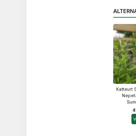
ALTERN
Katteurt
Nepeta
Sum
4
V