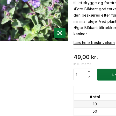
til let skygge og foret
Ægte Blåkant god tørke
den beskæres efter før
minimal pleje. Ved plan
Ægte Blåkant tiltrække
kaniner.
Læs hele beskrivelsen
49,00 kr.
Inkl. moms
L
Antal
10
50