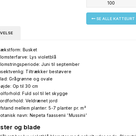
100
SE ALLE KATTEURT 
IVELSE
ækstform: Busket
lomsterfarve: Lys violetblå
lomstringsperiode: Juni til september
nsektvenlig: Tiltrækker bestøvere
lad: Grågrønne og ovale
øjde: Op til 30 cm
olforhold: Fuld sol til let skygge
ordforhold: Veldrænet jord
fstand mellem planter: 5-7 planter pr. m²
otanisk navn: Nepeta faassenii 'Mussinii'
ster og blade