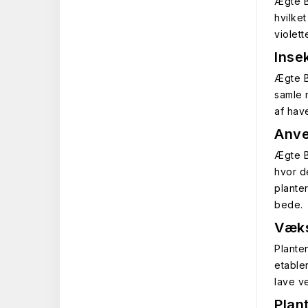
Ægte B
hvilke
violett
Inse
Ægte B
samle 
af hav
Anve
Ægte B
hvor d
plante
bede.
Væks
Planten
etable
lave v
Plan