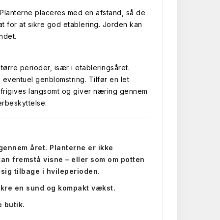
. Planterne placeres med en afstand, så de
at for at sikre god etablering. Jorden kan
ndet.
ørre perioder, især i etableringsåret.
eventuel genblomstring. Tilfør en let
n frigives langsomt og giver næring gennem
erbeskyttelse.
 gennem året. Planterne er ikke
r kan fremstå visne – eller som om potten
sig tilbage i hvileperioden.
sikre en sund og kompakt vækst.
 butik.