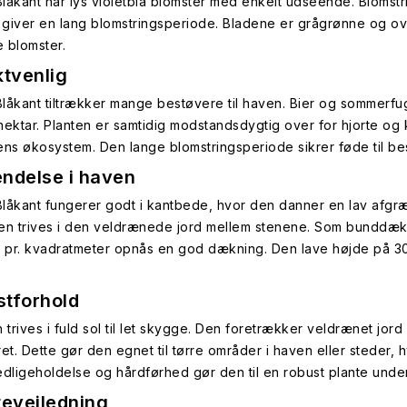
låkant har lys violetblå blomster med enkelt udseende. Blomstrin
t giver en lang blomstringsperiode. Bladene er grågrønne og oval
e blomster.
ktvenlig
låkant tiltrækker mange bestøvere til haven. Bier og sommerfugl
nektar. Planten er samtidig modstandsdygtig over for hjorte og k
ens økosystem. Den lange blomstringsperiode sikrer føde til 
ndelse i haven
låkant fungerer godt i kantbede, hvor den danner en lav afgr
en trives i den veldrænede jord mellem stenene. Som bunddæk
r pr. kvadratmeter opnås en god dækning. Den lave højde på 30
tforhold
 trives i fuld sol til let skygge. Den foretrækker veldrænet jord
ret. Dette gør den egnet til tørre områder i haven eller stede
edligeholdelse og hårdførhed gør den til en robust plante under
tevejledning