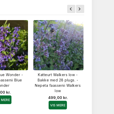
Blue Wonder -
Katteurt Walkers low -
Storblomstre
assenii Blue
Bakke med 28 plugs. -
Nepeta 
onder
Nepeta faassenii Walkers
39,0
low
00 kr.
VIS 
499,00 kr.
S MERE
VIS MERE