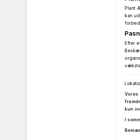
Plant 
kan ud
forbed
Pasn
Efter 
Beskær
organi
væksts
Lokati
Vores 
fremdr
kun in
I somm
Bemærk