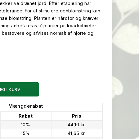
rækker veldrænet jord. Efter etablering har
tolerance. For at stimulere genblomstring kan
ste blomstring. Planten er hårdfør og kræver
tning anbefales 5-7 planter pr. kvadratmeter.
r bestøvere og afvises normalt af hjorte og
ÆG I KURV
Mængderabat
Rabat
Pris
10%
44,10 kr.
15%
41,65 kr.