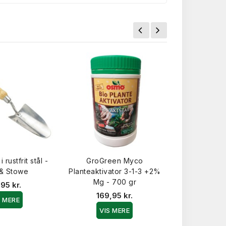
rustfrit stål -
GroGreen Myco
Griphandske 
 & Stowe
Planteaktivator 3-1-3 +2%
28,0
Mg - 700 gr
95 kr.
VIS 
169,95 kr.
S MERE
VIS MERE