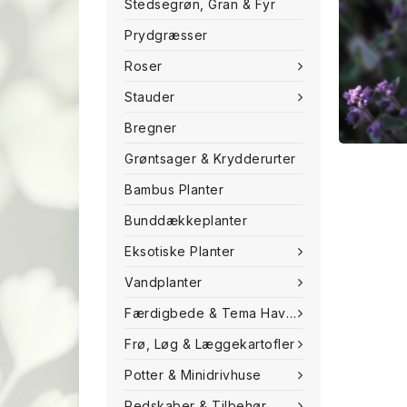
Stedsegrøn, Gran & Fyr
Prydgræsser
Roser
Stauder
Bregner
Grøntsager & Krydderurter
Bambus Planter
Bunddækkeplanter
Eksotiske Planter
Vandplanter
Færdigbede & Tema Haven
Frø, Løg & Læggekartofler
Potter & Minidrivhuse
Redskaber & Tilbehør