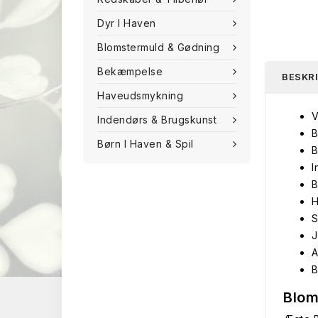
Dyr I Haven
Blomstermuld & Gødning
Bekæmpelse
BESKR
Haveudsmykning
V
Indendørs & Brugskunst
B
Børn I Haven & Spil
B
I
B
H
S
J
A
B
Blom