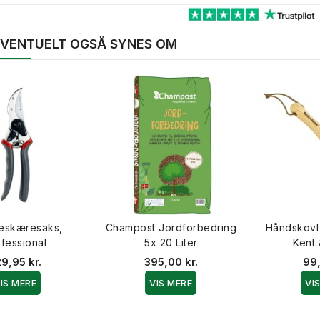
 EVENTUELT OGSÅ SYNES OM
beskæresaks,
Champost Jordforbedring
Håndskovl i 
fessional
5x 20 Liter
Kent
9,95 kr.
395,00 kr.
99,
IS MERE
VIS MERE
VI