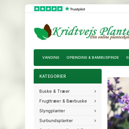
VANDING
OPBINDING & BAMBUSPINDE
G
KATEGORIER
Buske & Træer
Frugttræer & Bærbuske
Slyngplanter
Surbundsplanter