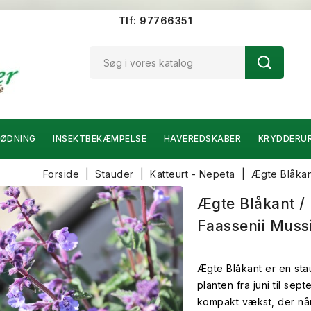
Tlf: 97766351
ØDNING
INSEKTBEKÆMPELSE
HAVEREDSKABER
KRYDDERU
Forside
Stauder
Katteurt - Nepeta
Ægte Blåkant
Ægte Blåkant / 
Faassenii Mussi
Ægte Blåkant er en sta
planten fra juni til se
kompakt vækst, der når o