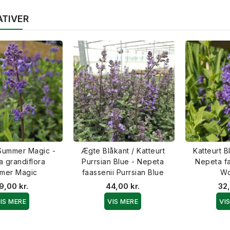
ATIVER
 Summer Magic -
Ægte Blåkant / Katteurt
Katteurt 
 grandiflora
Purrsian Blue - Nepeta
Nepeta fa
mer Magic
faassenii Purrsian Blue
W
9,00 kr.
44,00 kr.
32,
IS MERE
VIS MERE
VI