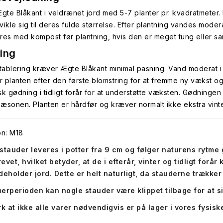
Ægte Blåkant i veldrænet jord med 5-7 planter pr. kvadratmeter
vikle sig til deres fulde størrelse. Efter plantning vandes moder
res med kompost før plantning, hvis den er meget tung eller sa
ing
etablering kræver Ægte Blåkant minimal pasning. Vand moderat i t
 planten efter den første blomstring for at fremme ny vækst og 
sk gødning i tidligt forår for at understøtte væksten. Gødninge
æsonen. Planten er hårdfør og kræver normalt ikke ekstra vint
on: M18
stauder leveres i potter fra 9 cm og følger naturens rytme
evet, hvilket betyder, at de i efterår, vinter og tidligt forå
deholder jord. Dette er helt naturligt, da stauderne trækker 
erperioden kan nogle stauder være klippet tilbage for at 
 at ikke alle varer nødvendigvis er på lager i vores fysiske