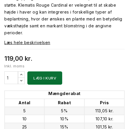
støtte. Klematis Rouge Cardinal er velegnet til at skabe
højde i haver og kan integreres i forskellige typer af
beplantning, hvor der ønskes en plante med en betydelig
væksthøjde samt en markant blomstring i de angivne
perioder.
Læs hele beskrivelsen
119,00 kr.
Inkl. moms
LÆG I KURV
Mængderabat
Antal
Rabat
Pris
5
5%
113,05 kr.
10
10%
107,10 kr.
25
15%
101,15 kr.