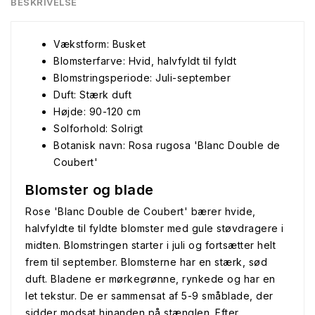
BESKRIVELSE
Vækstform: Busket
Blomsterfarve: Hvid, halvfyldt til fyldt
Blomstringsperiode: Juli-september
Duft: Stærk duft
Højde: 90-120 cm
Solforhold: Solrigt
Botanisk navn: Rosa rugosa 'Blanc Double de
Coubert'
Blomster og blade
Rose 'Blanc Double de Coubert' bærer hvide,
halvfyldte til fyldte blomster med gule støvdragere i
midten. Blomstringen starter i juli og fortsætter helt
frem til september. Blomsterne har en stærk, sød
duft. Bladene er mørkegrønne, rynkede og har en
let tekstur. De er sammensat af 5-9 småblade, der
sidder modsat hinanden på stænglen. Efter