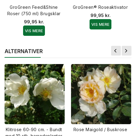
GroGreen Feed&Shine
GroGreen® Roseaktivator
Roser (750 ml) Brugsklar
99,95 kr.
99,95 kr.
VIS MERE
VIS MERE
ALTERNATIVER
Klitrose 60-90 cm. - Bundt
Rose Maigold / Buskrose
med 10 stk. barrodsplanter