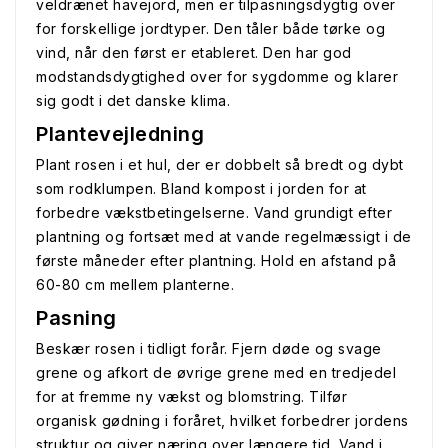
veldrænet havejord, men er tilpasningsdygtig over
for forskellige jordtyper. Den tåler både tørke og
vind, når den først er etableret. Den har god
modstandsdygtighed over for sygdomme og klarer
sig godt i det danske klima.
Plantevejledning
Plant rosen i et hul, der er dobbelt så bredt og dybt
som rodklumpen. Bland kompost i jorden for at
forbedre vækstbetingelserne. Vand grundigt efter
plantning og fortsæt med at vande regelmæssigt i de
første måneder efter plantning. Hold en afstand på
60-80 cm mellem planterne.
Pasning
Beskær rosen i tidligt forår. Fjern døde og svage
grene og afkort de øvrige grene med en tredjedel
for at fremme ny vækst og blomstring. Tilfør
organisk gødning i foråret, hvilket forbedrer jordens
struktur og giver næring over længere tid. Vand i