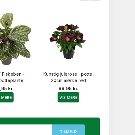
-15%
/ Fiskeben -
Kunstig julerose i potte,
Kunstig nerie
potteplante
20cm mørke rød
1.200,00 kr.
,95 kr.
99,95 kr.
VIS 
S MERE
VIS MERE