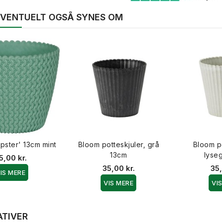
 EVENTUELT OGSÅ SYNES OM
ipster' 13cm mint
Bloom potteskjuler, grå
Bloom po
13cm
lyse
5,00 kr.
35,00 kr.
35,
IS MERE
VIS MERE
VI
ATIVER