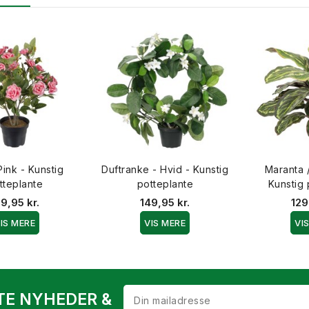
Pink - Kunstig
Duftranke - Hvid - Kunstig
Maranta 
tteplante
potteplante
Kunstig 
29,95 kr.
149,95 kr.
129
IS MERE
VIS MERE
VI
TE NYHEDER &