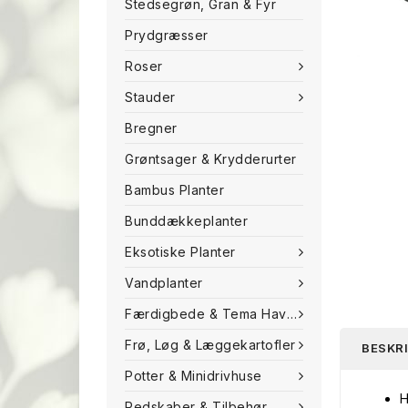
Stedsegrøn, Gran & Fyr
Prydgræsser
Roser
Stauder
Bregner
Grøntsager & Krydderurter
Bambus Planter
Bunddækkeplanter
Eksotiske Planter
Vandplanter
Færdigbede & Tema Haven
Frø, Løg & Læggekartofler
BESKR
Potter & Minidrivhuse
H
Redskaber & Tilbehør