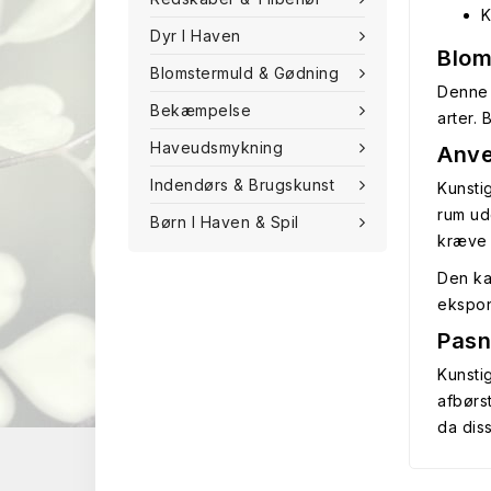
K
Dyr I Haven
Blom
Blomstermuld & Gødning
Denne 
Bekæmpelse
arter.
Haveudsmykning
Anve
Indendørs & Brugskunst
Kunsti
rum ud
Børn I Haven & Spil
kræve 
Den ka
ekspon
Pasn
Kunsti
afbørs
da dis