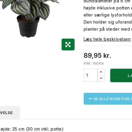
bunddiameter på 6 cm 
højde inklusive potten
eller særlige lysforhol
Den holder sig uforandr
planter på steder med
Læs hele beskrivelsen
89,95 kr.
Inkl. moms
L
SE ALLE KUNSTIGE
IVELSE
øjde: 25 cm (30 cm inkl. potte)