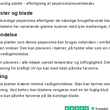
unstig plante - efterligning af peperomia/musehaleaks
ster og blade
kunstige peperomia efterligner de naturlige brogetfarvede bl
 Bladene har varierende grønne nuancer med lyse markeringer, hvi
ndelse
ge planter som denne peperomia kan bruges indendørs i områder 
en vinduer. Den kan placeres i hjørner, på hylder eller som en 
vedligeholdelse.
n placeres i alle miljøer uanset temperatur og luftfugtighed. Den
ering for kraftigt UV-lys kan med tiden påvirke farverne.
ing
ge planter kræver minimal vedligeholdelse. Støv kan fjernes med
tning. Ved behov kan bladene rengøres med en let fugtig klud.
se kan påvirke farverne på de kunstige blade.