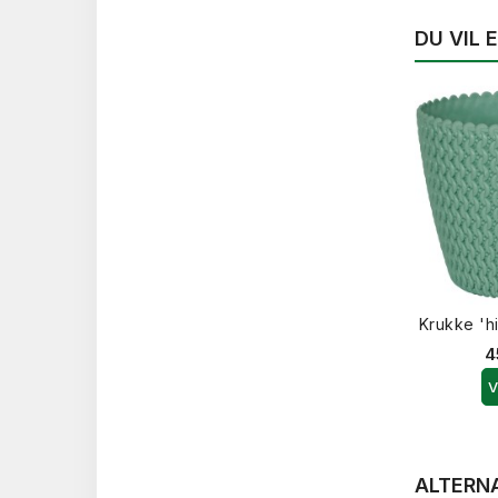
DU VIL
Krukke 'h
4
V
ALTERN