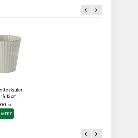
tteskjuler,
grå 13cm
00 kr.
S MERE