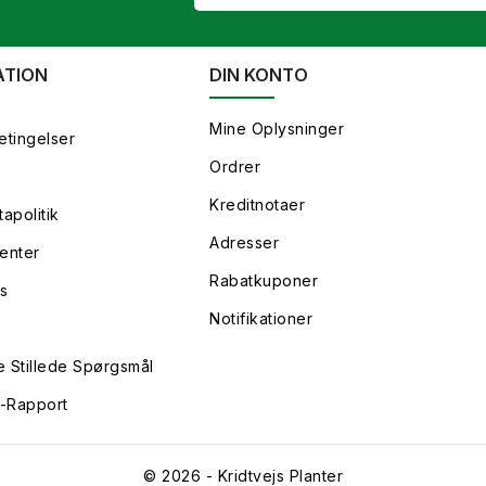
ATION
DIN KONTO
Mine Oplysninger
etingelser
Ordrer
Kreditnotaer
apolitik
Adresser
enter
Rabatkuponer
s
Notifikationer
e Stillede Spørgsmål
y-Rapport
© 2026 - Kridtvejs Planter