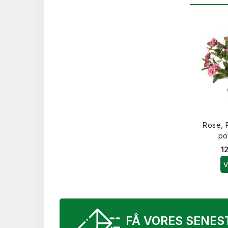
Rose, 
po
1
V
FÅ VORES SENES