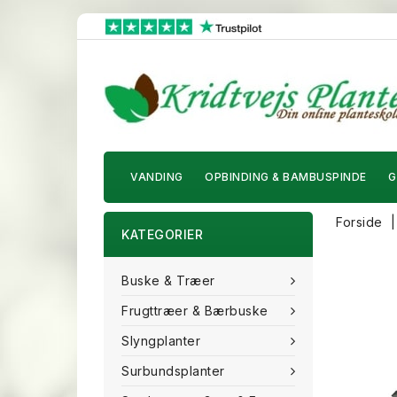
VANDING
OPBINDING & BAMBUSPINDE
G
Forside
KATEGORIER
Buske & Træer
Frugttræer & Bærbuske
Slyngplanter
Surbundsplanter