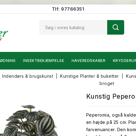
Tlf: 97766351
ØDNING
INSEKTBEKÆMPELSE
HAVEREDSKABER
KRYDDERU
Indendørs & brugskunst
Kunstige Planter & buketter
Kuns
broget
Kunstig Pepero
Peperomia, også kalde
en højde på 25 cm. Pla
farvenuancer. Den kom