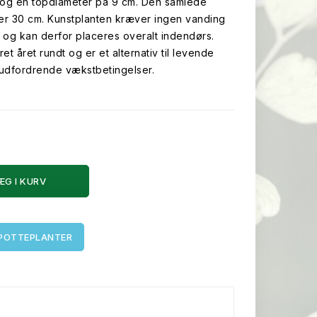
og en topdiameter på 9 cm. Den samlede
 er 30 cm. Kunstplanten kræver ingen vanding
d og kan derfor placeres overalt indendørs.
et året rundt og er et alternativ til levende
 udfordrende vækstbetingelser.
ÆG I KURV
 POTTEPLANTER