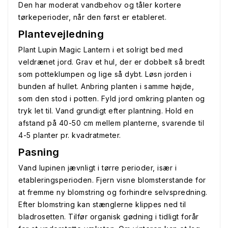
Den har moderat vandbehov og tåler kortere
tørkeperioder, når den først er etableret.
Plantevejledning
Plant Lupin Magic Lantern i et solrigt bed med
veldrænet jord. Grav et hul, der er dobbelt så bredt
som potteklumpen og lige så dybt. Løsn jorden i
bunden af hullet. Anbring planten i samme højde,
som den stod i potten. Fyld jord omkring planten og
tryk let til. Vand grundigt efter plantning. Hold en
afstand på 40-50 cm mellem planterne, svarende til
4-5 planter pr. kvadratmeter.
Pasning
Vand lupinen jævnligt i tørre perioder, især i
etableringsperioden. Fjern visne blomsterstande for
at fremme ny blomstring og forhindre selvspredning.
Efter blomstring kan stænglerne klippes ned til
bladrosetten. Tilfør organisk gødning i tidligt forår