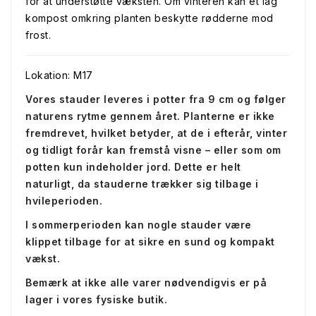
for at understøtte væksten. Om vinteren kan et lag
kompost omkring planten beskytte rødderne mod
frost.
Lokation: M17
Vores stauder leveres i potter fra 9 cm og følger
naturens rytme gennem året. Planterne er ikke
fremdrevet, hvilket betyder, at de i efterår, vinter
og tidligt forår kan fremstå visne – eller som om
potten kun indeholder jord. Dette er helt
naturligt, da stauderne trækker sig tilbage i
hvileperioden.
I sommerperioden kan nogle stauder være
klippet tilbage for at sikre en sund og kompakt
vækst.
Bemærk at ikke alle varer nødvendigvis er på
lager i vores fysiske butik.