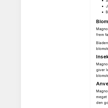
S
J
B
Blom
Magnol
frem f
Bladen
blomst
Inse
Magnol
giver l
blomst
Anve
Magnol
meget 
den go