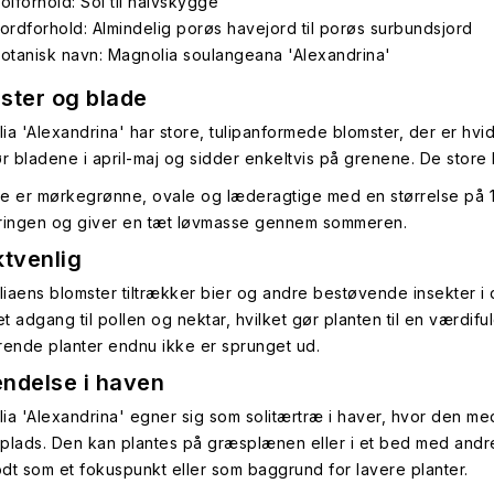
olforhold: Sol til halvskygge
ordforhold: Almindelig porøs havejord til porøs surbundsjord
otanisk navn: Magnolia soulangeana 'Alexandrina'
ster og blade
ia 'Alexandrina' har store, tulipanformede blomster, der er h
ør bladene i april-maj og sidder enkeltvis på grenene. De store b
e er mørkegrønne, ovale og læderagtige med en størrelse på 10
ringen og giver en tæt løvmasse gennem sommeren.
ktvenlig
iaens blomster tiltrækker bier og andre bestøvende insekter i d
et adgang til pollen og nektar, hvilket gør planten til en værdif
rende planter endnu ikke er sprunget ud.
ndelse i haven
ia 'Alexandrina' egner sig som solitærtræ i haver, hvor den m
plads. Den kan plantes på græsplænen eller i et bed med andre
dt som et fokuspunkt eller som baggrund for lavere planter.