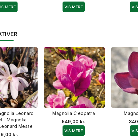
IS MERE
VIS MERE
VI
ATIVER
agnolia Leonard
Magnolia Cleopatra
Magno
l - Magnolia
549,00 kr.
340
 Leonard Messel
VIS MERE
VI
9,00 kr.