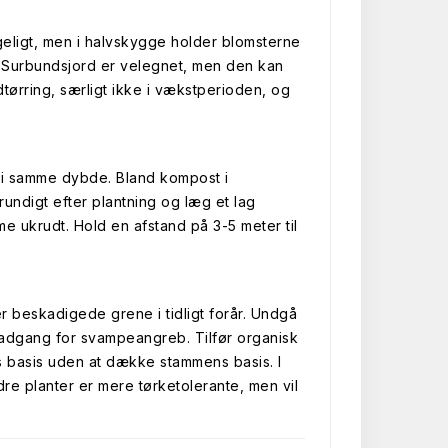
rigeligt, men i halvskygge holder blomsterne
 Surbundsjord er velegnet, men den kan
dtørring, særligt ikke i vækstperioden, og
g i samme dybde. Bland kompost i
rundigt efter plantning og læg et lag
e ukrudt. Hold en afstand på 3-5 meter til
r beskadigede grene i tidligt forår. Undgå
adgang for svampeangreb. Tilfør organisk
s basis uden at dække stammens basis. I
ldre planter er mere tørketolerante, men vil