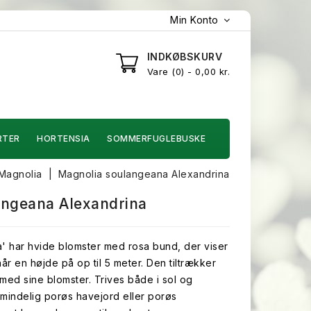
Min Konto
INDKØBSKURV
Vare
0
- 0,00 kr.
RTER
HORTENSIA
SOMMERFUGLEBUSKE
Magnolia
Magnolia soulangeana Alexandrina
angeana Alexandrina
a' har hvide blomster med rosa bund, der viser
 når en højde på op til 5 meter. Den tiltrækker
med sine blomster. Trives både i sol og
lmindelig porøs havejord eller porøs