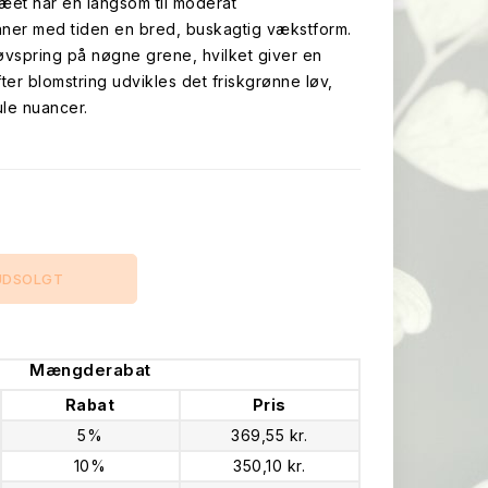
ræet har en langsom til moderat
ner med tiden en bred, buskagtig vækstform.
løvspring på nøgne grene, hvilket giver en
fter blomstring udvikles det friskgrønne løv,
ule nuancer.
UDSOLGT
Mængderabat
Rabat
Pris
5%
369,55 kr.
10%
350,10 kr.