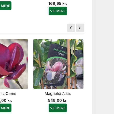
169,95 kr.
S MERE
VIS MERE
lia Genie
Magnolia Atlas
Magnolia Meg
c
,00 kr.
549,00 kr.
889,0
S MERE
VIS MERE
VIS 