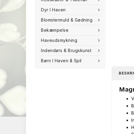
Dyr I Haven
Blomstermuld & Gødning
Bekæmpelse
Haveudsmykning
Indendørs & Brugskunst
Børn I Haven & Spil
BESKR
Magn
V
B
B
I
H