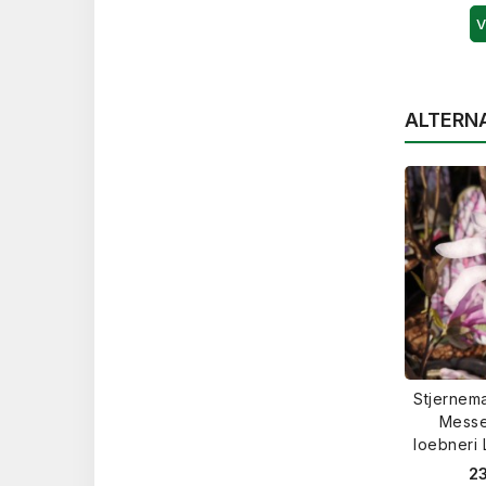
V
ALTERN
Stjernem
Messe
loebneri
23