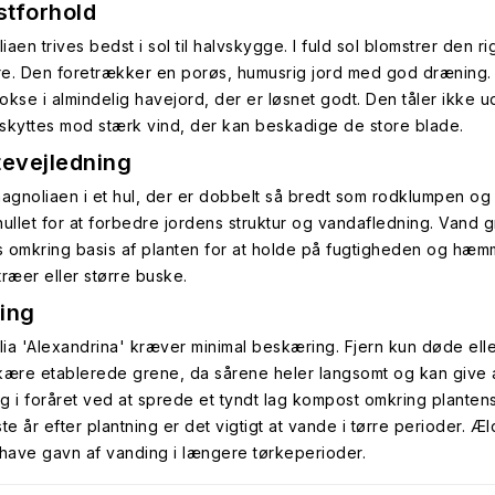
tforhold
aen trives bedst i sol til halvskygge. I fuld sol blomstrer den 
e. Den foretrækker en porøs, humusrig jord med god dræning.
okse i almindelig havejord, der er løsnet godt. Den tåler ikke u
skyttes mod stærk vind, der kan beskadige de store blade.
tevejledning
magnoliaen i et hul, der er dobbelt så bredt som rodklumpen o
hullet for at forbedre jordens struktur og vandafledning. Vand g
is omkring basis af planten for at holde på fugtigheden og hæmm
træer eller større buske.
ing
ia 'Alexandrina' kræver minimal beskæring. Fjern kun døde elle
kære etablerede grene, da sårene heler langsomt og kan give 
g i foråret ved at sprede et tyndt lag kompost omkring planten
te år efter plantning er det vigtigt at vande i tørre perioder. Æ
 have gavn af vanding i længere tørkeperioder.