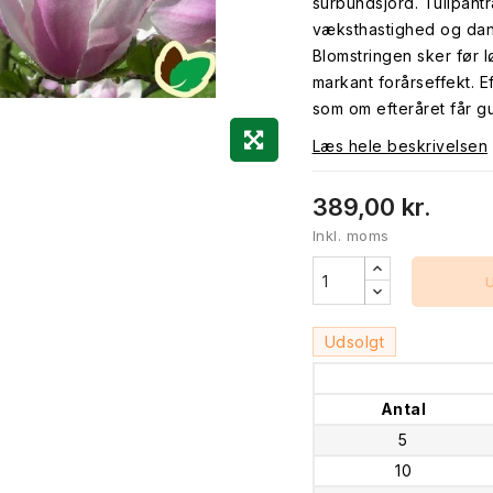
surbundsjord. Tulipant
væksthastighed og dan
Blomstringen sker før 
markant forårseffekt. E
som om efteråret får g
Læs hele beskrivelsen
389,00 kr.
Inkl. moms
Udsolgt
Antal
5
10