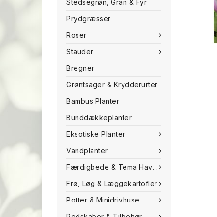
Stedsegrøn, Gran & Fyr
Prydgræsser
Roser
Stauder
Bregner
Grøntsager & Krydderurter
Bambus Planter
Bunddækkeplanter
Eksotiske Planter
Vandplanter
Færdigbede & Tema Haven
Frø, Løg & Læggekartofler
Potter & Minidrivhuse
Redskaber & Tilbehør