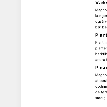
Væks
Magnoli
længer
også v
bør be
Plan
Plant 
plante
barkfl
andre 
Pasn
Magnol
at bes
gødnin
de førs
stadig