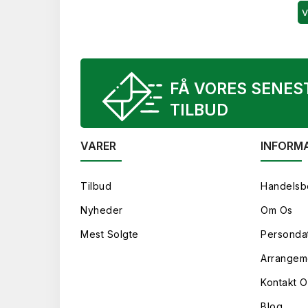
V
FÅ VORES SENES
TILBUD
VARER
INFORM
Tilbud
Handelsb
Nyheder
Om Os
Mest Solgte
Persondat
Arrangem
Kontakt O
Blog