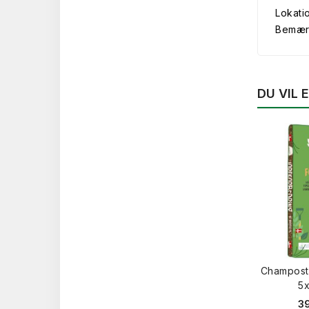
Lokati
Bemærk 
DU VIL
Champost
5x
39