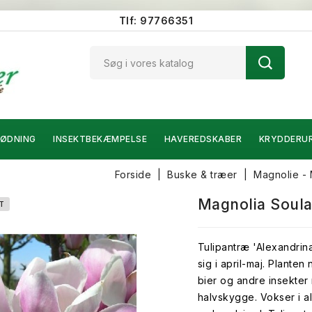
Tlf: 97766351
ØDNING
INSEKTBEKÆMPELSE
HAVEREDSKABER
KRYDDERU
Forside
Buske & træer
Magnolie - 
Magnolia Soul
T
Tulipantræ 'Alexandrin
sig i april-maj. Planten
bier og andre insekter 
halvskygge. Vokser i a