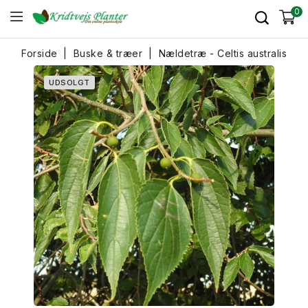
0
Forside
Buske & træer
Nældetræ - Celtis australis
UDSOLGT