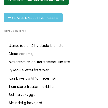
FÅ BESKED NÅR VAREN ER PÅ LAGER
SE ALLE NÆLDETRÆ - CELTIS
BESKRIVELSE
Uanselige små hvidgule blomster
Blomstrer i maj
Nældetræ er en flerstammet lille træ
Lysegule efterårsfarver
Kan blive op til 10 meter høj
1 cm store frugter mørklilla
Sol-halvskygge
Almindelig havejord