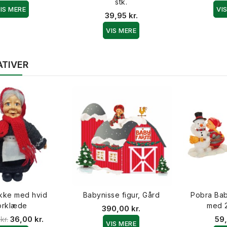
stk.
IS MERE
VI
39,95 kr.
VIS MERE
ATIVER
kke med hvid
Babynisse figur, Gård
Pobra Bab
orklæde
med 2
390,00 kr.
kr.
36,00 kr.
59,
VIS MERE