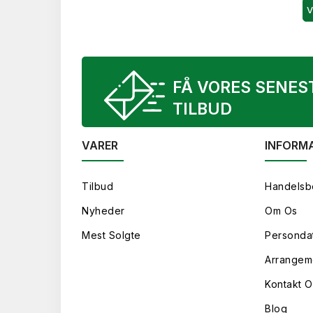
V
FÅ VORES SENES
TILBUD
VARER
INFORM
Tilbud
Handelsb
Nyheder
Om Os
Mest Solgte
Persondat
Arrangem
Kontakt O
Blog