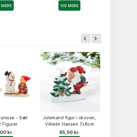
35,0
S MERE
VIS MERE
VIS 
-55%
ynisse - Sæt
Julemand figur i skoven,
Juledukke
 Figurer
Vilhelm Hansen 7x8cm
kna
00 kr.
95,00 kr.
80,00 kr.