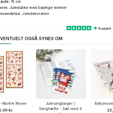
øjde:
15 cm
orm:
Juledukke med bøjelige lemmer
nvendelse:
Juledekoration
 EVENTUELT OGSÅ SYNES OM
 - Muntre Nisser
Julesangbøger /
Babyniss
Sanghæfte - Sæt med 4
5,00 kr.
22,