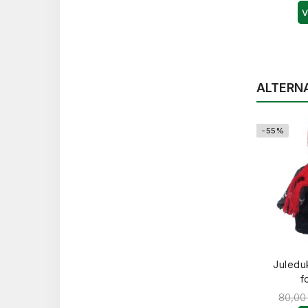
V
ALTERN
-55%
Juledu
f
80,00 