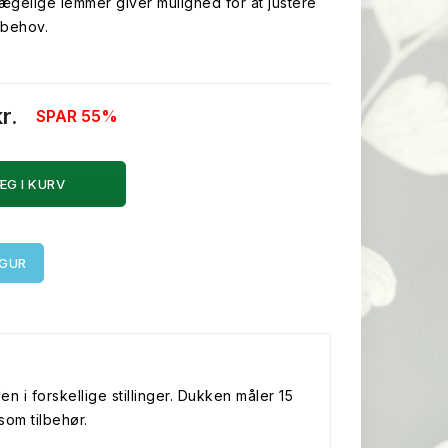
ægelige lemmer giver mulighed for at justere
 behov.
kr.
SPAR 55%
ÆG I KURV
IGUR
 i forskellige stillinger. Dukken måler 15
om tilbehør.