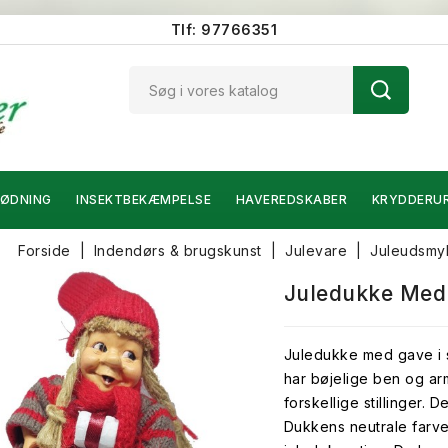
Tlf: 97766351
ØDNING
INSEKTBEKÆMPELSE
HAVEREDSKABER
KRYDDERU
Forside
Indendørs & brugskunst
Julevare
Juleudsmy
Juledukke Med
Juledukke med gave i s
har bøjelige ben og ar
forskellige stillinger.
Dukkens neutrale farve