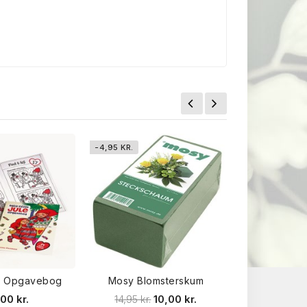
-4,95 KR.
e Opgavebog
Mosy Blomsterskum
Jule Spilleko
Julemand 
00 kr.
14,95 kr.
10,00 kr.