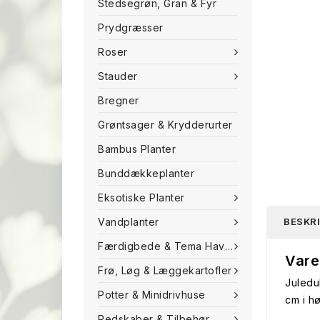
Stedsegrøn, Gran & Fyr
Prydgræsser
Roser
Stauder
Bregner
Grøntsager & Krydderurter
Bambus Planter
Bunddækkeplanter
Eksotiske Planter
Vandplanter
BESKR
Færdigbede & Tema Haven
Vare
Frø, Løg & Læggekartofler
Juledu
Potter & Minidrivhuse
cm i h
Redskaber & Tilbehør