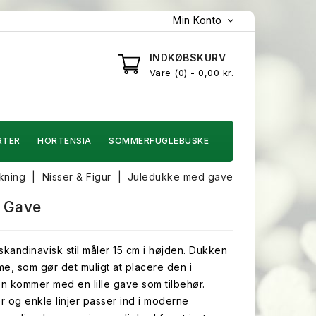
Min Konto
INDKØBSKURV
Vare
0
- 0,00 kr.
RTER
HORTENSIA
SOMMERFUGLEBUSKE
kning
Nisser & Figur
Juledukke med gave
 Gave
kandinavisk stil måler 15 cm i højden. Dukken
me, som gør det muligt at placere den i
 Den kommer med en lille gave som tilbehør.
r og enkle linjer passer ind i moderne