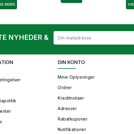
IS MERE
VI
TE NYHEDER &
ATION
DIN KONTO
Mine Oplysninger
etingelser
Ordrer
Kreditnotaer
apolitik
Adresser
enter
Rabatkuponer
s
Notifikationer