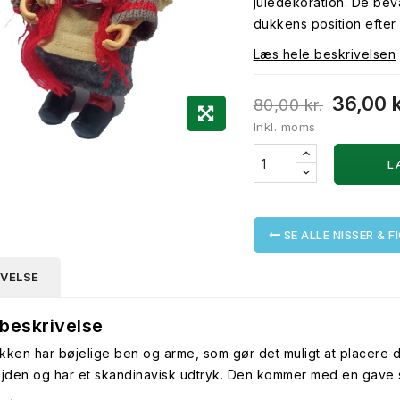
juledekoration. De bev
dukkens position efter
Læs hele beskrivelsen
36,00 
80,00 kr.
Inkl. moms
L
SE ALLE NISSER & F
IVELSE
beskrivelse
kken har bøjelige ben og arme, som gør det muligt at placere den
øjden og har et skandinavisk udtryk. Den kommer med en gave s