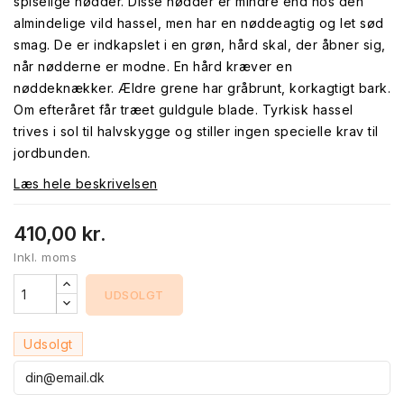
spiselige nødder. Disse nødder er mindre end hos den
almindelige vild hassel, men har en nøddeagtig og let sød
smag. De er indkapslet i en grøn, hård skal, der åbner sig,
når nødderne er modne. En hård kræver en
nøddeknækker. Ældre grene har gråbrunt, korkagtigt bark.
Om efteråret får træet guldgule blade. Tyrkisk hassel
trives i sol til halvskygge og stiller ingen specielle krav til
jordbunden.
Læs hele beskrivelsen
410,00 kr.
Inkl. moms
UDSOLGT
Udsolgt