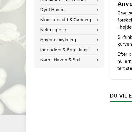
Anve
Dyr I Haven
Grønts
Blomstermuld & Gødning
forske
i højd
Bekæmpelse
Si-fun
Haveudsmykning
kurven
Indendørs & Brugskunst
Efter 
Børn I Haven & Spil
huller
tørt st
DU VIL