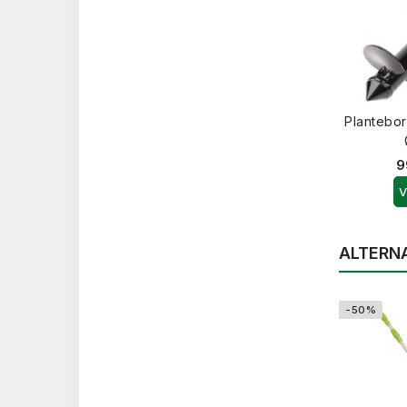
Plantebor
9
V
ALTERN
-50%