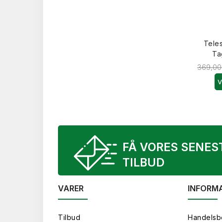
Teles
Ta
369,00 
V
FÅ VORES SENES
TILBUD
VARER
INFORM
Tilbud
Handelsb