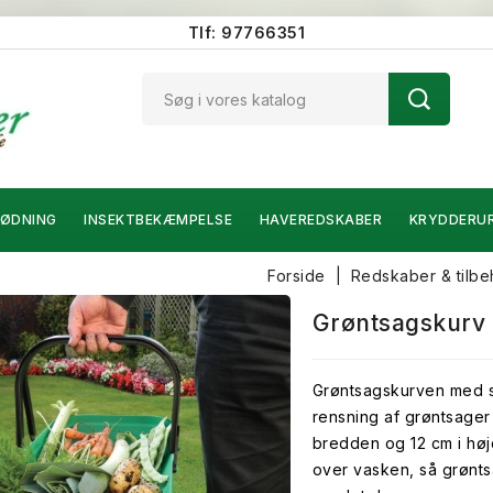
Tlf: 97766351
ØDNING
INSEKTBEKÆMPELSE
HAVEREDSKABER
KRYDDERU
Forside
Redskaber & tilbe
Grøntsagskurv
Grøntsagskurven med si
rensning af grøntsager
bredden og 12 cm i høj
over vasken, så grønts