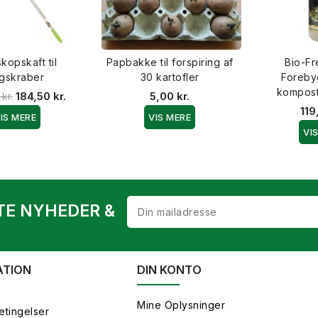
kopskaft til
Papbakke til forspiring af
Bio-Fr
gskraber
30 kartofler
Forebyg
kompos
kr.
184,50 kr.
5,00 kr.
119
IS MERE
VIS MERE
VI
TE NYHEDER &
ATION
DIN KONTO
Mine Oplysninger
etingelser