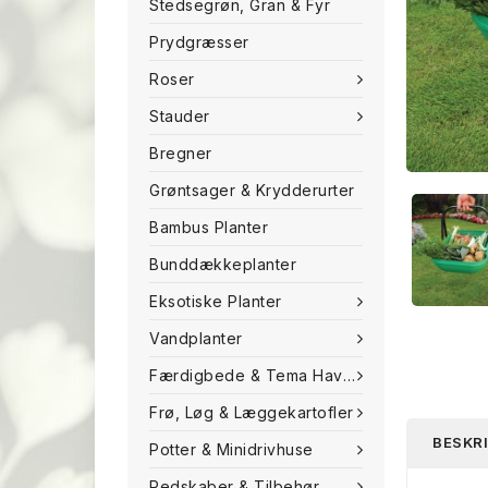
Stedsegrøn, Gran & Fyr
Prydgræsser
Roser
Stauder
Bregner
Grøntsager & Krydderurter
Bambus Planter
Bunddækkeplanter
Eksotiske Planter
Vandplanter
Færdigbede & Tema Haven
Frø, Løg & Læggekartofler
BESKR
Potter & Minidrivhuse
Redskaber & Tilbehør