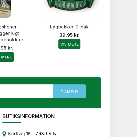
eshener -
Løgbakker, 3-pak
Hængevægt, 
ger lugt i
39,95 kr.
44,9
tbeholdere
VIS MERE
VIS 
,95 kr.
S MERE
BUTIKSINFORMATION
Kridtvej 18 - 7980 Vils