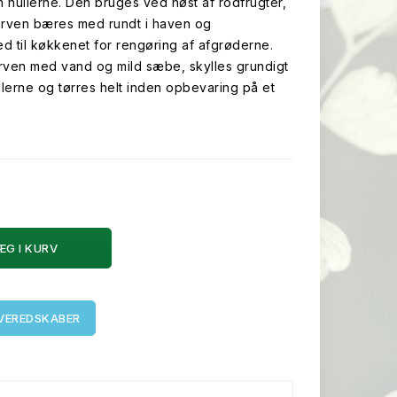
hullerne. Den bruges ved høst af rodfrugter,
urven bæres med rundt i haven og
d til køkkenet for rengøring af afgrøderne.
rven med vand og mild sæbe, skylles grundigt
hullerne og tørres helt inden opbevaring på et
ÆG I KURV
AVEREDSKABER