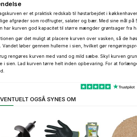
ndelse
agskurven er et praktisk redskab til høstarbejdet i køkkenhav
llige afgrøder som rodfrugter, salater og bær. Med sine mål på
en har kurven god kapacitet til større mængder grøntsager fra 
ktionen gør det muligt at placere kurven over vasken, så de hø
. Vandet løber gennem hullerne i sien, hvilket gør rengøringspr
brug rengøres kurven med vand og mild sæbe. Skyl kurven grundig
ne i sien. Lad kurven tørre helt inden opbevaring. For at forlæ
ed.
 EVENTUELT OGSÅ SYNES OM