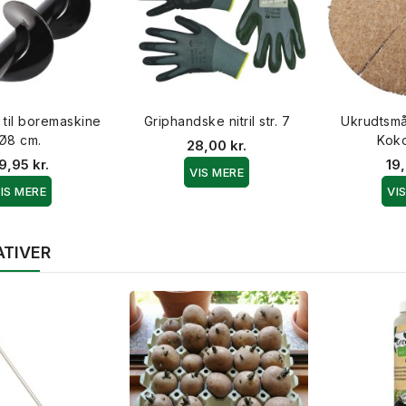
 til boremaskine
Griphandske nitril str. 7
Ukrudtsmå
Ø8 cm.
Kok
28,00 kr.
9,95 kr.
19,
VIS MERE
IS MERE
VI
ATIVER