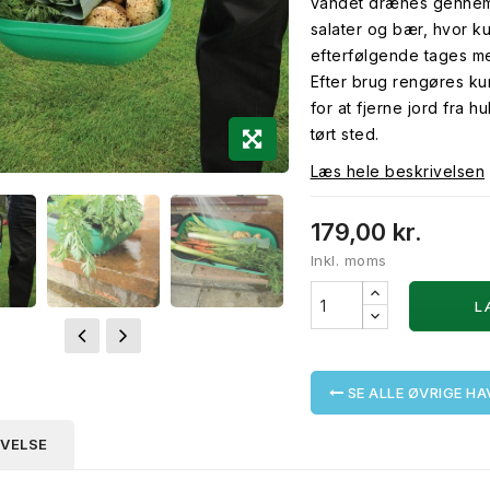
vandet drænes gennem 
salater og bær, hvor k
efterfølgende tages me
Efter brug rengøres ku
for at fjerne jord fra 
tørt sted.
Læs hele beskrivelsen
179,00 kr.
Inkl. moms
L
SE ALLE ØVRIGE H
IVELSE