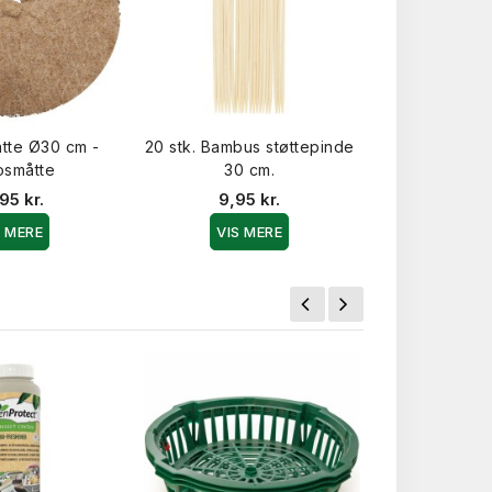
tte Ø30 cm -
20 stk. Bambus støttepinde
Beskærersæ
osmåtte
30 cm.
Kniv og 
95 kr.
9,95 kr.
269,9
S MERE
VIS MERE
VIS 