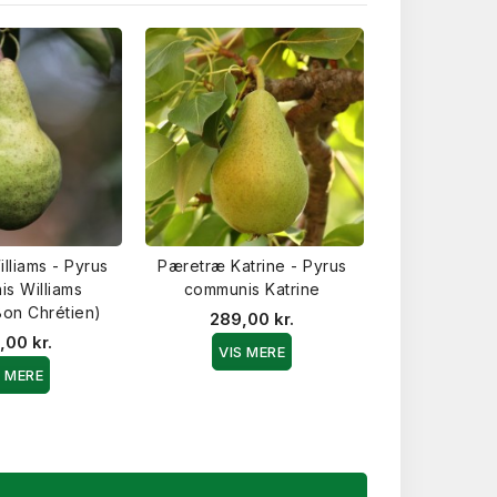
lliams - Pyrus
Pæretræ Katrine - Pyrus
Pæretræ Fri
s Williams
communis Katrine
communis
Bon Chrétien)
289,00 kr.
289,0
,00 kr.
VIS MERE
VIS 
S MERE