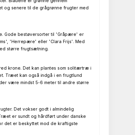
mster. Bladene er grønne gennem
et og senere til de grågrønne frugter med
e. Gode bestøversorter til 'Gråpære' er
s', 'Herrepære' eller 'Clara Frijs'. Med
ed større frugtsætning.
red krone. Det kan plantes som solitærtræ i
t. Træet kan også indgå i en frugtlund
er være mindst 5-6 meter til andre større
rugter. Det vokser godt i almindelig
Træet er sundt og hårdført under danske
or det er beskyttet mod de kraftigste