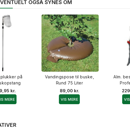
 EVENTUELT OGSÅ SYNES OM
tplukker på
Vandingspose til buske,
Alm. be
eskopstang
Rund 75 Liter
Prof
9,95 kr.
89,00 kr.
229
IS MERE
VIS MERE
VI
ATIVER