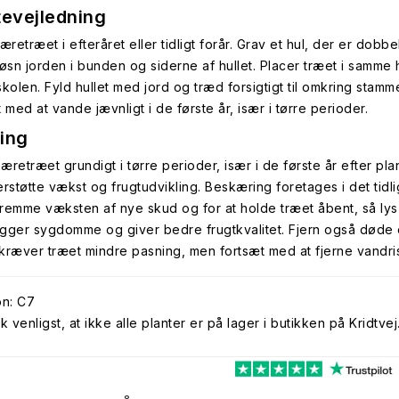
tevejledning
æretræet i efteråret eller tidligt forår. Grav et hul, der er dob
Løsn jorden i bunden og siderne af hullet. Placer træet i samme 
skolen. Fyld hullet med jord og træd forsigtigt til omkring stam
 med at vande jævnligt i de første år, især i tørre perioder.
ing
retræet grundigt i tørre perioder, især i de første år efter plan
rstøtte vækst og frugtudvikling. Beskæring foretages i det tidli
 fremme væksten af nye skud og for at holde træet åbent, så lys 
gger sygdomme og giver bedre frugtkvalitet. Fjern også døde e
kræver træet mindre pasning, men fortsæt med at fjerne vandri
on: C7
venligst, at ikke alle planter er på lager i butikken på Kridtvej