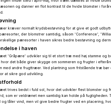
ringen finder sted i april-maj, hvor træet dækkes af hvide blo
æsonen og danner en flot kontrast til de hvide blomster i forår
nd.
øvning
æer kræver normalt krydsbestøvning for at give et godt udbytt
pæresorter, der blomstrer samtidig, såsom 'Conference', 'William
forskellige pæresorter i haven sikres bedre bestøvning og derm
ndelse i haven
æet 'Gråpære' udvikler sig til et stort træ med høj stamme og b
 hvor det både giver skygge om sommeren og frugter i efteråre
 med andre frugttræer. Ved plantning som fritstående træ bør d
or at sikre god udvikling.
tforhold
et trives bedst i fuld sol, hvor det udvikler flest blomster og f
rd, som er veldrænet men samtidig kan holde på fugtigheden. 
d og tåler vind, men vil give bedre frugter ved en placering, hv