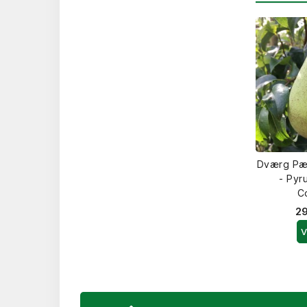
Dværg Pæ
- Pyr
C
29
V