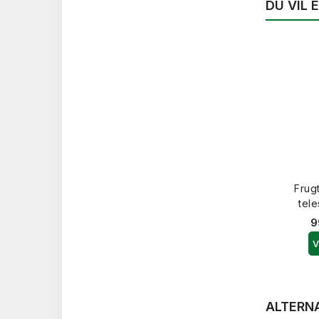
DU VIL
Frug
tel
9
V
ALTERN