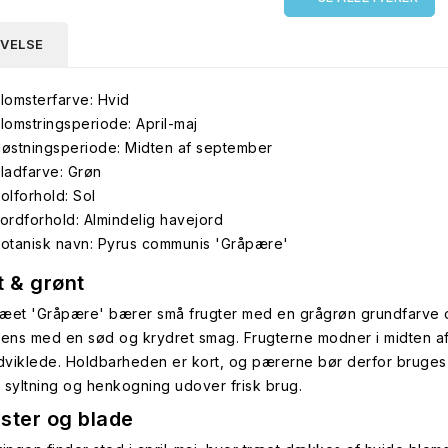
IVELSE
lomsterfarve: Hvid
lomstringsperiode: April-maj
østningsperiode: Midten af september
ladfarve: Grøn
olforhold: Sol
ordforhold: Almindelig havejord
otanisk navn: Pyrus communis 'Gråpære'
t & grønt
æet 'Gråpære' bærer små frugter med en grågrøn grundfarve o
tens med en sød og krydret smag. Frugterne modner i midten a
udviklede. Holdbarheden er kort, og pærerne bør derfor bruges h
il syltning og henkogning udover frisk brug.
ster og blade