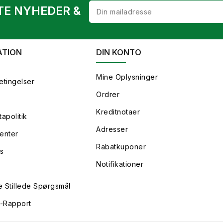
TE NYHEDER &
ATION
DIN KONTO
Mine Oplysninger
etingelser
Ordrer
Kreditnotaer
apolitik
Adresser
enter
Rabatkuponer
s
Notifikationer
e Stillede Spørgsmål
y-Rapport