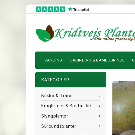
VANDING
OPBINDING & BAMBUSPINDE
G
KATEGORIER
Buske & Træer
Frugttræer & Bærbuske
Slyngplanter
Surbundsplanter