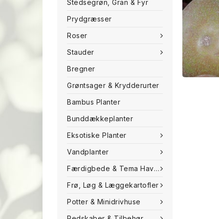
Stedsegrøn, Gran & Fyr
Prydgræsser
Roser
Stauder
Bregner
Grøntsager & Krydderurter
Bambus Planter
Bunddækkeplanter
Eksotiske Planter
Vandplanter
Færdigbede & Tema Haven
Frø, Løg & Læggekartofler
Potter & Minidrivhuse
Redskaber & Tilbehør