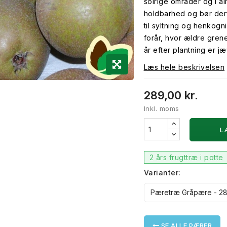
solrige områder og i al
holdbarhed og bør derf
til syltning og henkogni
forår, hvor ældre grene
år efter plantning er j
Læs hele beskrivelsen
289,00 kr.
Inkl. moms
L
2 års frugttræ i potte
Varianter:
SE ALLE PÆRER