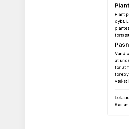
Plan
Plant p
dybt. 
plante
fortsæt
Pasn
Vand pæ
at unde
for at
foreby
vækst 
Lokati
Bemærk 