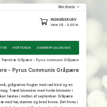
Min Konto
INDKØBSKURV
Vare
0
- 0,00 kr.
RTER
HORTENSIA
SOMMERFUGLEBUSKE
Pæretræ Gråpære - Pyrus communis Gråpære
re - Pyrus Communis Gråpære
må, grågrønne frugter med rød kind og en
 smag. Træet blomstrer med hvide blomster i
e kan høstes i midten af september. Gråpære
t træ med høj stamme og bred krone. Det trives i