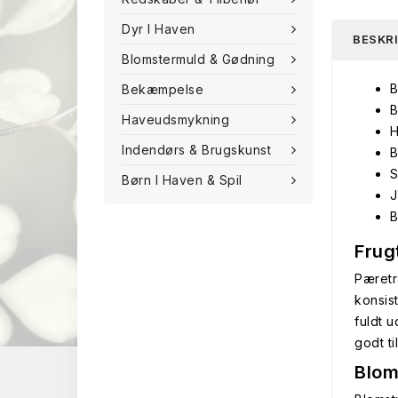
Dyr I Haven
BESKR
Blomstermuld & Gødning
B
Bekæmpelse
B
Haveudsmykning
H
Indendørs & Brugskunst
B
S
Børn I Haven & Spil
J
B
Frug
Pæretr
konsis
fuldt 
godt t
Blom