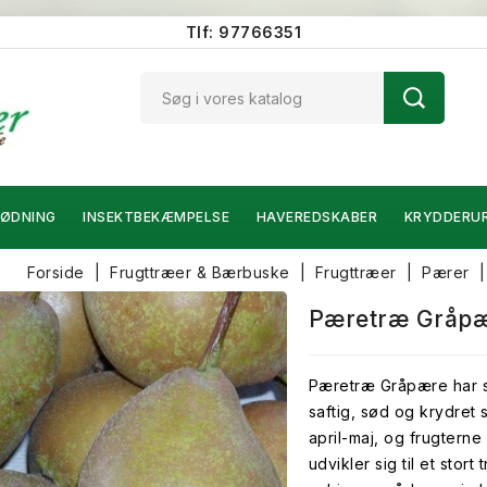
Tlf: 97766351
ØDNING
INSEKTBEKÆMPELSE
HAVEREDSKABER
KRYDDERU
Forside
Frugttræer & Bærbuske
Frugttræer
Pærer
Pæretræ Gråpæ
Pæretræ Gråpære har s
saftig, sød og krydret
april-maj, og frugtern
udvikler sig til et stor