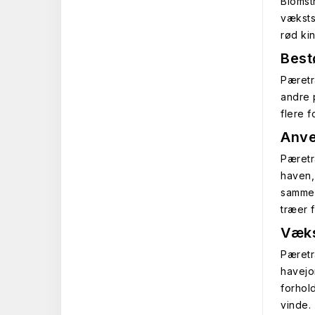
Blomst
væksts
rød ki
Best
Pæretr
andre 
flere 
Anve
Pæretr
haven,
sammen
træer f
Væks
Pæretræ
havejo
forhol
vinde.