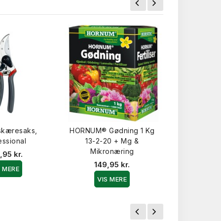
skæresaks,
HORNUM® Gødning 1 Kg
Frugtplukk
essional
13-2-20 + Mg &
39,9
Mikronæring
,95 kr.
VIS 
149,95 kr.
S MERE
VIS MERE