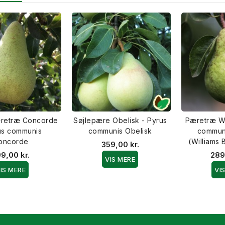
retræ Concorde
Søjlepære Obelisk - Pyrus
Pæretræ Wi
us communis
communis Obelisk
communi
oncorde
(Williams 
359,00 kr.
9,00 kr.
289
VIS MERE
IS MERE
VI