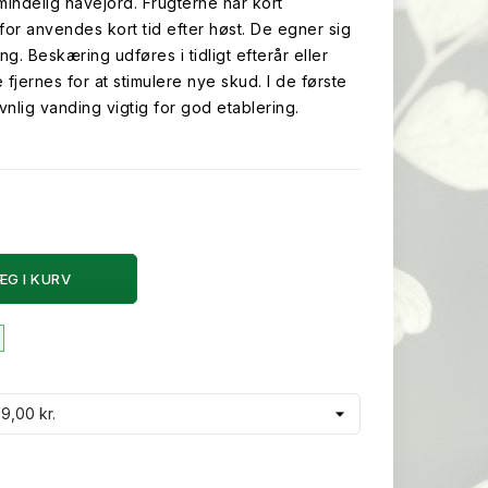
mindelig havejord. Frugterne har kort
or anvendes kort tid efter høst. De egner sig
ng. Beskæring udføres i tidligt efterår eller
 fjernes for at stimulere nye skud. I de første
ævnlig vanding vigtig for god etablering.
ÆG I KURV