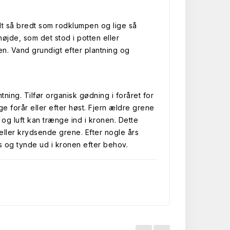
belt så bredt som rodklumpen og lige så
højde, som det stod i potten eller
men. Vand grundigt efter plantning og
tning. Tilfør organisk gødning i foråret for
ge forår eller efter høst. Fjern ældre grene
og luft kan trænge ind i kronen. Dette
ller krydsende grene. Efter nogle års
s og tynde ud i kronen efter behov.
.