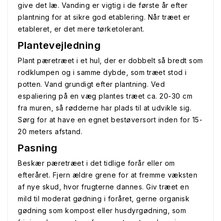
give det læ. Vanding er vigtig i de første år efter
plantning for at sikre god etablering. Når træet er
etableret, er det mere tørketolerant.
Plantevejledning
Plant pæretræet i et hul, der er dobbelt så bredt som
rodklumpen og i samme dybde, som træet stod i
potten. Vand grundigt efter plantning. Ved
espaliering på en væg plantes træet ca. 20-30 cm
fra muren, så rødderne har plads til at udvikle sig.
Sørg for at have en egnet bestøversort inden for 15-
20 meters afstand.
Pasning
Beskær pæretræet i det tidlige forår eller om
efteråret. Fjern ældre grene for at fremme væksten
af nye skud, hvor frugterne dannes. Giv træet en
mild til moderat gødning i foråret, gerne organisk
gødning som kompost eller husdyrgødning, som