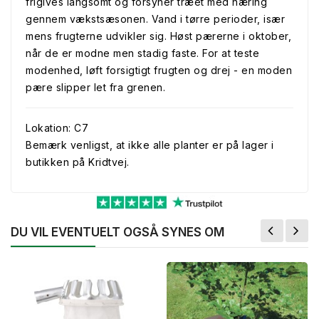
frigives langsomt og forsyner træet med næring
gennem vækstsæsonen. Vand i tørre perioder, især
mens frugterne udvikler sig. Høst pærerne i oktober,
når de er modne men stadig faste. For at teste
modenhed, løft forsigtigt frugten og drej - en moden
pære slipper let fra grenen.
Lokation: C7
Bemærk venligst, at ikke alle planter er på lager i
butikken på Kridtvej.
DU VIL EVENTUELT OGSÅ SYNES OM