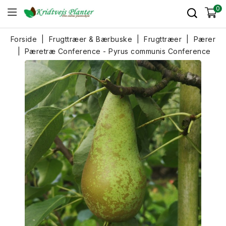
0
Forside
Frugttræer & Bærbuske
Frugttræer
Pærer
Pæretræ Conference - Pyrus communis Conference