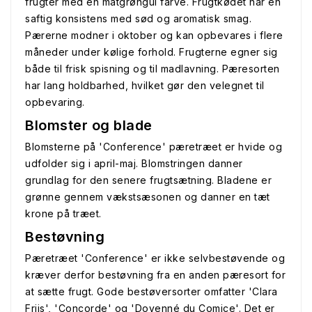
frugter med en matgrøngul farve. Frugtkødet har en
saftig konsistens med sød og aromatisk smag.
Pærerne modner i oktober og kan opbevares i flere
måneder under kølige forhold. Frugterne egner sig
både til frisk spisning og til madlavning. Pæresorten
har lang holdbarhed, hvilket gør den velegnet til
opbevaring.
Blomster og blade
Blomsterne på 'Conference' pæretræet er hvide og
udfolder sig i april-maj. Blomstringen danner
grundlag for den senere frugtsætning. Bladene er
grønne gennem vækstsæsonen og danner en tæt
krone på træet.
Bestøvning
Pæretræet 'Conference' er ikke selvbestøvende og
kræver derfor bestøvning fra en anden pæresort for
at sætte frugt. Gode bestøversorter omfatter 'Clara
Frijs', 'Concorde' og 'Doyenné du Comice'. Det er