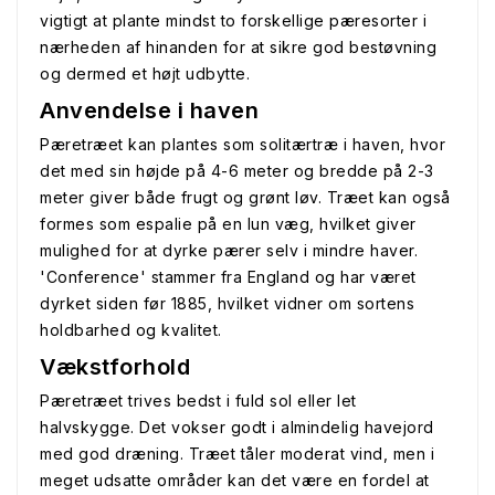
vigtigt at plante mindst to forskellige pæresorter i
nærheden af hinanden for at sikre god bestøvning
og dermed et højt udbytte.
Anvendelse i haven
Pæretræet kan plantes som solitærtræ i haven, hvor
det med sin højde på 4-6 meter og bredde på 2-3
meter giver både frugt og grønt løv. Træet kan også
formes som espalie på en lun væg, hvilket giver
mulighed for at dyrke pærer selv i mindre haver.
'Conference' stammer fra England og har været
dyrket siden før 1885, hvilket vidner om sortens
holdbarhed og kvalitet.
Vækstforhold
Pæretræet trives bedst i fuld sol eller let
halvskygge. Det vokser godt i almindelig havejord
med god dræning. Træet tåler moderat vind, men i
meget udsatte områder kan det være en fordel at